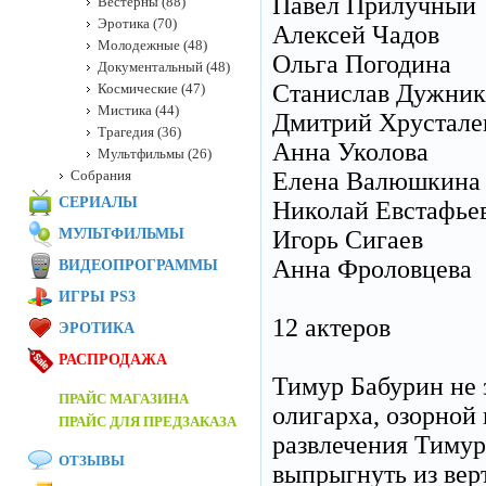
Павел Прилучный
Вестерны (88)
Эротика (70)
Алексей Чадов
Молодежные (48)
Ольга Погодина
Документальный (48)
Станислав Дужник
Космические (47)
Мистика (44)
Дмитрий Хрустале
Трагедия (36)
Анна Уколова
Мультфильмы (26)
Собрания
Елена Валюшкина
СЕРИАЛЫ
Николай Евстафье
МУЛЬТФИЛЬМЫ
Игорь Сигаев
Анна Фроловцева
ВИДЕОПРОГРАММЫ
ИГРЫ PS3
12 актеров
ЭРОТИКА
РАСПРОДАЖА
Тимур Бабурин не з
ПРАЙС МАГАЗИНА
олигарха, озорной 
ПРАЙС ДЛЯ ПРЕДЗАКАЗА
развлечения Тимур
ОТЗЫВЫ
выпрыгнуть из верт