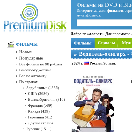
Фильмы на DVD и Blu-
Интернет магазин
фильмов
, сер
мультфильмов.
Добро пожаловать!
Для просмотра с
Фильмы
Сериалы
Мул
ФИЛЬМЫ
Новые
Водитель-олигарх
- 
Популярные
2024 г.
Россия
, 90 мин.
Все фильмы по 98 рублей
Высокобюджетные
Все по алфавиту
По странам
Зарубежные (4836)
США (3686)
Великобритания (810)
Франция (589)
Канада (439)
Германия (412)
Другие страны
Русские (1511)