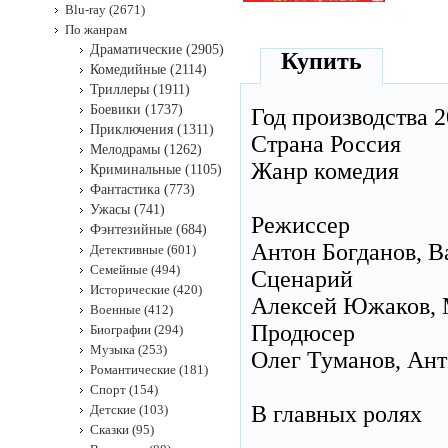
Blu-ray (2671)
По жанрам
Драматические (2905)
Купить
Комедийные (2114)
Триллеры (1911)
Боевики (1737)
Год производства 
Приключения (1311)
Страна Россия
Мелодрамы (1262)
Жанр комедия
Криминальные (1105)
Фантастика (773)
Ужасы (741)
Режиссер
Фэнтезийные (684)
Антон Богданов, В
Детективные (601)
Семейные (494)
Сценарий
Исторические (420)
Алексей Южаков, М
Военные (412)
Продюсер
Биографии (294)
Музыка (253)
Олег Туманов, Ант
Романтические (181)
Спорт (154)
В главных ролях
Детские (103)
Сказки (95)