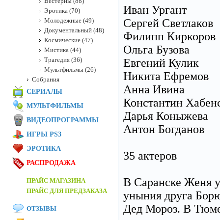
Вестерны (88)
Иван Ургант
Эротика (70)
Молодежные (49)
Сергей Светлаков
Документальный (48)
Филипп Киркоров
Космические (47)
Ольга Бузова
Мистика (44)
Трагедия (36)
Евгений Кулик
Мультфильмы (26)
Никита Ефремов
Собрания
Анна Ивина
СЕРИАЛЫ
Константин Хабен
МУЛЬТФИЛЬМЫ
Дарья Коныжева
ВИДЕОПРОГРАММЫ
Антон Богданов
ИГРЫ PS3
ЭРОТИКА
35 актеров
РАСПРОДАЖА
В Саранске Женя у
ПРАЙС МАГАЗИНА
ПРАЙС ДЛЯ ПРЕДЗАКАЗА
уныния друга Борю
Дед Мороз. В Тюме
ОТЗЫВЫ