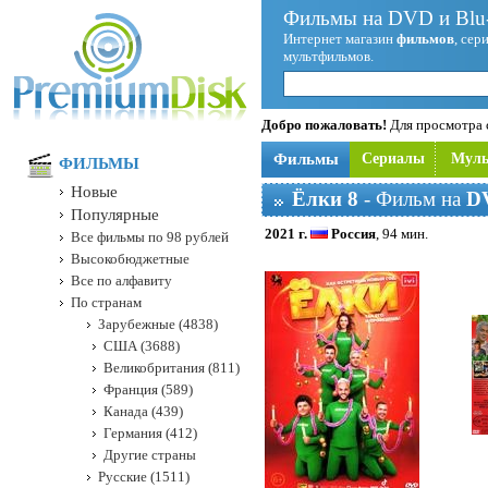
Фильмы на DVD и Blu-
Интернет магазин
фильмов
, сер
мультфильмов.
Добро пожаловать!
Для просмотра с
Фильмы
Сериалы
Мул
ФИЛЬМЫ
Новые
Ёлки 8
- Фильм на
D
Популярные
2021 г.
Россия
, 94 мин.
Все фильмы по 98 рублей
Высокобюджетные
Все по алфавиту
По странам
Зарубежные (4838)
США (3688)
Великобритания (811)
Франция (589)
Канада (439)
Германия (412)
Другие страны
Русские (1511)