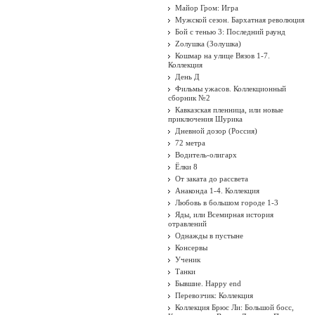
Майор Гром: Игра
Мужской сезон. Бархатная революция
Бой с тенью 3: Последний раунд
Zолушка (Золушка)
Кошмар на улице Вязов 1-7.
Коллекция
День Д
Фильмы ужасов. Коллекционный
сборник №2
Кавказская пленница, или новые
приключения Шурика
Дневной дозор (Россия)
72 метра
Водитель-олигарх
Ёлки 8
От заката до рассвета
Анаконда 1-4. Коллекция
Любовь в большом городе 1-3
Яды, или Всемирная история
отравлений
Однажды в пустыне
Консервы
Ученик
Танки
Бывшие. Happy end
Перевозчик: Коллекция
Коллекция Брюс Ли: Большой босс,