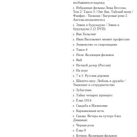
несбывшихся надежд
Избранные фильмы Люка Бессона.
Том 2: Такси 3 / Онг Бак. Тайский воин /
Фанфан - Тюльпан / Багровые реки 2.
Ангелы апокалипсиса
Элвин и бурундуки / Элвин и
бурундуки 2 (2 DVD)
Ван Хельсинг
Иван Васильевич меняет профессию
Знакомство со спартанцами
Такси 4
Пила: Коллекция фильмов
Вий
Ночной дозор (Россия)
На игре
7 в 1: Русская деревня
Шапито-шоу: Любовь и дружба /
Уважение и сотрудничество
Зубастики
Тайна четырех принцесс
Ёлки 1914
Свадьба в Малиновке
Карнавальная ночь
Сказка. Вечера на хуторе близ
Диканьки
Черная роза
Ёлки 9
Бэтмен: Коллекция фильмов