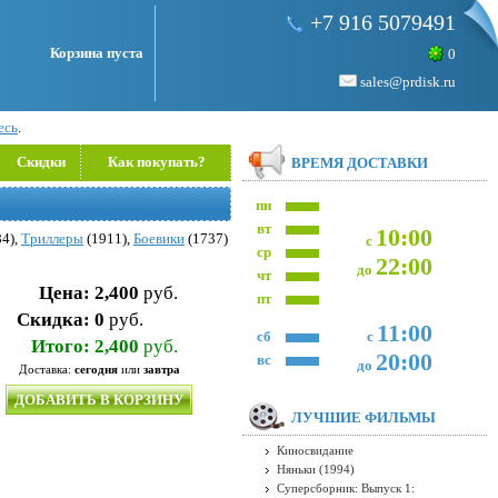
+7 916 5079491
Корзина пуста
0
sales@prdisk.ru
есь
.
Скидки
Как покупать?
ВРЕМЯ ДОСТАВКИ
пн
вт
10:00
4),
Триллеры
(1911),
Боевики
(1737)
с
ср
22:00
до
чт
Цена:
2,400
руб.
пт
Скидка:
0
руб.
11:00
сб
с
Итого:
2,400
руб.
20:00
вс
до
Доставка:
сегодня
или
завтра
ДОБАВИТЬ В КОРЗИНУ
ЛУЧШИЕ ФИЛЬМЫ
Киносвидание
Няньки (1994)
Суперсборник: Выпуск 1: