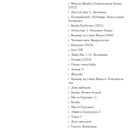
Мортал Комбат (Смертельная битва)
(2021)
Другой мир 2: Эволюция
Полицейский с Рублёвки. Новогодний
беспредел
Конёк-Горбунок (2021)
Зубастики 2: Основное блюдо
Кошмар на улице Вязов (1984)
Человек-паук. Квадрология
Блиндаж (2024)
Груз 200
Люди Икс 1-12: Коллекция
Огниво (2024)
Отряд самоубийц
Ампир V
Жмурки
Кошмар на улице Вязов 4: Повелитель
сна
День выборов
Бумер: Фильм второй
Мы из будущего 2
Бумер
Мы из будущего
Элвин и бурундуки 3
Такси 3
Дети шпионов
Спасти Ленинград