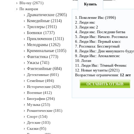
Blu-ray (2671)
Купить
По жанрам
Драматические (2905)
1. Поколение Икс (1996)
Комедийные (2114)
2. Люди икс
Триллеры (1911)
3. Люди икс 2
4. Люди икс. Последняя битва
Боевики (1737)
5. Люди Икс: Начало. Росомаха
Приключения (1311)
6. Люди Икс: Первый класс
Мелодрамы (1262)
7. Росомаха: Бессмертный
Криминальные (1105)
8. Люди Икс: Дни минувшего буд
9. Люди Икс: Апокалипсис
Фантастика (773)
10. Логан
Ужасы (741)
11. Люди Икс: Тёмный Феникс
Фэнтезийные (684)
12. Новые мутанты (2021)
Детективные (601)
Возрастные ограничения:
12 лет
Семейные (494)
ОСТАВИТЬ ОТЗЫВ
Исторические (420)
Военные (412)
Биографии (294)
Музыка (253)
Романтические (181)
Спорт (154)
Детские (103)
Сказки (95)