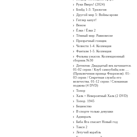
Руки Вверх! (2024)
Блэйд 1-3. Трилогия
Другой мир 5: Войны крови
Гитлер капут!
Веном
Ёлки / Ёлки 2
Тёмный мир: Равновесие
Призрачный гонщик
Челюсти 1-4. Коллекция
Фантазм 1-5. Коллекция
Фильмы ужасов. Коллекционный
сборник №30
Детектив: Двадцатый век начинается.
01-02 серии / Клуб самоубийц или …
(Приключения принца Флоризеля). 01-
03 серии / Секретная служба его
величества. 01-12 серии / Сломанная
подкова (4 DVD)
Топор
Халк + Невероятный Халк (2 DVD)
Топор. 1945
Бешенство
В спорте только девушки
Адмиралъ
Баба Яга спасает Новый год
Такси 2
Летучий корабль