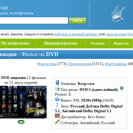
ray
иалов, мультфильмов.
воих заказов, скидок и отзывов
войдите в личный кабинет
или
зарегистрируйт
Мультфильмы
Видеопрограммы
Отзывы
Новости
лекция
- Фильм на
DVD
Фантастика
(773),
Приключения
(1311),
Фэнтезийные
(68
2 DVD лицензия
12 фильмов
на 12 двд-р издание
Упаковка:
Keep-case
Тип диска:
DVD-5 (однослойный)
,
Регион:
5
Видео: PAL
1920x1080p
(16x9)
Звук:
Русский Дубляж Dolby Digital
5.1, Английский Dolby Digital 5.1
Дистрибьютор: Бест Кино
Субтитры: Английский, Русский