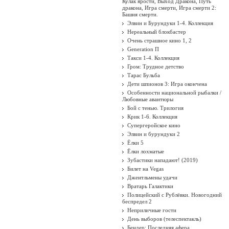
Кулак ярости, Выход Дракона, Путь
дракона, Игра смерти, Игра смерти 2:
Башня смерти.
Элвин и Бурундуки 1-4. Коллекция
Нереальный блокбастер
Очень страшное кино 1, 2
Generation П
Такси 1-4. Коллекция
Гром: Трудное детство
Тарас Бульба
Дети шпионов 3: Игра окончена
Особенности национальной рыбалки /
Любовные авантюры
Бой с тенью. Трилогия
Крик 1-6. Коллекция
Супергеройское кино
Элвин и бурундуки 2
Ёлки 5
Ёлки лохматые
Зубастики нападают! (2019)
Билет на Vegas
Джентльмены удачи
Вратарь Галактики
Полицейский с Рублёвки. Новогодний
беспредел 2
Неприличные гости
День выборов (телеспектакль)
Бендер: Последняя афера