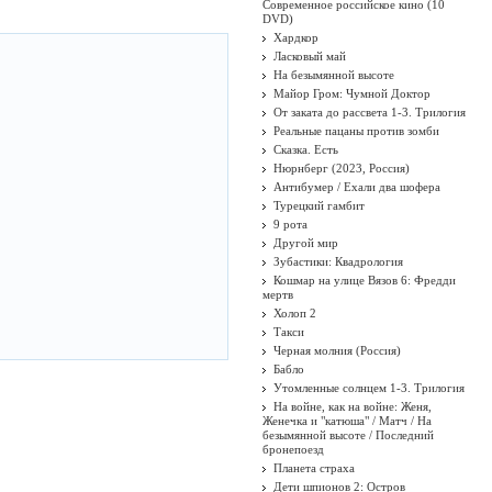
Современное российское кино (10
DVD)
Хардкор
Ласковый май
На безымянной высоте
Майор Гром: Чумной Доктор
От заката до рассвета 1-3. Трилогия
Реальные пацаны против зомби
Сказка. Есть
Нюрнберг (2023, Россия)
Антибумер / Ехали два шофера
Турецкий гамбит
9 рота
Другой мир
Зубастики: Квадрология
Кошмар на улице Вязов 6: Фредди
мертв
Холоп 2
Такси
Черная молния (Россия)
Бабло
Утомленные солнцем 1-3. Трилогия
На войне, как на войне: Женя,
Женечка и "катюша" / Матч / На
безымянной высоте / Последний
бронепоезд
Планета страха
Дети шпионов 2: Остров