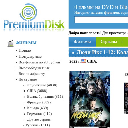
Фильмы на DVD и Blu-
Интернет магазин
фильмов
, сер
Добро пожаловать!
Для просмотра с
Фильмы
Сериалы
ФИЛЬМЫ
Новые
Люди Икс 1-12: Кол
Популярные
2022 г.
США
,
Все фильмы по 98 рублей
Высокобюджетные
Все по алфавиту
1
По странам
Зарубежные (4838)
США (3688)
Великобритания (811)
Франция (589)
Канада (439)
Германия (412)
Другие страны
Русские (1511)