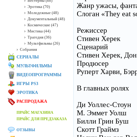
Вестерны (88)
Жанр ужасы, фанта
Эротика (70)
Слоган «They eat so
Молодежные (48)
Документальный (48)
Космические (47)
Режиссер
Мистика (44)
Стивен Херек
Трагедия (36)
Мультфильмы (26)
Сценарий
Собрания
Стивен Херек, До
СЕРИАЛЫ
Продюсер
МУЛЬТФИЛЬМЫ
Руперт Харви, Бэрр
ВИДЕОПРОГРАММЫ
ИГРЫ PS3
В главных ролях
ЭРОТИКА
РАСПРОДАЖА
Ди Уоллес-Стоун
М. Эммет Уолш
ПРАЙС МАГАЗИНА
ПРАЙС ДЛЯ ПРЕДЗАКАЗА
Билли Грин Буш
Скотт Граймз
ОТЗЫВЫ