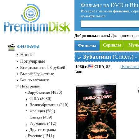
Фильмы на DVD и Blu-
Интернет магазин
фильмов
, сер
мультфильмов.
Добро пожаловать!
Для просмотра с
Фильмы
Сериалы
Мул
ФИЛЬМЫ
Новые
Зубастики
(Critters)
Популярные
1986 г.
США
, 82
Фантасти
Все фильмы по 98 рублей
мин.
Высокобюджетные
Все по алфавиту
По странам
Зарубежные (4836)
США (3686)
Великобритания (810)
Франция (589)
Канада (439)
Германия (412)
Другие страны
Русские (1511)