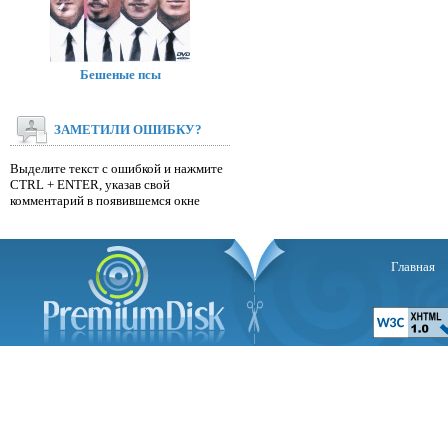
Бешеные псы
ЗАМЕТИЛИ ОШИБКУ?
Выделите текст с ошибкой и нажмите
CTRL + ENTER, указав свой
комментарий в появившемся окне
Главная