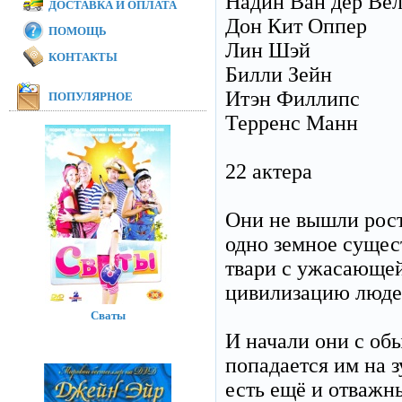
Надин Ван дер Ве
ДОСТАВКА И ОПЛАТА
Дон Кит Оппер
ПОМОЩЬ
Лин Шэй
КОНТАКТЫ
Билли Зейн
Итэн Филлипс
ПОПУЛЯРНОЕ
Терренс Манн
22 актера
Они не вышли рост
одно земное сущес
твари с ужасающей
цивилизацию люде
Сваты
И начали они с об
попадается им на з
есть ещё и отважн