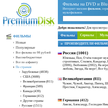
Фильмы на DVD и Blu-
Интернет магазин
фильмов
, сер
мультфильмов.
Добро пожаловать!
Для просмотра с
Фильмы
Сериалы
Мул
ФИЛЬМЫ
Новые
ПРОИЗВОДИТЕЛИ ФИЛЬМ
Популярные
Все фильмы по 98 рублей
Россия (1001)
Высокобюджетные
Юленька
,
Поп
,
О чём говорят м
строптивых
,
Стиляги
,
Кандагар
,
Все по алфавиту
(2006)
,
Любовник (2002)
,
На игр
По странам
любовь
,
Звезда
,
На море!
,
Все бу
Зарубежные (4838)
США (3688)
Великобритания (811)
Великобритания (811)
Чужие
,
Чужой
,
Аватар
,
Пипец
,
Шо
Франция (589)
Престиж
,
Гладиатор
,
Александр
,
Канада (439)
Германия (412)
Германия (412)
Другие страны
Амели
,
Александр
,
Господин Ник
Русские (1511)