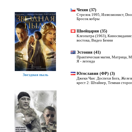
Чехия (37)
Стрелок 1995
,
Иллюзионист
,
Do
Бросок кобры
Швейцария (35)
Клеопатра (1963)
,
Киносвидание
востока
,
Видео Бенни
Эстония (41)
Практическая магия
,
Матрица
,
М
Я - легенда
Югославия (ФР) (3)
Звездная пыль
Джеки Чан: Доспехи Бога
,
Желез
крест 2: Штайнер
,
Темная сторон