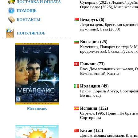
ДОСТАВКА И ОПЛАТА
Супермен (2025)
,
Ледяной драйв 
Одно целое (2025)
,
Мисс Фрайни
ПОМОЩЬ
слёз
,
В пасти океана (2020)
КОНТАКТЫ
Беларусь (6)
Леди на день
,
Брестская крепост
мужчины!
,
Стая (2008)
ПОПУЛЯРНОЕ
Болгария (25)
Каменщик
,
Поворот не туда 3: 
продолжается!
,
Сказка. Русалочк
туда 5: Кровное родство
,
Турецк
Гонконг (73)
Глаз
,
Дом летающих кинжалов
,
О
Великолепный
,
Клятва
Ирландия (49)
Грибы
,
Король Артур
,
Сортиров
Во имя отца
Мегаполис
Испания (152)
Стрелок 1995
,
Приют
,
Не брать 
Сортировка
Китай (123)
Дом летающих кинжалов
,
Клятва