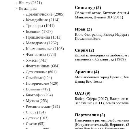
Blu-ray (2671)
Сингапур (5)
По жанрам
Облачный атлас
,
Хитмэн: Агент 
Драматические (2905)
Манкимэн
,
Цунами 3D (2011)
Комедийные (2114)
Триллеры (1911)
Иран (2)
Боевики (1737)
Кино без границ. Развод Надера
Приключения (1311)
Посланник Бога
Мелодрамы (1262)
Криминальные (1105)
Сирия (2)
Фантастика (773)
Долой коммерцию на любовном ф
взаимности
,
Сталинград (1989)
Ужасы (741)
Фэнтезийные (684)
Армения (4)
Детективные (601)
Мой любимый город Ереван
,
Зем
Семейные (494)
Давид Бек
,
Тоска
Исторические (420)
Военные (412)
ОАЭ (9)
Биографии (294)
Бобер
,
Сфера (2017)
,
Валериан и
Музыка (253)
Заражение (2011)
,
Земля обетова
Романтические (181)
Спорт (154)
Португалия (5)
Детские (103)
Навязчивые ритмы
,
Безболезнен
Сказки (95)
(Нечувствительный)
,
Верность (
убил Дон Кихота
,
Космополис