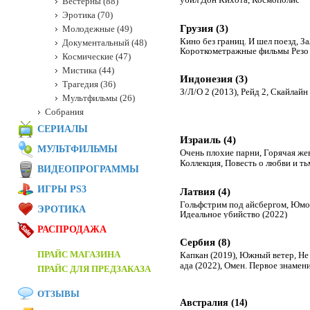
Вестерны (88)
Эротика (70)
Грузия (3)
Молодежные (49)
Кино без границ. И шел поезд
,
За
Документальный (48)
Короткометражные фильмы Резо
Космические (47)
Мистика (44)
Индонезия (3)
Трагедия (36)
З/Л/О 2 (2013)
,
Рейд 2
,
Скайлайн
Мультфильмы (26)
Собрания
СЕРИАЛЫ
Израиль (4)
МУЛЬТФИЛЬМЫ
Очень плохие парни
,
Горячая жев
Коллекция
,
Повесть о любви и ть
ВИДЕОПРОГРАММЫ
ИГРЫ PS3
Латвия (4)
Гольфстрим под айсбергом
,
Юмо
ЭРОТИКА
Идеальное убийство (2022)
РАСПРОДАЖА
Сербия (8)
ПРАЙС МАГАЗИНА
Капкан (2019)
,
Южный ветер
,
Не
ада (2022)
,
Омен. Первое знамени
ПРАЙС ДЛЯ ПРЕДЗАКАЗА
ОТЗЫВЫ
Австралия (14)