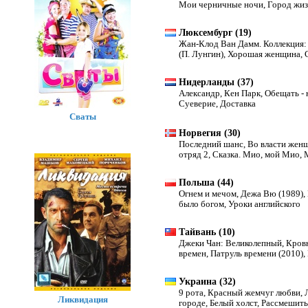
Мои черничные ночи
,
Город жиз
Люксембург (19)
Жан-Клод Ван Дамм. Коллекция:
(П. Лунгин)
,
Хорошая женщина
,
Тимпельбаха
Нидерланды (37)
Александр
,
Кен Парк
,
Обещать - 
Суеверие
,
Доставка
Сваты
Норвегия (30)
Последний шанс
,
Во власти жен
отряд 2
,
Сказка. Мио, мой Мио
,
Последствия
Польша (44)
Огнем и мечом
,
Дежа Вю (1989)
,
было богом
,
Уроки английского
Тайвань (10)
Джеки Чан: Великолепный
,
Кров
времен
,
Патруль времени (2010)
,
Украина (32)
9 рота
,
Красный жемчуг любви
,
Ликвидация
городе
,
Белый холст
,
Рассмешить