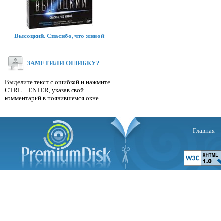
Высоцкий. Спасибо, что живой
ЗАМЕТИЛИ ОШИБКУ?
Выделите текст с ошибкой и нажмите
CTRL + ENTER, указав свой
комментарий в появившемся окне
Главная