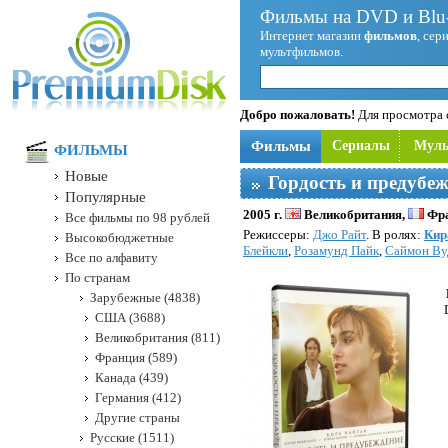
Фильмы на DVD и Blu-
Интернет магазин
фильмов
, сер
мультфильмов.
Добро пожаловать!
Для просмотра с
Фильмы
Сериалы
Мул
ФИЛЬМЫ
Новые
Гордость и предубе
Популярные
2005 г.
Великобритания,
Фра
Все фильмы по 98 рублей
Режисcеры:
Джо Райт
. В ролях:
Кир
Высокобюджетные
Блейкли
,
Розамунд Пайк
,
Саймон Ву
Все по алфавиту
По странам
Зарубежные (4838)
США (3688)
Великобритания (811)
Франция (589)
Канада (439)
Германия (412)
Другие страны
Русские (1511)