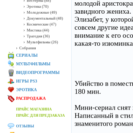
Вестерны (88)
молодой аристократ
Эротика (70)
завидного жениха.
Молодежные (49)
Элизабет, у котор
Документальный (48)
Космические (47)
совсем другие иде
Мистика (44)
внимание к его осо
Трагедия (36)
какая-то изюминка 
Мультфильмы (26)
Собрания
СЕРИАЛЫ
МУЛЬТФИЛЬМЫ
ВИДЕОПРОГРАММЫ
ИГРЫ PS3
Убийство в поместь
ЭРОТИКА
180 мин.
РАСПРОДАЖА
Мини-сериал снят 
ПРАЙС МАГАЗИНА
Написанный в стил
ПРАЙС ДЛЯ ПРЕДЗАКАЗА
знаменитого роман
ОТЗЫВЫ