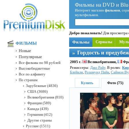
Фильмы на DVD и Blu-
Интернет магазин
фильмов
, сер
мультфильмов.
Добро пожаловать!
Для просмотра с
Фильмы
Сериалы
Мул
ФИЛЬМЫ
Новые
Гордость и предубе
Популярные
2005 г.
Великобритания,
Фра
Все фильмы по 98 рублей
Режисcеры:
Джо Райт
. В ролях:
Кир
Высокобюджетные
Блейкли
,
Розамунд Пайк
,
Саймон Ву
Все по алфавиту
По странам
Купить
Фото (75)
Зарубежные (4836)
США (3686)
Великобритания (810)
Франция (589)
Канада (439)
Германия (412)
Другие страны
Русские (1511)