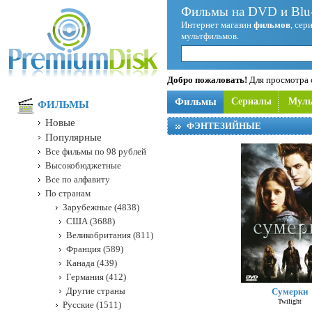
Фильмы на DVD и Blu-
Интернет магазин
фильмов
, сер
мультфильмов.
Добро пожаловать!
Для просмотра с
Фильмы
Сериалы
Мул
ФИЛЬМЫ
Новые
ФЭНТЕЗИЙНЫЕ
Популярные
Все фильмы по 98 рублей
Высокобюджетные
Все по алфавиту
По странам
Зарубежные (4838)
США (3688)
Великобритания (811)
Франция (589)
Канада (439)
Германия (412)
Другие страны
Сумерки
Twilight
Русские (1511)