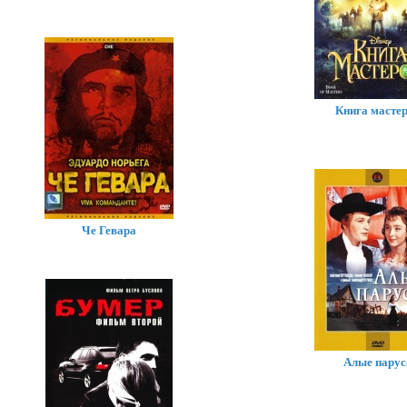
Книга масте
Че Гевара
Алые парус