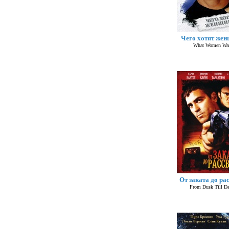
Чего хотят же
What Women Wa
От заката до ра
From Dusk Till D