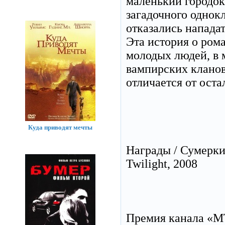
маленький городок
загадочного однок
отказались напада
Эта история о ром
молодых людей, в 
вампирских кланов,
отличается от ост
Куда приводят мечты
Награды / Сумерк
Twilight, 2008
Премия канала «MT