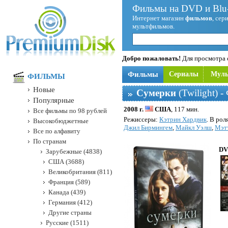
Фильмы на DVD и Blu-
Интернет магазин
фильмов
, сер
мультфильмов.
Добро пожаловать!
Для просмотра с
Фильмы
Сериалы
Мул
ФИЛЬМЫ
Новые
Сумерки
(Twilight) 
Популярные
2008 г.
США
, 117 мин.
Все фильмы по 98 рублей
Режисcеры:
Кэтрин Хардвик
. В рол
Высокобюджетные
Джил Бирмингем
,
Майкл Уэлш
,
Мэт
Все по алфавиту
По странам
DV
Зарубежные (4838)
США (3688)
Великобритания (811)
Франция (589)
Канада (439)
Германия (412)
Другие страны
Русские (1511)