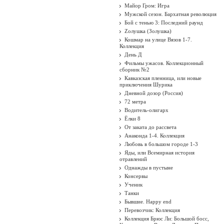
Майор Гром: Игра
Мужской сезон. Бархатная революция
Бой с тенью 3: Последний раунд
Zолушка (Золушка)
Кошмар на улице Вязов 1-7.
Коллекция
День Д
Фильмы ужасов. Коллекционный
сборник №2
Кавказская пленница, или новые
приключения Шурика
Дневной дозор (Россия)
72 метра
Водитель-олигарх
Ёлки 8
От заката до рассвета
Анаконда 1-4. Коллекция
Любовь в большом городе 1-3
Яды, или Всемирная история
отравлений
Однажды в пустыне
Консервы
Ученик
Танки
Бывшие. Happy end
Перевозчик: Коллекция
Коллекция Брюс Ли: Большой босс,