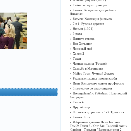
Конёк-Горбунок (2021)
Тайна четырех принцесс
Сказка. Вечера на хуторе близ
Диканьки
Бэтмен: Коллекция фильмов
7 в 1: Русская деревня
Няньки (1994)
9 рота
Планета страха
Ван Хельсинг
Ласковый май
Холоп 2
Такси
Черная молния (Россия)
Свадьба в Малиновке
Майор Гром: Чумной Доктор
Реальные пацаны против зомби
Иван Васильевич меняет профессию
Знакомство со спартанцами
Полицейский с Рублёвки. Новогодний
беспредел
Такси 4
Другой мир
От заката до рассвета 1-3. Трилогия
Сказка. Есть
Избранные фильмы Люка Бессона.
Том 2: Такси 3 / Онг Бак. Тайский воин /
Фанфан - Тюльпан / Багровые реки 2.