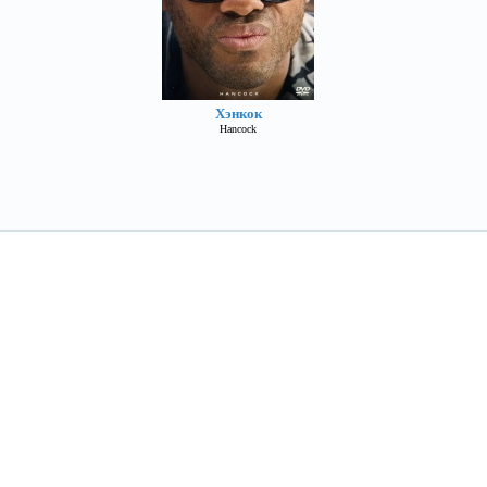
Хэнкок
Hancock