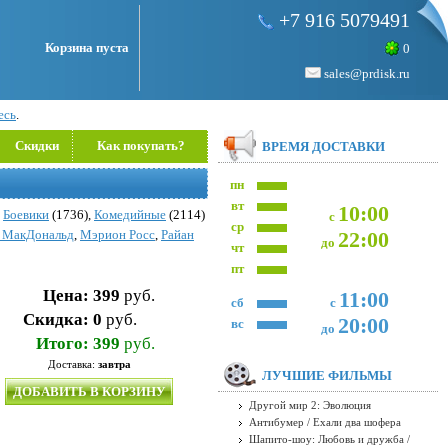
+7 916 5079491
Корзина пуста
0
sales@prdisk.ru
есь
.
Скидки
Как покупать?
ВРЕМЯ ДОСТАВКИ
пн
вт
10:00
,
Боевики
(1736),
Комедийные
(2114)
с
ср
 МакДональд
,
Мэрион Росс
,
Райан
22:00
до
чт
пт
Цена:
399
руб.
11:00
сб
с
Скидка:
0
руб.
20:00
вс
до
Итого:
399
руб.
Доставка:
завтра
ЛУЧШИЕ ФИЛЬМЫ
ДОБАВИТЬ В КОРЗИНУ
Другой мир 2: Эволюция
Антибумер / Ехали два шофера
Шапито-шоу: Любовь и дружба /