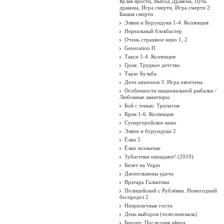
Кулак ярости, Выход Дракона, Путь
дракона, Игра смерти, Игра смерти 2:
Башня смерти.
Элвин и Бурундуки 1-4. Коллекция
Нереальный блокбастер
Очень страшное кино 1, 2
Generation П
Такси 1-4. Коллекция
Гром: Трудное детство
Тарас Бульба
Дети шпионов 3: Игра окончена
Особенности национальной рыбалки /
Любовные авантюры
Бой с тенью. Трилогия
Крик 1-6. Коллекция
Супергеройское кино
Элвин и бурундуки 2
Ёлки 5
Ёлки лохматые
Зубастики нападают! (2019)
Билет на Vegas
Джентльмены удачи
Вратарь Галактики
Полицейский с Рублёвки. Новогодний
беспредел 2
Неприличные гости
День выборов (телеспектакль)
Бендер: Последняя афера