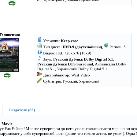
D лицензия
Упаковка:
Keep-case
Тип диска:
DVD-9 (двухслойный)
,
Регион:
5
Видео: PAL 720x576 (16x9)
Звук:
Русский Дубляж Dolby Digital 5.1
,
Русский Дубляж DTS Surround
, Английский Dolby
Digital 5.1, Украинский Dolby Digital 5.1
Дистрибьютор: West Video
Субтитры: Русский, Украинский
Создатели (86)
o Movie
вут Рик Райкер! Многие супергерои до него уже пытались спасти мир, но он о
руживает у себя суперспособности (разве что только летать не умеет). Одна б