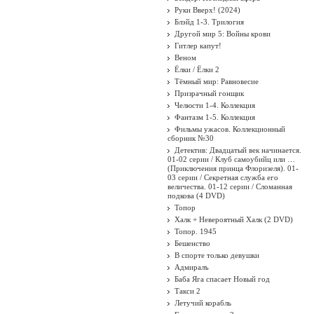
Руки Вверх! (2024)
Блэйд 1-3. Трилогия
Другой мир 5: Войны крови
Гитлер капут!
Веном
Ёлки / Ёлки 2
Тёмный мир: Равновесие
Призрачный гонщик
Челюсти 1-4. Коллекция
Фантазм 1-5. Коллекция
Фильмы ужасов. Коллекционный
сборник №30
Детектив: Двадцатый век начинается.
01-02 серии / Клуб самоубийц или …
(Приключения принца Флоризеля). 01-
03 серии / Секретная служба его
величества. 01-12 серии / Сломанная
подкова (4 DVD)
Топор
Халк + Невероятный Халк (2 DVD)
Топор. 1945
Бешенство
В спорте только девушки
Адмиралъ
Баба Яга спасает Новый год
Такси 2
Летучий корабль