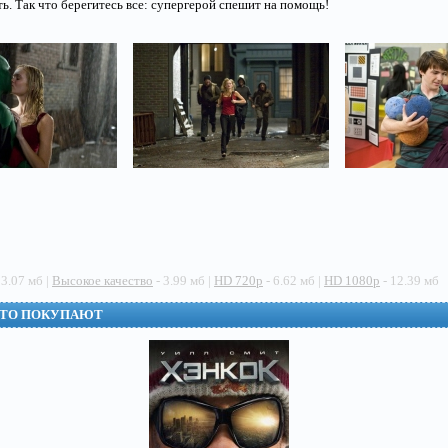
ь. Так что берегитесь все: супергерой спешит на помощь!
 3.07 мб |
Высокое качество
- 3.99 мб |
HD 720p
- 6.62 мб |
HD 1080p
- 12.39 мб
СТО ПОКУПАЮТ