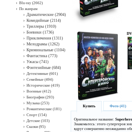
Blu-ray (2662)
По жанрам
Драматические (2904)
Комедийные (2114)
Триллеры (1910)
Боевики (1736)
DV
Приключения (1311)
Мелодрамы (1262)
Криминальные (1104)
Фантастика (773)
Ужасы (741)
Фэнтезийные (684)
Детективные (601)
Семейные (494)
Исторические (419)
Военные (412)
Биографии (293)
Музыка (253)
Купить
Фото (41)
Романтические (181)
Спорт (154)
Оригинальное название:
Superher
Детские (103)
Знакомьтесь: этого супергероя зо
Сказки (95)
вдруг совершенно неожиданно обна