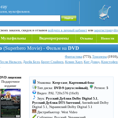
ray
иалов, мультфильмов.
воих заказов, скидок и отзывов
войдите в личный кабинет
или
зарегистрируйт
Мультфильмы
Видеопрограммы
Отзывы
Новости
о
(Superhero Movie) - Фильм на
DVD
Фантастика
(773),
Триллеры
(1910)
Лесли Нильсен
,
Дрейк Белл
,
Брент Спайнер
,
Кевин Харт
,
Кит Дэвид
,
Кристофер
н
DVD лицензия
Подарочное
Упаковка:
Keep-case
,
Картонный бокс
издание
Тип диска:
DVD-9 (двухслойный)
,
Регион:
5
Видео: PAL 720x576 (16x9)
Звук:
Русский Дубляж Dolby Digital 5.1
,
Русский Дубляж DTS Surround
, Английский Dolby
Digital 5.1, Украинский Dolby Digital 5.1
Дистрибьютор: West Video
Субтитры: Русский, Украинский