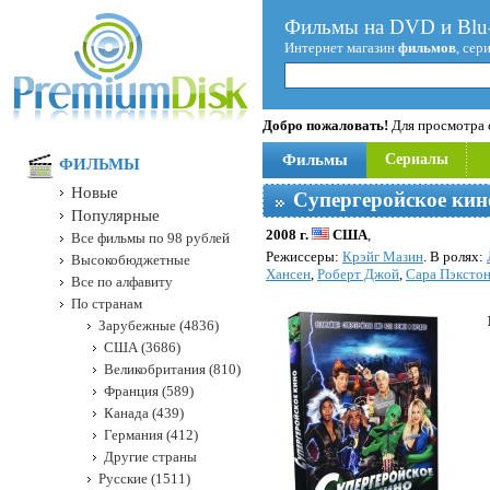
Фильмы на DVD и Blu-
Интернет магазин
фильмов
, сер
Добро пожаловать!
Для просмотра с
Фильмы
Сериалы
ФИЛЬМЫ
Новые
Супергеройское кин
Популярные
2008 г.
США
,
Все фильмы по 98 рублей
Режисcеры:
Крэйг Мазин
. В ролях:
Высокобюджетные
Хансен
,
Роберт Джой
,
Сара Пэксто
Все по алфавиту
По странам
Зарубежные (4836)
США (3686)
Великобритания (810)
Франция (589)
Канада (439)
Германия (412)
Другие страны
Русские (1511)