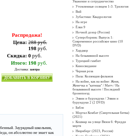
Уважение и сотрудничество
Утомленные солнцем 1-3. Трилогия
Вий
Зубастики: Квадрология
На игре
Ёлки 9
Ночной дозор (Россия)
Распродажа!
Суперсборник: Выпуск 1:
Цена:
288 руб.
Современное российское кино (10
DVD)
198
руб.
Хардкор
Скидка:
0
руб.
На безымянной высоте
Турецкий гамбит
Итого:
198
руб.
Киносвидание
Доставка:
завтра
Черная роза
Пила: Коллекция фильмов
ДОБАВИТЬ В КОРЗИНУ
На войне, как на войне: Женя,
Женечка и "катюша" / Матч / На
безымянной высоте / Последний
бронепоезд
Элвин и бурундуки / Элвин и
бурундуки 2 (2 DVD)
Бабло
Мортал Комбат (Смертельная битва)
(2021)
Кошмар на улице Вязов 6: Фредди
мертв
собенный. Заурядный школьник,
Нюрнберг (2023, Россия)
еда, он абсолютно не знает как