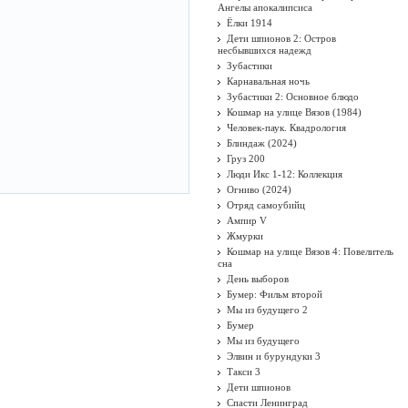
Ангелы апокалипсиса
Ёлки 1914
Дети шпионов 2: Остров
несбывшихся надежд
Зубастики
Карнавальная ночь
Зубастики 2: Основное блюдо
Кошмар на улице Вязов (1984)
Человек-паук. Квадрология
Блиндаж (2024)
Груз 200
Люди Икс 1-12: Коллекция
Огниво (2024)
Отряд самоубийц
Ампир V
Жмурки
Кошмар на улице Вязов 4: Повелитель
сна
День выборов
Бумер: Фильм второй
Мы из будущего 2
Бумер
Мы из будущего
Элвин и бурундуки 3
Такси 3
Дети шпионов
Спасти Ленинград