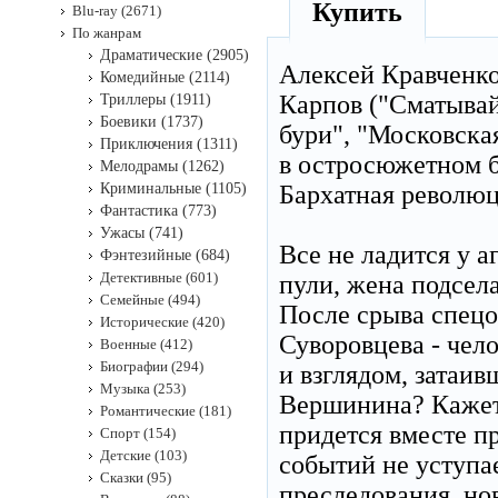
Купить
Blu-ray (2671)
По жанрам
Драматические (2905)
Алексей Кравченко
Комедийные (2114)
Карпов ("Сматывай
Триллеры (1911)
Боевики (1737)
бури", "Московска
Приключения (1311)
в остросюжетном б
Мелодрамы (1262)
Криминальные (1105)
Бархатная революц
Фантастика (773)
Ужасы (741)
Все не ладится у 
Фэнтезийные (684)
Детективные (601)
пули, жена подсел
Семейные (494)
После срыва спец
Исторические (420)
Суворовцева - чел
Военные (412)
Биографии (294)
и взглядом, затаив
Музыка (253)
Вершинина? Кажет
Романтические (181)
придется вместе п
Спорт (154)
Детские (103)
событий не уступа
Сказки (95)
преследования, но