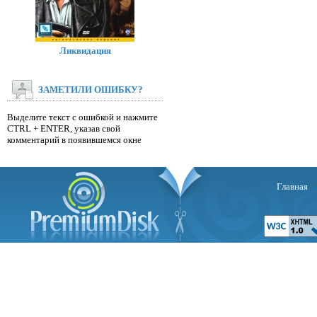
Ликвидация
ЗАМЕТИЛИ ОШИБКУ?
Выделите текст с ошибкой и нажмите
CTRL + ENTER, указав свой
комментарий в появившемся окне
Главная