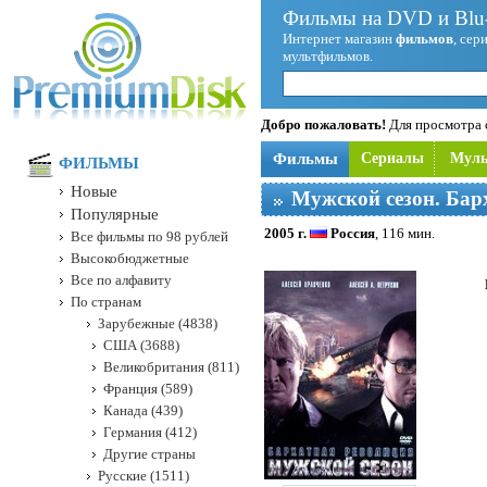
Фильмы на DVD и Blu-
Интернет магазин
фильмов
, сер
мультфильмов.
Добро пожаловать!
Для просмотра с
Фильмы
Сериалы
Мул
ФИЛЬМЫ
Новые
Мужской сезон. Бар
Популярные
2005 г.
Россия
, 116 мин.
Все фильмы по 98 рублей
Высокобюджетные
Все по алфавиту
По странам
Зарубежные (4838)
США (3688)
Великобритания (811)
Франция (589)
Канада (439)
Германия (412)
Другие страны
Русские (1511)