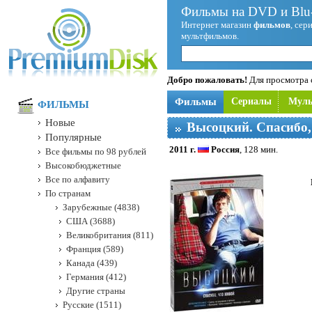
Фильмы на DVD и Blu-
Интернет магазин
фильмов
, сер
мультфильмов.
Добро пожаловать!
Для просмотра с
Фильмы
Сериалы
Мул
ФИЛЬМЫ
Новые
Высоцкий. Спасибо,
Популярные
2011 г.
Россия
, 128 мин.
Все фильмы по 98 рублей
Высокобюджетные
Все по алфавиту
По странам
Зарубежные (4838)
США (3688)
Великобритания (811)
Франция (589)
Канада (439)
Германия (412)
Другие страны
Русские (1511)