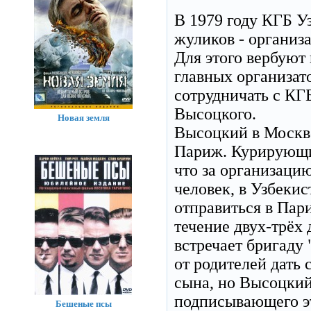
В 1979 году КГБ У
жуликов - организ
Для этого вербуют
главных организат
сотрудничать с КГ
Высоцкого.
Новая земля
Высоцкий в Москве
Париж. Курирующий
что за организаци
человек, в Узбекис
отправиться в Пари
течение двух-трёх
встречает бригаду
от родителей дать
сына, но Высоцкий
подписывающего эт
Бешеные псы