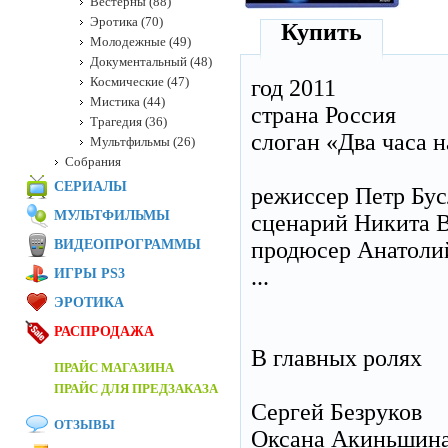
Вестерны (88)
Эротика (70)
Купить
Молодежные (49)
Документальный (48)
Космические (47)
год 2011
Мистика (44)
страна Россия
Трагедия (36)
слоган «Два часа 
Мультфильмы (26)
Собрания
СЕРИАЛЫ
режиссер Петр Бус
МУЛЬТФИЛЬМЫ
сценарий Никита 
ВИДЕОПРОГРАММЫ
продюсер Анатоли
...
ИГРЫ PS3
ЭРОТИКА
РАСПРОДАЖА
В главных ролях
ПРАЙС МАГАЗИНА
ПРАЙС ДЛЯ ПРЕДЗАКАЗА
Сергей Безруков
ОТЗЫВЫ
Оксана Акиньшин