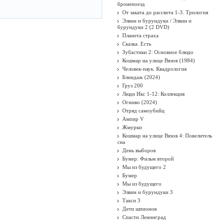
бронепоезд
От заката до рассвета 1-3. Трилогия
Элвин и бурундуки / Элвин и
бурундуки 2 (2 DVD)
Планета страха
Сказка. Есть
Зубастики 2: Основное блюдо
Кошмар на улице Вязов (1984)
Человек-паук. Квадрология
Блиндаж (2024)
Груз 200
Люди Икс 1-12: Коллекция
Огниво (2024)
Отряд самоубийц
Ампир V
Жмурки
Кошмар на улице Вязов 4: Повелитель
сна
День выборов
Бумер: Фильм второй
Мы из будущего 2
Бумер
Мы из будущего
Элвин и бурундуки 3
Такси 3
Дети шпионов
Спасти Ленинград