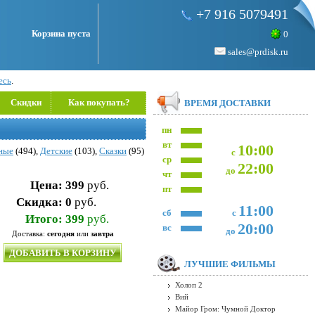
+7 916 5079491
Корзина пуста
0
sales@prdisk.ru
есь
.
Скидки
Как покупать?
ВРЕМЯ ДОСТАВКИ
пн
вт
10:00
ные
(494),
Детские
(103),
Сказки
(95)
с
ср
22:00
до
чт
Цена:
399
руб.
пт
Скидка:
0
руб.
11:00
сб
с
Итого:
399
руб.
20:00
вс
до
Доставка:
сегодня
или
завтра
ДОБАВИТЬ В КОРЗИНУ
ЛУЧШИЕ ФИЛЬМЫ
Холоп 2
Вий
Майор Гром: Чумной Доктор