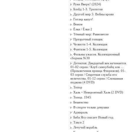
Руки Вверх! (2024)
Блэйд 1-3. Трилогия
Другой мир 5: Войны крови
Гитлер капут!
Веном
Ёлки / Ёлки 2
Тёмный мир: Равновесие
Призрачный гонщик
Челюсти 1-4. Коллекция
Фантазм 1-5. Коллекция
Фильмы ужасов. Коллекционный
сборник №30
Детектив: Двадцатый век начинается.
01-02 серии / Клуб самоубийц или …
(Приключения принца Флоризеля). 01-
03 серии / Секретная служба его
величества. 01-12 серии / Сломанная
подкова (4 DVD)
Топор
Халк + Невероятный Халк (2 DVD)
Топор. 1945
Бешенство
В спорте только девушки
Адмиралъ
Баба Яга спасает Новый год
Такси 2
Летучий корабль