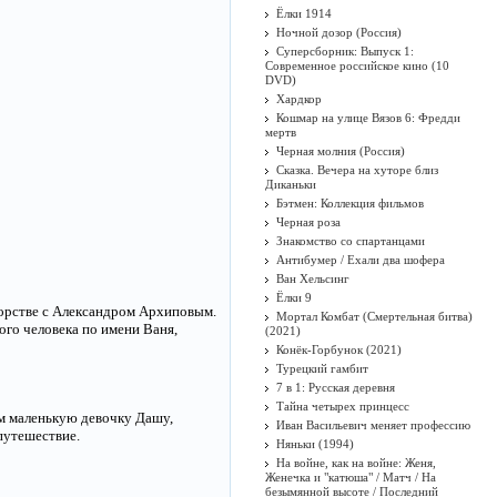
Ёлки 1914
Ночной дозор (Россия)
Суперсборник: Выпуск 1:
Современное российское кино (10
DVD)
Хардкор
Кошмар на улице Вязов 6: Фредди
мертв
Черная молния (Россия)
Сказка. Вечера на хуторе близ
Диканьки
Бэтмен: Коллекция фильмов
Черная роза
Знакомство со спартанцами
Антибумер / Ехали два шофера
Ван Хельсинг
Ёлки 9
орстве с Александром Архиповым.
Мортал Комбат (Смертельная битва)
го человека по имени Ваня,
(2021)
Конёк-Горбунок (2021)
Турецкий гамбит
7 в 1: Русская деревня
Тайна четырех принцесс
ем маленькую девочку Дашу,
Иван Васильевич меняет профессию
путешествие.
Няньки (1994)
На войне, как на войне: Женя,
Женечка и "катюша" / Матч / На
безымянной высоте / Последний