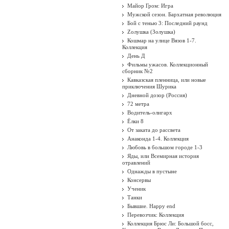
Майор Гром: Игра
Мужской сезон. Бархатная революция
Бой с тенью 3: Последний раунд
Zолушка (Золушка)
Кошмар на улице Вязов 1-7.
Коллекция
День Д
Фильмы ужасов. Коллекционный
сборник №2
Кавказская пленница, или новые
приключения Шурика
Дневной дозор (Россия)
72 метра
Водитель-олигарх
Ёлки 8
От заката до рассвета
Анаконда 1-4. Коллекция
Любовь в большом городе 1-3
Яды, или Всемирная история
отравлений
Однажды в пустыне
Консервы
Ученик
Танки
Бывшие. Happy end
Перевозчик: Коллекция
Коллекция Брюс Ли: Большой босс,