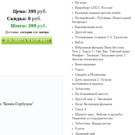
На игре
Нюрнберг (2023, Россия)
Цена:
399
руб.
Реальные пацаны против зомби
Скидка:
0
руб.
Полицейский с Рублёвки. Новогодний
беспредел
Итого:
399
руб.
Карнавальная ночь
Доставка:
сегодня
или
завтра
Другой мир
Утомленные солнцем 1-3. Трилогия
ДОБАВИТЬ В КОРЗИНУ
Бабло
Избранные фильмы Люка Бессона.
Том 2: Такси 3 / Онг Бак. Тайский воин /
Фанфан - Тюльпан / Багровые реки 2.
Ангелы апокалипсиса
Киносвидание
Такси
Свадьба в Малиновке
Дети шпионов 2: Остров
несбывшихся надежд
Зубастики
На безымянной высоте
Другой мир 2: Эволюция
и "Конек-Горбунок".
Пила: Коллекция фильмов
Такси 4
Шапито-шоу: Любовь и дружба /
Уважение и сотрудничество
Зубастики: Квадрология
9 рота
Ласковый май