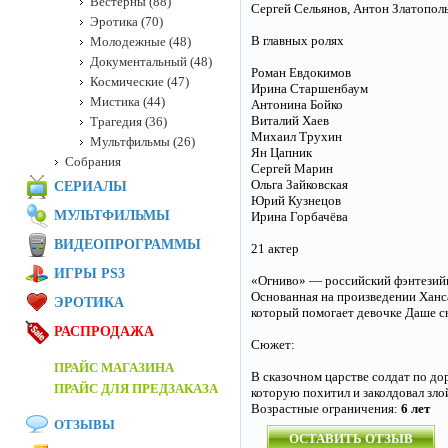
Вестерны (88)
Сергей Сельянов, Антон Златопольс
Эротика (70)
В главных ролях
Молодежные (48)
Документальный (48)
Роман Евдокимов
Космические (47)
Ирина Старшенбаум
Мистика (44)
Антонина Бойко
Виталий Хаев
Трагедия (36)
Михаил Трухин
Мультфильмы (26)
Ян Цапник
Собрания
Сергей Марин
Ольга Зайковская
СЕРИАЛЫ
Юрий Кузнецов
МУЛЬТФИЛЬМЫ
Ирина Горбачёва
ВИДЕОПРОГРАММЫ
21 актер
ИГРЫ PS3
«Огниво» — российский фэнтезийн
Основанная на произведении Ханс
ЭРОТИКА
который помогает девочке Даше сн
РАСПРОДАЖА
Сюжет:
ПРАЙС МАГАЗИНА
В сказочном царстве солдат по д
ПРАЙС ДЛЯ ПРЕДЗАКАЗА
которую похитил и заколдовал зло
Возрастные ограничения:
6 лет
ОТЗЫВЫ
ОСТАВИТЬ ОТЗЫВ