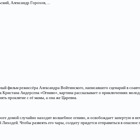
кий, Александр Горохов, ...
ый фильм режиссёра Александра Войтинского, написавшего сценарий в соавт
а Кристана Андерсена «Огниво», картина рассказывает о приключениях молодо
ять проклятие с её мамы, а она же Царевна.
ороге домой случайно находит волшебное огниво, и освобождает запертую в н
й Лиходей. Чтобы развеять его чары, солдату придется отправиться в опасное 