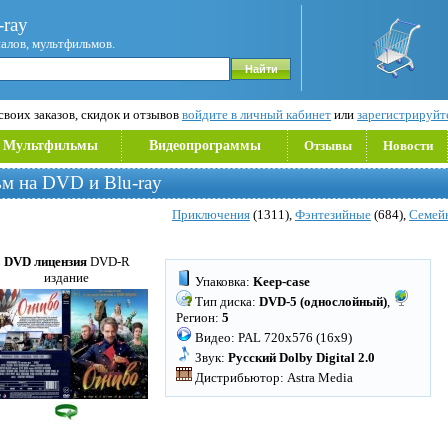
ray
иалов, мультфильмов.
воих заказов, скидок и отзывов
войдите в личный кабинет
или
зарегистрируйт
Мультфильмы
Видеопрограммы
Отзывы
Новости
м на DVD и Blu-ray
Приключения
(1311),
Фэнтезийные
(684),
Семей
DVD лицензия
DVD-R
издание
Упаковка:
Keep-case
Тип диска:
DVD-5 (однослойный)
,
Регион:
5
Видео: PAL 720x576 (16x9)
Звук:
Русский Dolby Digital 2.0
Дистрибьютор: Astra Media