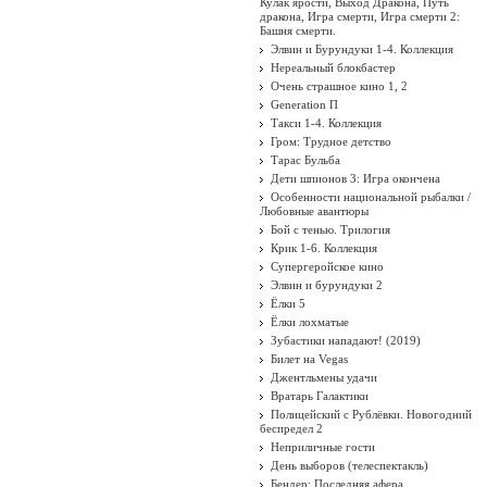
Кулак ярости, Выход Дракона, Путь
дракона, Игра смерти, Игра смерти 2:
Башня смерти.
Элвин и Бурундуки 1-4. Коллекция
Нереальный блокбастер
Очень страшное кино 1, 2
Generation П
Такси 1-4. Коллекция
Гром: Трудное детство
Тарас Бульба
Дети шпионов 3: Игра окончена
Особенности национальной рыбалки /
Любовные авантюры
Бой с тенью. Трилогия
Крик 1-6. Коллекция
Супергеройское кино
Элвин и бурундуки 2
Ёлки 5
Ёлки лохматые
Зубастики нападают! (2019)
Билет на Vegas
Джентльмены удачи
Вратарь Галактики
Полицейский с Рублёвки. Новогодний
беспредел 2
Неприличные гости
День выборов (телеспектакль)
Бендер: Последняя афера