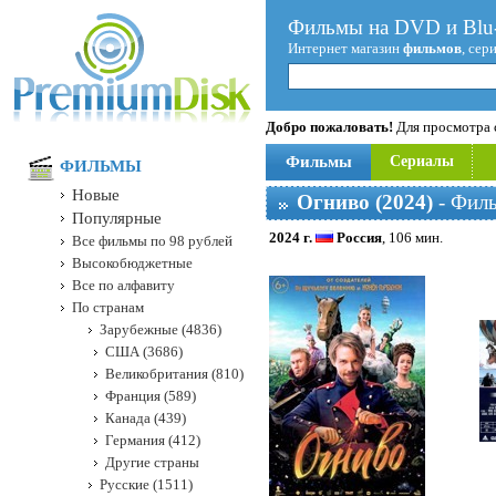
Фильмы на DVD и Blu-
Интернет магазин
фильмов
, сер
Добро пожаловать!
Для просмотра с
Фильмы
Сериалы
ФИЛЬМЫ
Новые
Огниво (2024)
- Филь
Популярные
2024 г.
Россия
, 106 мин.
Все фильмы по 98 рублей
Высокобюджетные
Все по алфавиту
По странам
Зарубежные (4836)
США (3686)
Великобритания (810)
Франция (589)
Канада (439)
Германия (412)
Другие страны
Русские (1511)