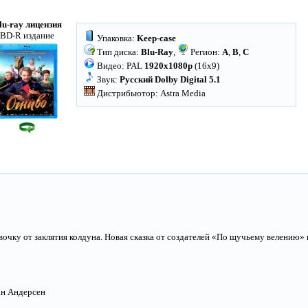
lu-ray лицензия
BD-R издание
Упаковка:
Keep-case
Тип диска:
Blu-Ray
,
Регион:
A
,
B
,
C
Видео: PAL
1920x1080p
(16x9)
Звук:
Русский Dolby Digital 5.1
Дистрибьютор: Astra Media
вочку от заклятия колдуна. Новая сказка от создателей «По щучьему велению» 
ан Андерсен