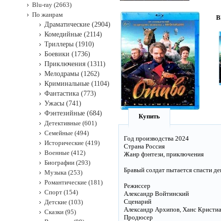
Blu-ray (2663)
По жанрам
B
Драматические (2904)
Комедийные (2114)
Триллеры (1910)
Боевики (1736)
Приключения (1311)
Мелодрамы (1262)
Криминальные (1104)
Фантастика (773)
Ужасы (741)
Фэнтезийные (684)
Купить
Детективные (601)
Семейные (494)
Год производства 2024
Исторические (419)
Страна Россия
Военные (412)
Жанр фэнтези, приключения
Биографии (293)
Бравый солдат пытается спасти де
Музыка (253)
Романтические (181)
Режиссер
Спорт (154)
Александр Войтинский
Сценарий
Детские (103)
Александр Архипов, Ханс Кристи
Сказки (95)
Продюсер