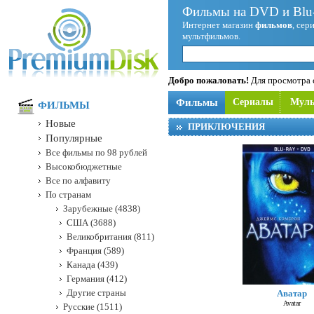
Фильмы на DVD и Blu-
Интернет магазин
фильмов
, сер
мультфильмов.
Добро пожаловать!
Для просмотра с
Фильмы
Сериалы
Мул
ФИЛЬМЫ
Новые
ПРИКЛЮЧЕНИЯ
Популярные
Все фильмы по 98 рублей
Высокобюджетные
Все по алфавиту
По странам
Зарубежные (4838)
США (3688)
Великобритания (811)
Франция (589)
Канада (439)
Германия (412)
Другие страны
Аватар
Avatar
Русские (1511)