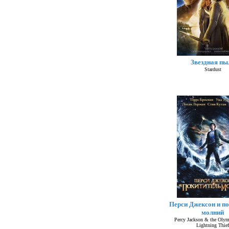
Звездная пы
Stardust
Перси Джексон и п
молний
Percy Jackson & the Olym
Lightning Thief