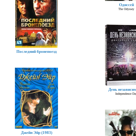
Одиссей
The Odyssey
Последний бронепоезд
День независи
Independence Da
Джейн Эйр (1983)