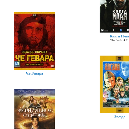
Книга Ила
The Book of El
Че Гевара
Звезда