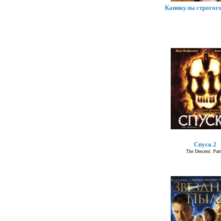
Каникулы строгог
Спуск 2
The Descent: Part