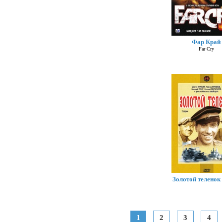
Фар Край
Far Cry
Золотой теленок 
1
2
3
4