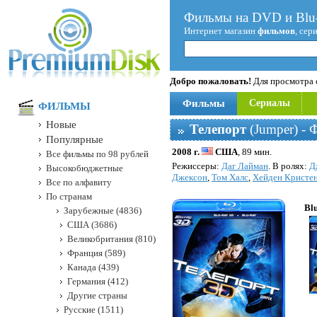
Фильмы на DVD и Blu-
Интернет магазин
фильмов
, сер
Добро пожаловать!
Для просмотра с
Фильмы
Сериалы
ФИЛЬМЫ
Новые
Телепорт
(Jumper) - 
Популярные
2008 г.
США
, 89 мин.
Все фильмы по 98 рублей
Режисcеры:
Даг Лайман
. В ролях:
Д
Высокобюджетные
Джексон
,
Том Халс
,
Хейден Кристе
Все по алфавиту
По странам
Bl
Зарубежные (4836)
США (3686)
Великобритания (810)
Франция (589)
Канада (439)
Германия (412)
Другие страны
Русские (1511)