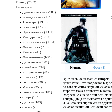
Blu-ray (2662)
По жанрам
Драматические (2904)
Комедийные (2114)
Триллеры (1910)
Боевики (1736)
Приключения (1311)
Мелодрамы (1262)
Криминальные (1104)
Фантастика (773)
Ужасы (741)
Фэнтезийные (684)
Детективные (601)
Семейные (494)
Купить
Фото (8)
Исторические (419)
Военные (412)
Оригинальное название:
Jumper
Биографии (293)
Дэвид Райс – это подросток выро
до того момента, когда он узнал 
Музыка (253)
запросто может побывать в Токио 
Романтические (181)
Эвереста. А еще за один день може
Спорт (154)
Теперь Дэвид не нуждается в деньг
Детские (103)
И на него, как впрочем и на други
узнал об истинной ценности собс
Сказки (95)