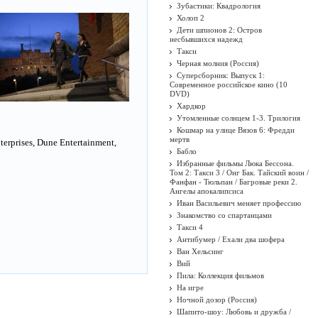
Зубастики: Квадрология
Холоп 2
Дети шпионов 2: Остров
несбывшихся надежд
Такси
Черная молния (Россия)
Суперсборник: Выпуск 1:
Современное российское кино (10
DVD)
Хардкор
Утомленные солнцем 1-3. Трилогия
Кошмар на улице Вязов 6: Фредди
мертв
erprises, Dune Entertainment,
Бабло
Избранные фильмы Люка Бессона.
Том 2: Такси 3 / Онг Бак. Тайский воин /
Фанфан - Тюльпан / Багровые реки 2.
Ангелы апокалипсиса
Иван Васильевич меняет профессию
Знакомство со спартанцами
Такси 4
Антибумер / Ехали два шофера
Ван Хельсинг
Вий
Пила: Коллекция фильмов
На игре
Ночной дозор (Россия)
Шапито-шоу: Любовь и дружба /