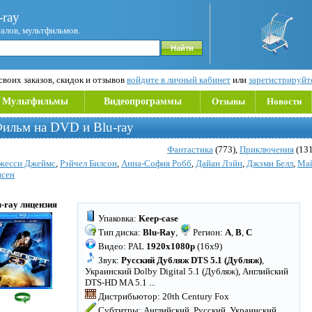
ray
иалов, мультфильмов.
воих заказов, скидок и отзывов
войдите в личный кабинет
или
зарегистрируйт
Мультфильмы
Видеопрограммы
Отзывы
Новости
Фильм на DVD и Blu-ray
Фантастика
(773),
Приключения
(131
жесси Джеймс
,
Рэйчел Билсон
,
Анна-Cофия Робб
,
Дайан Лэйн
,
Джэми Белл
,
Май
нсен
u-ray лицензия
Упаковка:
Keep-case
Тип диска:
Blu-Ray
,
Регион:
A
,
B
,
C
Видео: PAL
1920x1080p
(16x9)
Звук:
Русский Дубляж DTS 5.1 (Дубляж)
,
Украинский Dolby Digital 5.1 (Дубляж), Английский
DTS-HD MA 5.1
...
Дистрибьютор: 20th Century Fox
Субтитры: Английский, Русский, Украинский
...