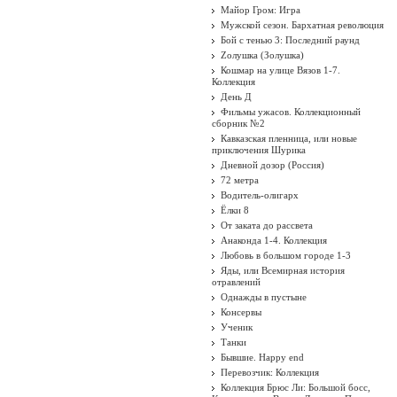
Майор Гром: Игра
Мужской сезон. Бархатная революция
Бой с тенью 3: Последний раунд
Zолушка (Золушка)
Кошмар на улице Вязов 1-7.
Коллекция
День Д
Фильмы ужасов. Коллекционный
сборник №2
Кавказская пленница, или новые
приключения Шурика
Дневной дозор (Россия)
72 метра
Водитель-олигарх
Ёлки 8
От заката до рассвета
Анаконда 1-4. Коллекция
Любовь в большом городе 1-3
Яды, или Всемирная история
отравлений
Однажды в пустыне
Консервы
Ученик
Танки
Бывшие. Happy end
Перевозчик: Коллекция
Коллекция Брюс Ли: Большой босс,