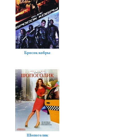
Бросок кобры
Шопоголик