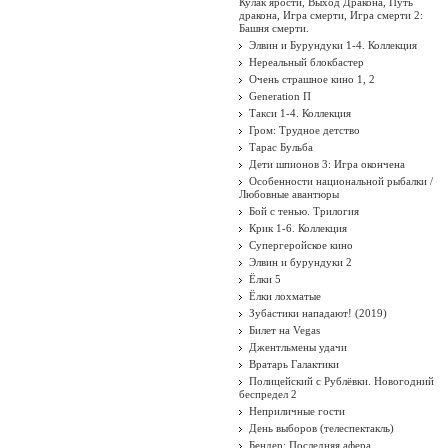
Кулак ярости, Выход Дракона, Путь
дракона, Игра смерти, Игра смерти 2:
Башня смерти.
Элвин и Бурундуки 1-4. Коллекция
Нереальный блокбастер
Очень страшное кино 1, 2
Generation П
Такси 1-4. Коллекция
Гром: Трудное детство
Тарас Бульба
Дети шпионов 3: Игра окончена
Особенности национальной рыбалки /
Любовные авантюры
Бой с тенью. Трилогия
Крик 1-6. Коллекция
Супергеройское кино
Элвин и бурундуки 2
Ёлки 5
Ёлки лохматые
Зубастики нападают! (2019)
Билет на Vegas
Джентльмены удачи
Вратарь Галактики
Полицейский с Рублёвки. Новогодний
беспредел 2
Неприличные гости
День выборов (телеспектакль)
Бендер: Последняя афера