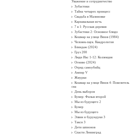
Уважение и сотрудничество
Зубастики
Тайна четырех принцесс
Свадьба в Малиновке
Карнавальная ночь
7 в 1: Русская деревня
Зубастики 2: Основное блюдо
Кошмар на улице Вязов (1984)
Человек-паук. Квадрология
Блиндаж (2024)
Груз 200
Люди Икс 1-12: Коллекция
Огниво (2024)
Отряд самоубийц
Ампир V
Жмурки
Кошмар на улице Вязов 4: Повелитель
сна
День выборов
Бумер: Фильм второй
Мы из будущего 2
Бумер
Мы из будущего
Элвин и бурундуки 3
Такси 3
Дети шпионов
Спасти Ленинград