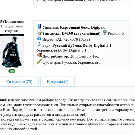
DVD лицензия
Специальное
Упаковка:
Картонный бокс
,
Digipak
издание
Тип диска:
DVD-9 (двухслойный)
,
Регион:
5
Видео: PAL 720x576 (16x9)
Звук:
Русский Дубляж Dolby Digital 5.1
,
Украинский Dolby Digital 5.1
Дистрибьютор: 20th Century Fox
Субтитры: Русский, Украинский
...
Создатели (75)
Награды (1)
сший в неблагополучном районе города. Он всегда считал себя самым обычным
о том, что может телепортироваться. Эти только открытые способности открыли
и Нью-Йорке, а еще в античных развалинах в Риме и посмотреть на «крышу ми
т увидеть двадцать рассветов и двадцать закатов!
ах, ведь он может взять столько, сколько ему надо. Вот только, в какой-то мом
х ему подобных, идет охота. Уже тысячи лет тайное общество старается уничто
твенных способностей.