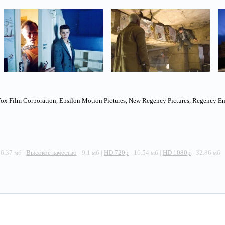
x Film Corporation, Epsilon Motion Pictures, New Regency Pictures, Regency Ent
 6.37 мб |
Высокое качество
- 9.1 мб |
HD 720p
- 16.54 мб |
HD 1080p
- 32.86 мб