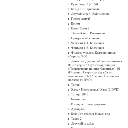
Руки Вверх! (2024)
Блэйд 1-3. Трилогия
Другой мир 5: Войны крови
Гитлер капут!
Веном
Ёлки / Ёлки 2
Тёмный мир: Равновесие
Призрачный гонщик
Челюсти 1-4. Коллекция
Фантазм 1-5. Коллекция
Фильмы ужасов. Коллекционный
сборник №30
Детектив: Двадцатый век начинается.
01-02 серии / Клуб самоубийц или …
(Приключения принца Флоризеля). 01-
03 серии / Секретная служба его
величества. 01-12 серии / Сломанная
подкова (4 DVD)
Топор
Халк + Невероятный Халк (2 DVD)
Топор. 1945
Бешенство
В спорте только девушки
Адмиралъ
Баба Яга спасает Новый год
Такси 2
Летучий корабль