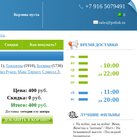
+7 916 5079491
Корзина пуста
0
sales@prdisk.ru
есь
.
Скидки
Как покупать?
ВРЕМЯ ДОСТАВКИ
пн
вт
10:00
1),
Триллеры
(1910),
Боевики
(1736)
с
ср
кл Рукер
,
Макс Тириот
,
Сэмюэл Л.
22:00
до
чт
пт
Цена:
400
руб.
11:00
сб
с
Скидка:
0
руб.
20:00
вс
до
Итого:
400
руб.
Доставка:
сегодня
или
завтра
ЛУЧШИЕ ФИЛЬМЫ
ДОБАВИТЬ В КОРЗИНУ
На войне, как на войне: Женя,
Женечка и "катюша" / Матч / На
безымянной высоте / Последний
бронепоезд