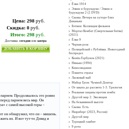
Ёлки 1914
Элвин и бурундуки / Элвин и
бурундуки 2 (2 DVD)
Сказка. Вечера на хуторе близ
Цена:
298
руб.
Диканьки
Бэтмен: Коллекция фильмов
Скидка:
0
руб.
Мортал Комбат (Смертельная битва)
Итого:
298
руб.
(2021)
Ёлки 9
Доставка:
сегодня
или
завтра
Черная роза
ДОБАВИТЬ В КОРЗИНУ
Полицейский с Рублёвки. Новогодний
беспредел
Конёк-Горбунок (2021)
Няньки (1994)
Киносвидание
Планета страха
Ласковый май
Майор Гром: Чумной Доктор
От заката до рассвета 1-3. Трилогия
Реальные пацаны против зомби
 парнем. Продолжалось это ровно
Другой мир 2: Эволюция
 перед парнем весь мир. Он
На безымянной высоте
ра» с самой высокой горы –
Сказка. Есть
Нюрнберг (2023, Россия)
ент он обнаружил, что он – мишень.
Другой мир
жить их. И вот тут-то Дэвид и
Турецкий гамбит
9 рота