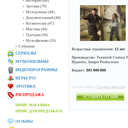
Вестерны (88)
Эротика (70)
Молодежные (48)
Документальный (48)
Космические (47)
Мистика (44)
Трагедия (36)
Мультфильмы (26)
Собрания
Возрастные ограничения:
12 лет
СЕРИАЛЫ
Производство: Twentieth Century Fo
МУЛЬТФИЛЬМЫ
Hypnotic, Jumper Productions
ВИДЕОПРОГРАММЫ
Бюджет:
$85 000 000
ИГРЫ PS3
ЭРОТИКА
Скачать видео:
Среднее качество
-
РАСПРОДАЖА
ОСТАВИТЬ ОТЗЫВ
ПРАЙС МАГАЗИНА
ПРАЙС ДЛЯ ПРЕДЗАКАЗА
ОТЗЫВЫ