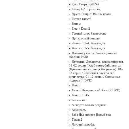
Руки Вверх! (2024)
Блэйд 1-3. Трилогия
Другой мир 5: Войны крови
Гитлер капут!
Веном
Ёлки / Ёлки 2
Тёмный мир: Равновесие
Призрачный гонщик
Челюсти 1-4. Коллекция
Фантазм 1-5. Коллекция
Фильмы ужасов. Коллекционный
сборник №30
Детектив: Двадцатый век начинается.
01-02 серии / Клуб самоубийц или …
(Приключения принца Флоризеля). 01-
03 серии / Секретная служба его
величества. 01-12 серии / Сломанная
подкова (4 DVD)
Топор
Халк + Невероятный Халк (2 DVD)
Топор. 1945
Бешенство
В спорте только девушки
Адмиралъ
Баба Яга спасает Новый год
Такси 2
Летучий корабль