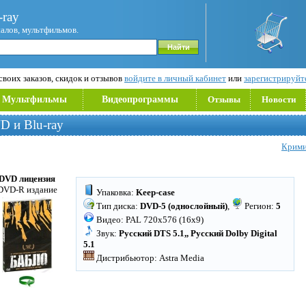
ray
иалов, мультфильмов.
воих заказов, скидок и отзывов
войдите в личный кабинет
или
зарегистрируйт
Мультфильмы
Видеопрограммы
Отзывы
Новости
D и Blu-ray
Крими
DVD лицензия
DVD-R издание
Упаковка:
Keep-case
Тип диска:
DVD-5 (однослойный)
,
Регион:
5
Видео: PAL 720x576 (16x9)
Звук:
Русский DTS 5.1,, Русский Dolby Digital
5.1
Дистрибьютор: Astra Media