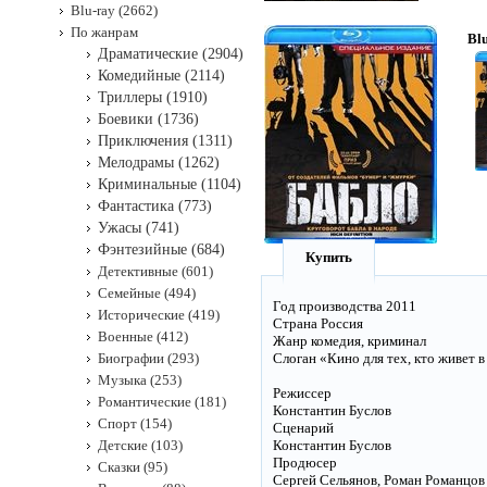
Blu-ray (2662)
По жанрам
Bl
Драматические (2904)
Комедийные (2114)
Триллеры (1910)
Боевики (1736)
Приключения (1311)
Мелодрамы (1262)
Криминальные (1104)
Фантастика (773)
Ужасы (741)
Фэнтезийные (684)
Купить
Детективные (601)
Семейные (494)
Год производства 2011
Исторические (419)
Страна Россия
Военные (412)
Жанр комедия, криминал
Биографии (293)
Слоган «Кино для тех, кто живет в
Музыка (253)
Режиссер
Романтические (181)
Константин Буслов
Спорт (154)
Сценарий
Детские (103)
Константин Буслов
Продюсер
Сказки (95)
Сергей Сельянов, Роман Романцов