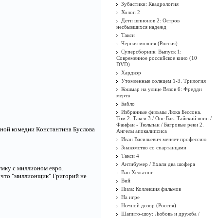
Зубастики: Квадрология
Холоп 2
Дети шпионов 2: Остров
несбывшихся надежд
Такси
Черная молния (Россия)
Суперсборник: Выпуск 1:
Современное российское кино (10
DVD)
Хардкор
Утомленные солнцем 1-3. Трилогия
Кошмар на улице Вязов 6: Фредди
мертв
Бабло
Избранные фильмы Люка Бессона.
Том 2: Такси 3 / Онг Бак. Тайский воин /
Фанфан - Тюльпан / Багровые реки 2.
ьной комедии Константина Буслова
Ангелы апокалипсиса
Иван Васильевич меняет профессию
Знакомство со спартанцами
Такси 4
Антибумер / Ехали два шофера
умку с миллионом евро.
Ван Хельсинг
о, что "миллионщик" Григорий не
Вий
Пила: Коллекция фильмов
На игре
Ночной дозор (Россия)
Шапито-шоу: Любовь и дружба /