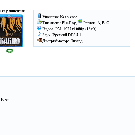
u-ray лицензия
Упаковка:
Keep-case
Тип диска:
Blu-Ray
,
Регион:
A
,
B
,
C
Видео: PAL
1920x1080p
(16x9)
Звук:
Русский DTS 5.1
Дистрибьютор: Лизард
 10-е»