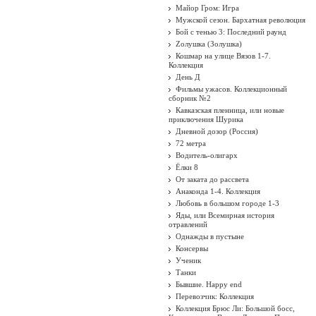
Майор Гром: Игра
Мужской сезон. Бархатная революция
Бой с тенью 3: Последний раунд
Zолушка (Золушка)
Кошмар на улице Вязов 1-7.
Коллекция
День Д
Фильмы ужасов. Коллекционный
сборник №2
Кавказская пленница, или новые
приключения Шурика
Дневной дозор (Россия)
72 метра
Водитель-олигарх
Ёлки 8
От заката до рассвета
Анаконда 1-4. Коллекция
Любовь в большом городе 1-3
Яды, или Всемирная история
отравлений
Однажды в пустыне
Консервы
Ученик
Танки
Бывшие. Happy end
Перевозчик: Коллекция
Коллекция Брюс Ли: Большой босс,