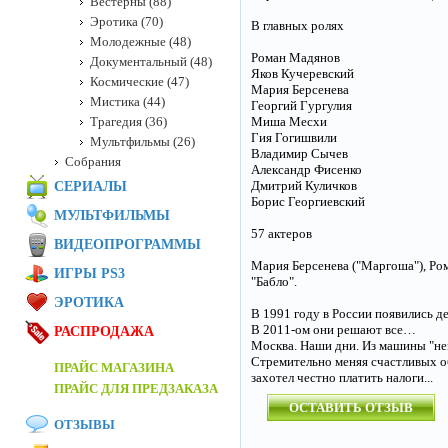
Вестерны (88)
Эротика (70)
В главных ролях
Молодежные (48)
Роман Мадянов
Документальный (48)
Яков Кучеревский
Космические (47)
Мария Берсенева
Мистика (44)
Георгий Гургулия
Трагедия (36)
Миша Месхи
Гия Гогишвили
Мультфильмы (26)
Владимир Сычев
Собрания
Александр Фисенко
Дмитрий Куличков
СЕРИАЛЫ
Борис Георгиевский
МУЛЬТФИЛЬМЫ
57 актеров
ВИДЕОПРОГРАММЫ
Мария Берсенева ("Маргоша"), Ро
ИГРЫ PS3
"Бабло".
ЭРОТИКА
В 1991 году в России появились де
В 2011-ом они решают все…
РАСПРОДАЖА
Москва. Наши дни. Из машины "неп
Стремительно меняя счастливых обл
ПРАЙС МАГАЗИНА
захотел честно платить налоги...
ПРАЙС ДЛЯ ПРЕДЗАКАЗА
ОСТАВИТЬ ОТЗЫВ
ОТЗЫВЫ