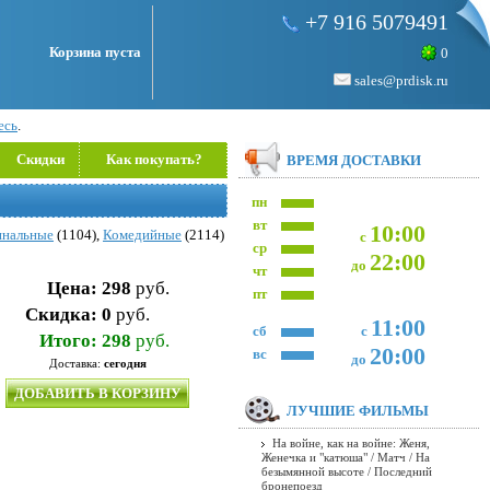
+7 916 5079491
Корзина пуста
0
sales@prdisk.ru
есь
.
Скидки
Как покупать?
ВРЕМЯ ДОСТАВКИ
пн
вт
10:00
нальные
(1104),
Комедийные
(2114)
с
ср
22:00
до
чт
Цена:
298
руб.
пт
Скидка:
0
руб.
11:00
сб
с
Итого:
298
руб.
20:00
вс
до
Доставка:
сегодня
ДОБАВИТЬ В КОРЗИНУ
ЛУЧШИЕ ФИЛЬМЫ
На войне, как на войне: Женя,
Женечка и "катюша" / Матч / На
безымянной высоте / Последний
бронепоезд