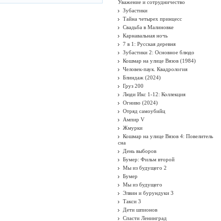
Уважение и сотрудничество
Зубастики
Тайна четырех принцесс
Свадьба в Малиновке
Карнавальная ночь
7 в 1: Русская деревня
Зубастики 2: Основное блюдо
Кошмар на улице Вязов (1984)
Человек-паук. Квадрология
Блиндаж (2024)
Груз 200
Люди Икс 1-12: Коллекция
Огниво (2024)
Отряд самоубийц
Ампир V
Жмурки
Кошмар на улице Вязов 4: Повелитель
сна
День выборов
Бумер: Фильм второй
Мы из будущего 2
Бумер
Мы из будущего
Элвин и бурундуки 3
Такси 3
Дети шпионов
Спасти Ленинград