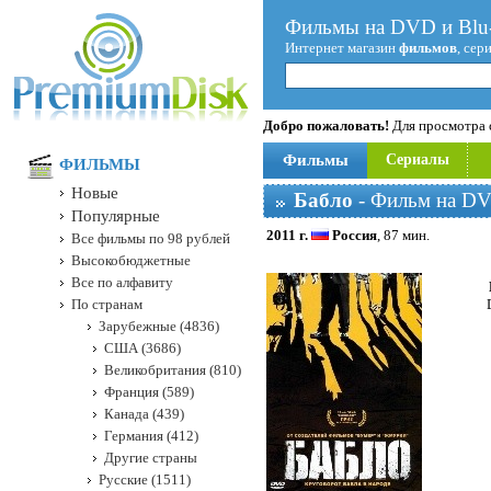
Фильмы на DVD и Blu-
Интернет магазин
фильмов
, сер
Добро пожаловать!
Для просмотра с
Фильмы
Сериалы
ФИЛЬМЫ
Новые
Бабло
- Фильм на DV
Популярные
2011 г.
Россия
, 87 мин.
Все фильмы по 98 рублей
Высокобюджетные
Все по алфавиту
По странам
Зарубежные (4836)
США (3686)
Великобритания (810)
Франция (589)
Канада (439)
Германия (412)
Другие страны
Русские (1511)