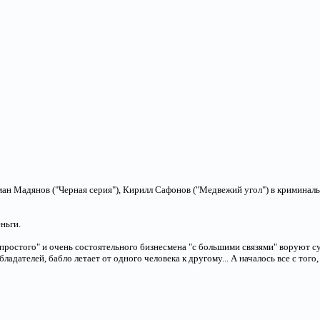
ман Мадянов ("Черная серия"), Кирилл Сафонов ("Медвежий угол") в криминал
ньги.
ростого" и очень состоятельного бизнесмена "с большими связями" воруют с
адателей, бабло летает от одного человека к другому... А началось все с тог