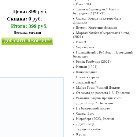
Ёлки 1914
Элвин и бурундуки / Элвин и
Цена:
399
руб.
бурундуки 2 (2 DVD)
Скидка:
0
руб.
Сказка. Вечера на хуторе близ
Диканьки
Итого:
399
руб.
Бэтмен: Коллекция фильмов
Доставка:
сегодня
Мортал Комбат (Смертельная битва)
(2021)
ДОБАВИТЬ В КОРЗИНУ
Ёлки 9
Черная роза
Полицейский с Рублёвки. Новогодний
беспредел
Конёк-Горбунок (2021)
Няньки (1994)
Киносвидание
Планета страха
Ласковый май
Майор Гром: Чумной Доктор
От заката до рассвета 1-3. Трилогия
Реальные пацаны против зомби
Другой мир 2: Эволюция
На безымянной высоте
Сказка. Есть
Нюрнберг (2023, Россия)
Другой мир
Турецкий гамбит
9 рота