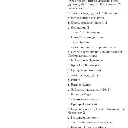
Кулак ярости, Выход Дракона, Путь
дракона, Игра смерти, Игра смерти 2:
Башня смерти.
Элвин и Бурундуки 1-4. Коллекция
Нереальный блокбастер
Очень страшное кино 1, 2
Generation П
Такси 1-4. Коллекция
Гром: Трудное детство
Тарас Бульба
Дети шпионов 3: Игра окончена
Особенности национальной рыбалки /
Любовные авантюры
Бой с тенью. Трилогия
Крик 1-6. Коллекция
Супергеройское кино
Элвин и бурундуки 2
Ёлки 5
Ёлки лохматые
Зубастики нападают! (2019)
Билет на Vegas
Джентльмены удачи
Вратарь Галактики
Полицейский с Рублёвки. Новогодний
беспредел 2
Неприличные гости
День выборов (телеспектакль)
Бендер: Последняя афера