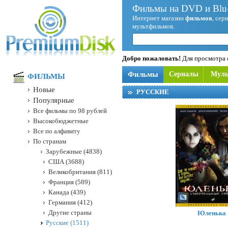
Фильмы на DVD и Blu-
Интернет магазин
фильмов
, сер
мультфильмов.
Добро пожаловать!
Для просмотра с
Фильмы
Сериалы
Мул
ФИЛЬМЫ
Новые
РУССКИЕ
Популярные
Все фильмы по 98 рублей
Высокобюджетные
Все по алфавиту
По странам
Зарубежные (4838)
США (3688)
Великобритания (811)
Франция (589)
Канада (439)
Германия (412)
Другие страны
Юленька
Русские (1511)