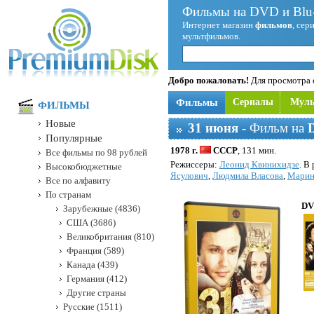
Фильмы на DVD и Blu-
Интернет магазин
фильмов
, сер
мультфильмов.
Добро пожаловать!
Для просмотра с
Фильмы
Сериалы
Мул
ФИЛЬМЫ
Новые
31 июня
- Фильм на
Популярные
1978 г.
СССР
, 131 мин.
Все фильмы по 98 рублей
Режисcеры:
Леонид Квинихидзе
. В
Высокобюджетные
Ясулович
,
Людмила Власова
,
Марин
Все по алфавиту
По странам
DV
Зарубежные (4836)
США (3686)
Великобритания (810)
Франция (589)
Канада (439)
Германия (412)
Другие страны
Русские (1511)