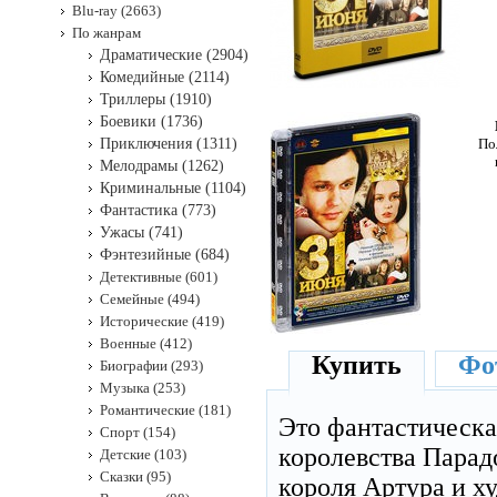
Blu-ray (2663)
По жанрам
Драматические (2904)
Комедийные (2114)
Триллеры (1910)
Боевики (1736)
Приключения (1311)
По
Мелодрамы (1262)
Криминальные (1104)
Фантастика (773)
Ужасы (741)
Фэнтезийные (684)
Детективные (601)
Семейные (494)
Исторические (419)
Военные (412)
Купить
Фот
Биографии (293)
Музыка (253)
Романтические (181)
Это фантастическа
Спорт (154)
королевства Парад
Детские (103)
Сказки (95)
короля Артура и х