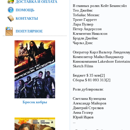
ДОСТАВКА И ОПЛАТА
В главных ролях Кейт Бекинсэйл
ПОМОЩЬ
Тео Джеймс
Тобайас Мензис
КОНТАКТЫ
Трент Гарретт
Лара Пулвер
Петер Андерссон
ПОПУЛЯРНОЕ
Клементин Николсон
Брэдли Джеймс
Чарльз Дэнс
Оператор Карл Вальтер Линденла
Композитор Майкл Вандмахер
Кинокомпания Lakeshore Entertai
Sketch Films
Бюджет $ 35 млн[2]
Сборы $ 81 093 313[2]
Роли дублировали:
Светлана Кузнецова
Бросок кобры
Александр Майоров
Дмитрий Стрелков
Анна Геллер
Юрий Ицков
...