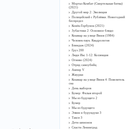
Мортал Комбат (Смертельная битва)
(2021)
Другой мир 2: Эволюция
Полицейский с Рублёвки. Новогодний
беспредел
Конёк-Горбунок (2021)
Зубастики 2: Основное блюдо
Кошмар на улице Вязов (1984)
Человек-паук. Квадрология
Блиндаж (2024)
Груз 200
Люди Икс 1-12: Коллекция
Огниво (2024)
Отряд самоубийц
Ампир V
Жмурки
Кошмар на улице Вязов 4: Повелитель
сна
День выборов
Бумер: Фильм второй
Мы из будущего 2
Бумер
Мы из будущего
Элвин и бурундуки 3
Такси 3
Дети шпионов
Спасти Ленинград