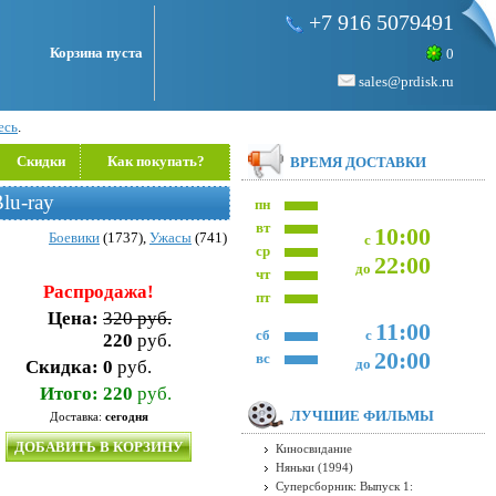
+7 916 5079491
Корзина пуста
0
sales@prdisk.ru
есь
.
Скидки
Как покупать?
ВРЕМЯ ДОСТАВКИ
lu-ray
пн
вт
10:00
Боевики
(1737),
Ужасы
(741)
с
ср
22:00
до
чт
Распродажа!
пт
Цена:
320 руб.
11:00
сб
с
220
руб.
20:00
вс
до
Скидка:
0
руб.
Итого:
220
руб.
ЛУЧШИЕ ФИЛЬМЫ
Доставка:
сегодня
ДОБАВИТЬ В КОРЗИНУ
Киносвидание
Няньки (1994)
Суперсборник: Выпуск 1: