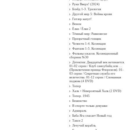
Руки Вверх! (2024)
Блэйд 1-3. Трилогия
Другой мир 5: Войны крови
Гитлер капут!
Веном
Ёлки / Ёлки 2
Тёмный мир: Равновесие
Призрачный гонщик
Челюсти 1-4. Коллекция
Фантазм 1-5. Коллекция
Фильмы ужасов. Коллекционный
сборник №30
Детектив: Двадцатый век начинается.
01-02 серии / Клуб самоубийц или …
(Приключения принца Флоризеля). 01-
03 серии / Секретная служба его
величества. 01-12 серии / Сломанная
подкова (4 DVD)
Топор
Халк + Невероятный Халк (2 DVD)
Топор. 1945
Бешенство
В спорте только девушки
Адмиралъ
Баба Яга спасает Новый год
Такси 2
Летучий корабль