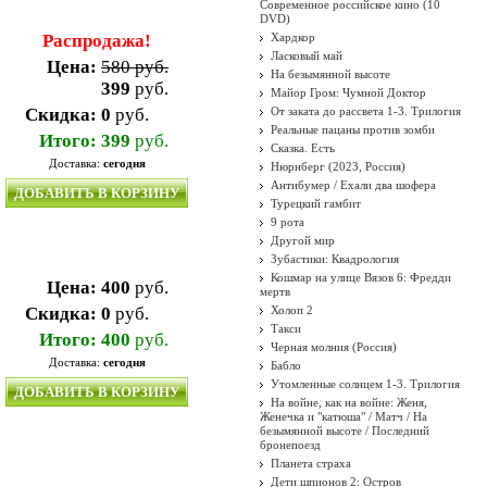
Современное российское кино (10
DVD)
Распродажа!
Хардкор
Ласковый май
Цена:
580 руб.
На безымянной высоте
399
руб.
Майор Гром: Чумной Доктор
Скидка:
0
руб.
От заката до рассвета 1-3. Трилогия
Реальные пацаны против зомби
Итого:
399
руб.
Сказка. Есть
Доставка:
сегодня
Нюрнберг (2023, Россия)
Антибумер / Ехали два шофера
ДОБАВИТЬ В КОРЗИНУ
Турецкий гамбит
9 рота
Другой мир
Зубастики: Квадрология
Кошмар на улице Вязов 6: Фредди
Цена:
400
руб.
мертв
Скидка:
0
руб.
Холоп 2
Такси
Итого:
400
руб.
Черная молния (Россия)
Доставка:
сегодня
Бабло
Утомленные солнцем 1-3. Трилогия
ДОБАВИТЬ В КОРЗИНУ
На войне, как на войне: Женя,
Женечка и "катюша" / Матч / На
безымянной высоте / Последний
бронепоезд
Планета страха
Дети шпионов 2: Остров