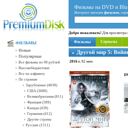
Фильмы на DVD и Blu-
Интернет магазин
фильмов
, сер
Добро пожаловать!
Для просмотра с
Фильмы
Сериалы
ФИЛЬМЫ
Новые
Другой мир 5: Войн
Популярные
2016 г.
92 мин.
Все фильмы по 98 рублей
Высокобюджетные
Все по алфавиту
DV
По странам
Зарубежные (4838)
США (3688)
Великобритания (811)
Франция (589)
Канада (439)
Германия (412)
Другие страны
Русские (1511)