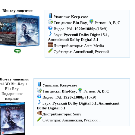
Blu-ray лицензия
Упаковка:
Keep-case
Тип диска:
Blu-Ray
,
Регион:
A
,
B
,
C
Видео: PAL
1920x1080p
(16x9)
Звук:
Русский Dolby Digital 5.1,
Английский Dolby Digital 5.1
Дистрибьюторы: Astra Media
Субтитры: Английский, Русский
...
Blu-ray лицензия
eal 3D Blu-Ray +
Упаковка:
Keep-case
Blu-Ray.
Тип диска:
Blu-Ray
,
Регион:
A
,
B
,
C
Подарочное
Видео: PAL
1920x1080p
(16x9)
издание
Звук:
Русский Dolby Digital 5.1, Английский
Dolby Digital 5.1
Дистрибьюторы: Sony
Субтитры: Английский, Русский
...