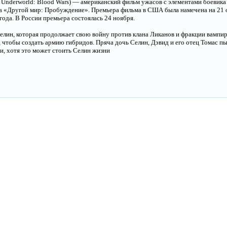
. Underworld: Blood Wars) — американский фильм ужасов с элементами боевик
«Другой мир: Пробуждение». Премьера фильма в США была намечена на 21 ок
года. В России премьера состоялась 24 ноября.
елин, которая продолжает свою войну против клана Ликанов и фракции вампи
, чтобы создать армию гибридов. Пряча дочь Селин, Дэвид и его отец Томас 
и, хотя это может стоить Селин жизни