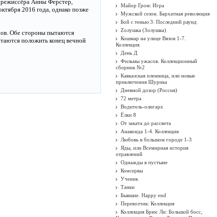
а режиссёра Анны Ферстер,
Майор Гром: Игра
тября 2016 года, однако позже
Мужской сезон. Бархатная революция
Бой с тенью 3: Последний раунд
Zолушка (Золушка)
ров. Обе стороны пытаются
Кошмар на улице Вязов 1-7.
пытаются положить конец вечной
Коллекция
День Д
Фильмы ужасов. Коллекционный
сборник №2
Кавказская пленница, или новые
приключения Шурика
Дневной дозор (Россия)
72 метра
Водитель-олигарх
Ёлки 8
От заката до рассвета
Анаконда 1-4. Коллекция
Любовь в большом городе 1-3
Яды, или Всемирная история
отравлений
Однажды в пустыне
Консервы
Ученик
Танки
Бывшие. Happy end
Перевозчик: Коллекция
Коллекция Брюс Ли: Большой босс,