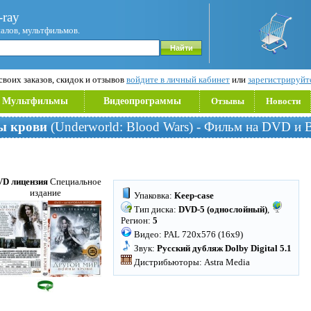
ray
иалов, мультфильмов.
воих заказов, скидок и отзывов
войдите в личный кабинет
или
зарегистрируйт
Мультфильмы
Видеопрограммы
Отзывы
Новости
ы крови
(Underworld: Blood Wars) - Фильм на DVD и B
D лицензия
Специальное
издание
Упаковка:
Keep-case
Тип диска:
DVD-5 (однослойный)
,
Регион:
5
Видео: PAL 720x576 (16x9)
Звук:
Русский дубляж Dolby Digital 5.1
Дистрибьюторы: Astra Media