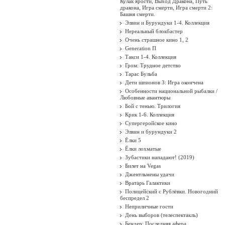
Кулак ярости, Выход Дракона, Путь
дракона, Игра смерти, Игра смерти 2:
Башня смерти.
Элвин и Бурундуки 1-4. Коллекция
Нереальный блокбастер
Очень страшное кино 1, 2
Generation П
Такси 1-4. Коллекция
Гром: Трудное детство
Тарас Бульба
Дети шпионов 3: Игра окончена
Особенности национальной рыбалки /
Любовные авантюры
Бой с тенью. Трилогия
Крик 1-6. Коллекция
Супергеройское кино
Элвин и бурундуки 2
Ёлки 5
Ёлки лохматые
Зубастики нападают! (2019)
Билет на Vegas
Джентльмены удачи
Вратарь Галактики
Полицейский с Рублёвки. Новогодний
беспредел 2
Неприличные гости
День выборов (телеспектакль)
Бендер: Последняя афера