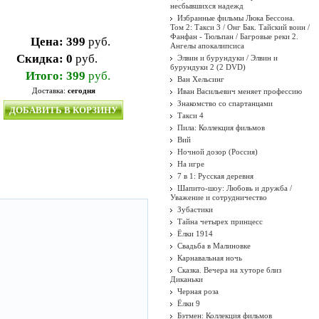
несбывшихся надежд
Избранные фильмы Люка Бессона.
Том 2: Такси 3 / Онг Бак. Тайский воин /
Фанфан - Тюльпан / Багровые реки 2.
Цена:
399
руб.
Ангелы апокалипсиса
Скидка:
0
руб.
Элвин и бурундуки / Элвин и
бурундуки 2 (2 DVD)
Итого:
399
руб.
Ван Хельсинг
Доставка:
сегодня
Иван Васильевич меняет профессию
Знакомство со спартанцами
ДОБАВИТЬ В КОРЗИНУ
Такси 4
Пила: Коллекция фильмов
Вий
Ночной дозор (Россия)
На игре
7 в 1: Русская деревня
Шапито-шоу: Любовь и дружба /
Уважение и сотрудничество
Зубастики
Тайна четырех принцесс
Ёлки 1914
Свадьба в Малиновке
Карнавальная ночь
Сказка. Вечера на хуторе близ
Диканьки
Черная роза
Ёлки 9
Бэтмен: Коллекция фильмов