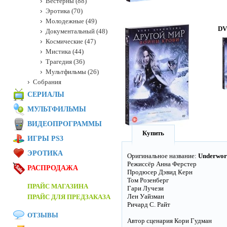
Вестерны (88)
Эротика (70)
Молодежные (49)
DV
Документальный (48)
Космические (47)
Мистика (44)
Трагедия (36)
Мультфильмы (26)
Собрания
СЕРИАЛЫ
МУЛЬТФИЛЬМЫ
ВИДЕОПРОГРАММЫ
Купить
ИГРЫ PS3
ЭРОТИКА
Оригинальное название:
Underwor
Режиссёр Анна Ферстер
РАСПРОДАЖА
Продюсер Дэвид Керн
Том Розенберг
ПРАЙС МАГАЗИНА
Гари Лучези
Лен Уайзман
ПРАЙС ДЛЯ ПРЕДЗАКАЗА
Ричард С. Райт
ОТЗЫВЫ
Автор сценария Кори Гудман