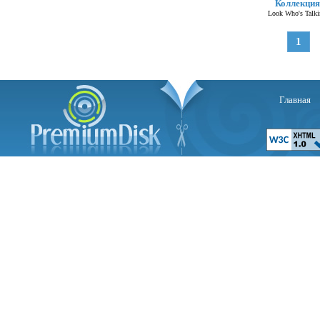
Коллекция
Look Who's Talki
1
Главная