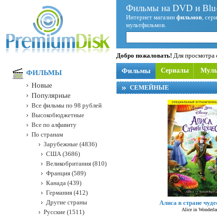
Фильмы на DVD и Blu-
Интернет магазин
фильмов
, сер
мультфильмов.
Добро пожаловать!
Для просмотра с
Фильмы
Сериалы
Мул
ФИЛЬМЫ
Новые
СЕМЕЙНЫЕ
Популярные
Все фильмы по 98 рублей
Высокобюджетные
Все по алфавиту
По странам
Зарубежные (4836)
США (3686)
Великобритания (810)
Франция (589)
Канада (439)
Германия (412)
Другие страны
Алиса в стране чуде
Alice in Wonderl
Русские (1511)