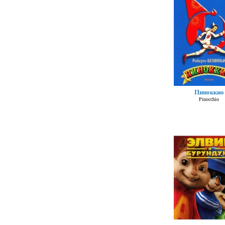
Пиноккио
Pinocchio