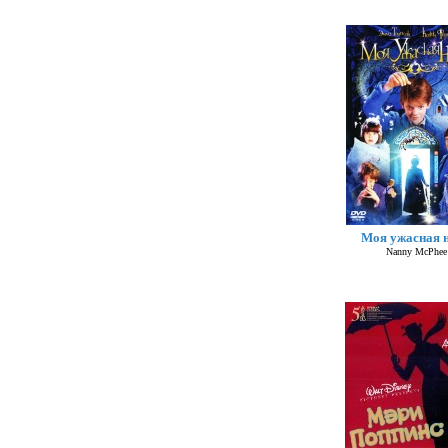
Моя ужасная 
Nanny McPhee