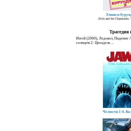
Элвин и бурун
Alvin and the Chipmunks: 
Трагедия 
Изгой (2000)
,
Ледокол
,
Падение 
солнцем 2: Цитадель
...
Челюсти 1-4. Ко