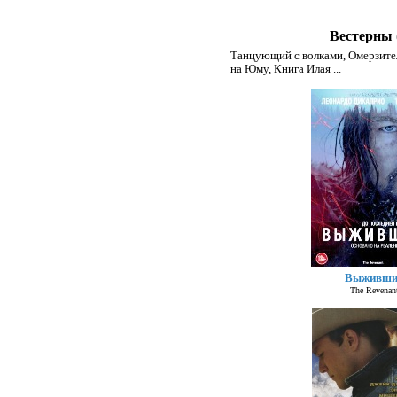
Вестерны 
Танцующий с волками
,
Омерзите
на Юму
,
Книга Илая
...
Выживши
The Revenan