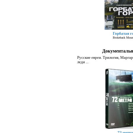
Горбатая г
Brokeback Moun
Документальн
Русские евреи. Трилогия
,
Маргар
леди
...
72 метра