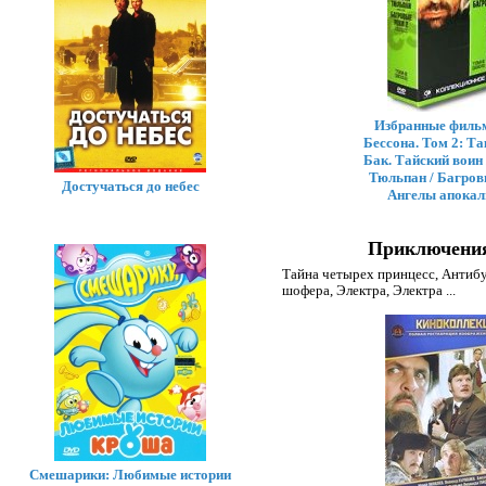
Избранные филь
Бессона. Том 2: Та
Бак. Тайский воин 
Тюльпан / Багровы
Достучаться до небес
Ангелы апокал
Приключения
Тайна четырех принцесс
,
Антибу
шофера
,
Электра
,
Электра
...
Смешарики: Любимые истории