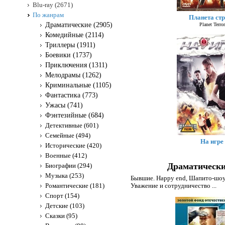
Blu-ray (2671)
По жанрам
Планета ст
Драматические (2905)
Planet Terror
Комедийные (2114)
Триллеры (1911)
Боевики (1737)
Приключения (1311)
Мелодрамы (1262)
Криминальные (1105)
Фантастика (773)
Ужасы (741)
Фэнтезийные (684)
Детективные (601)
Семейные (494)
На игре
Исторические (420)
Военные (412)
Драматически
Биографии (294)
Музыка (253)
Бывшие. Happy end
,
Шапито-шоу:
Романтические (181)
Уважение и сотрудничество
...
Спорт (154)
Детские (103)
Сказки (95)