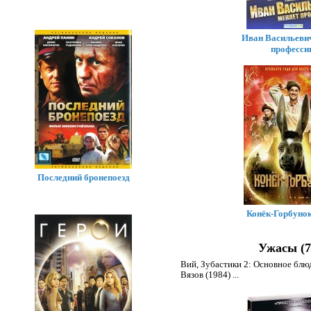
Иван Васильеви
професси
Последний бронепоезд
Конёк-Горбунок
Ужасы (7
Вий
,
Зубастики 2: Основное блю
Вязов (1984)
...