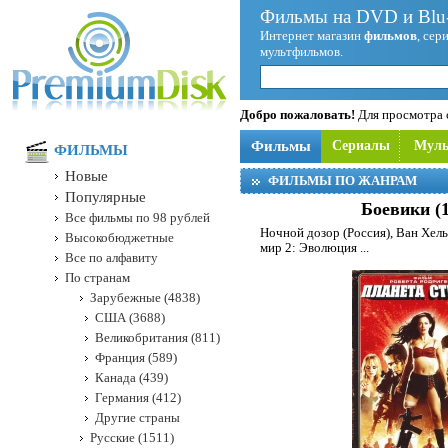
Фильмы на DVD и Blu-
Интернет магазин
фильмов
, сер
мультфильмов.
Добро пожаловать!
Для просмотра с
Фильмы
Сериалы
Мул
ФИЛЬМЫ
Новые
ФИЛЬМЫ ПО ЖАНРАМ
Популярные
Боевики (
Все фильмы по 98 рублей
Ночной дозор (Россия)
,
Ван Хель
Высокобюджетные
мир 2: Эволюция
...
Все по алфавиту
По странам
Зарубежные (4838)
США (3688)
Великобритания (811)
Франция (589)
Канада (439)
Германия (412)
Другие страны
Русские (1511)