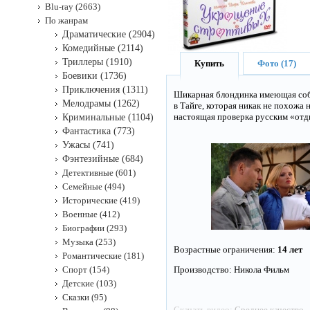
Blu-ray (2663)
По жанрам
Драматические (2904)
Комедийные (2114)
Триллеры (1910)
Купить
Фото (17)
Боевики (1736)
Приключения (1311)
Шикарная блондинка имеющая соба
Мелодрамы (1262)
в Тайге, которая никак не похожа
настоящая проверка русским «отды
Криминальные (1104)
Фантастика (773)
Ужасы (741)
Фэнтезийные (684)
Детективные (601)
Семейные (494)
Исторические (419)
Военные (412)
Биографии (293)
Музыка (253)
Возрастные ограничения:
14 лет
Романтические (181)
Спорт (154)
Производство: Никола Фильм
Детские (103)
Сказки (95)
Скачать видео:
Среднее качество
-