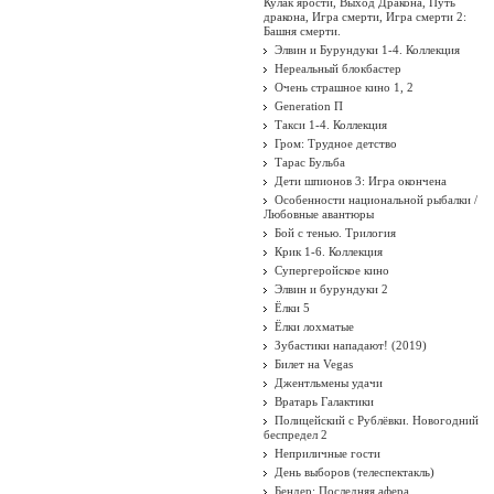
Кулак ярости, Выход Дракона, Путь
дракона, Игра смерти, Игра смерти 2:
Башня смерти.
Элвин и Бурундуки 1-4. Коллекция
Нереальный блокбастер
Очень страшное кино 1, 2
Generation П
Такси 1-4. Коллекция
Гром: Трудное детство
Тарас Бульба
Дети шпионов 3: Игра окончена
Особенности национальной рыбалки /
Любовные авантюры
Бой с тенью. Трилогия
Крик 1-6. Коллекция
Супергеройское кино
Элвин и бурундуки 2
Ёлки 5
Ёлки лохматые
Зубастики нападают! (2019)
Билет на Vegas
Джентльмены удачи
Вратарь Галактики
Полицейский с Рублёвки. Новогодний
беспредел 2
Неприличные гости
День выборов (телеспектакль)
Бендер: Последняя афера