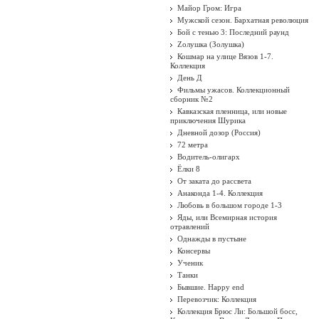
Майор Гром: Игра
Мужской сезон. Бархатная революция
Бой с тенью 3: Последний раунд
Zолушка (Золушка)
Кошмар на улице Вязов 1-7.
Коллекция
День Д
Фильмы ужасов. Коллекционный
сборник №2
Кавказская пленница, или новые
приключения Шурика
Дневной дозор (Россия)
72 метра
Водитель-олигарх
Ёлки 8
От заката до рассвета
Анаконда 1-4. Коллекция
Любовь в большом городе 1-3
Яды, или Всемирная история
отравлений
Однажды в пустыне
Консервы
Ученик
Танки
Бывшие. Happy end
Перевозчик: Коллекция
Коллекция Брюс Ли: Большой босс,