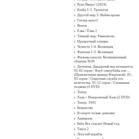
Руки Вверх! (2024)
Блэйд 1-3. Трилогия
Другой мир 5: Войны крови
Гитлер капут!
Веном
Ёлки / Ёлки 2
Тёмный мир: Равновесие
Призрачный гонщик
Челюсти 1-4. Коллекция
Фантазм 1-5. Коллекция
Фильмы ужасов. Коллекционный
сборник №30
Детектив: Двадцатый век начинается.
01-02 серии / Клуб самоубийц или …
(Приключения принца Флоризеля). 01-
03 серии / Секретная служба его
величества. 01-12 серии / Сломанная
подкова (4 DVD)
Топор
Халк + Невероятный Халк (2 DVD)
Топор. 1945
Бешенство
В спорте только девушки
Адмиралъ
Баба Яга спасает Новый год
Такси 2
Летучий корабль