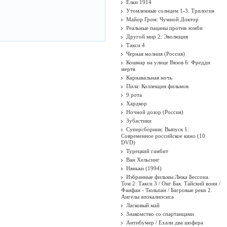
Ёлки 1914
Утомленные солнцем 1-3. Трилогия
Майор Гром: Чумной Доктор
Реальные пацаны против зомби
Другой мир 2: Эволюция
Такси 4
Черная молния (Россия)
Кошмар на улице Вязов 6: Фредди
мертв
Карнавальная ночь
Пила: Коллекция фильмов
9 рота
Хардкор
Ночной дозор (Россия)
Зубастики
Суперсборник: Выпуск 1:
Современное российское кино (10
DVD)
Турецкий гамбит
Ван Хельсинг
Няньки (1994)
Избранные фильмы Люка Бессона.
Том 2: Такси 3 / Онг Бак. Тайский воин /
Фанфан - Тюльпан / Багровые реки 2.
Ангелы апокалипсиса
Ласковый май
Знакомство со спартанцами
Антибумер / Ехали два шофера