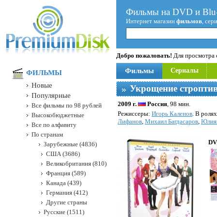
Фильмы на DVD и Blu-
Интернет магазин
фильмов
, сер
Добро пожаловать!
Для просмотра с
Фильмы
Сериалы
ФИЛЬМЫ
Новые
Укрощение стропти
Популярные
2009 г.
Россия
, 98 мин.
Все фильмы по 98 рублей
Режисcеры:
Игорь Каленов
. В роля
Высокобюджетные
Лифанов
,
Михаил Багдасаров
,
Юлия
Все по алфавиту
По странам
DV
Зарубежные (4836)
США (3686)
Великобритания (810)
Франция (589)
Канада (439)
Германия (412)
Другие страны
Русские (1511)