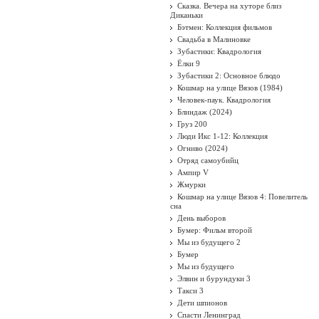
Сказка. Вечера на хуторе близ
Диканьки
Бэтмен: Коллекция фильмов
Свадьба в Малиновке
Зубастики: Квадрология
Ёлки 9
Зубастики 2: Основное блюдо
Кошмар на улице Вязов (1984)
Человек-паук. Квадрология
Блиндаж (2024)
Груз 200
Люди Икс 1-12: Коллекция
Огниво (2024)
Отряд самоубийц
Ампир V
Жмурки
Кошмар на улице Вязов 4: Повелитель
сна
День выборов
Бумер: Фильм второй
Мы из будущего 2
Бумер
Мы из будущего
Элвин и бурундуки 3
Такси 3
Дети шпионов
Спасти Ленинград