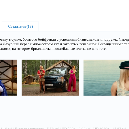
Создатели (13)
чку в сумке, богатого бойфренда с успешным бизнесменом и подружкой модел
 на Лазурный берег с множеством яхт и закрытых вечеринок. Выращенным в т
хом», на котором бриллианты и коктейльные платья не в почете.
 4.19 мб |
Высокое качество
- 5.58 мб |
HD 720p
- 8.92 мб |
HD 1080p
- 15.87 мб