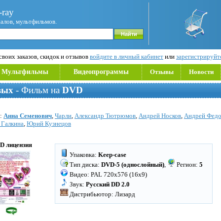
ray
иалов, мультфильмов.
воих заказов, скидок и отзывов
войдите в личный кабинет
или
зарегистрируйт
Мультфильмы
Видеопрограммы
Отзывы
Новости
вых
- Фильм на
DVD
х:
Анна Семенович
,
Чарли
,
Александр Тютрюмов
,
Андрей Носков
,
Андрей Фед
 Галкина
,
Юрий Кузнецов
D лицензия
Упаковка:
Keep-case
Тип диска:
DVD-5 (однослойный)
,
Регион:
5
Видео: PAL 720x576 (16x9)
Звук:
Русский DD 2.0
Дистрибьютор: Лизард