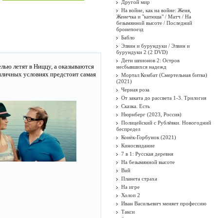
Другой мир
На войне, как на войне: Женя,
Женечка и "катюша" / Матч / На
безымянной высоте / Последний
бронепоезд
Бабло
Элвин и бурундуки / Элвин и
бурундуки 2 (2 DVD)
Дети шпионов 2: Остров
ью летят в Ниццу, а оказываются
несбывшихся надежд
епличных условиях предстоит самая
Мортал Комбат (Смертельная битва)
(2021)
Черная роза
От заката до рассвета 1-3. Трилогия
Сказка. Есть
Нюрнберг (2023, Россия)
Полицейский с Рублёвки. Новогодний
беспредел
Конёк-Горбунок (2021)
Киносвидание
7 в 1: Русская деревня
На безымянной высоте
Вий
Планета страха
На игре
Холоп 2
Иван Васильевич меняет профессию
Такси