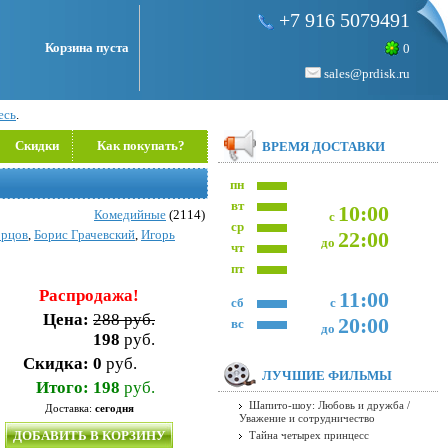
+7 916 5079491
Корзина пуста
0
sales@prdisk.ru
есь
.
Скидки
Как покупать?
ВРЕМЯ ДОСТАВКИ
пн
вт
10:00
Комедийные
(2114)
с
ср
орцов
,
Борис Грачевский
,
Игорь
22:00
до
чт
пт
Распродажа!
11:00
сб
с
Цена:
288 руб.
20:00
вс
до
198
руб.
Скидка:
0
руб.
ЛУЧШИЕ ФИЛЬМЫ
Итого:
198
руб.
Шапито-шоу: Любовь и дружба /
Доставка:
сегодня
Уважение и сотрудничество
ДОБАВИТЬ В КОРЗИНУ
Тайна четырех принцесс