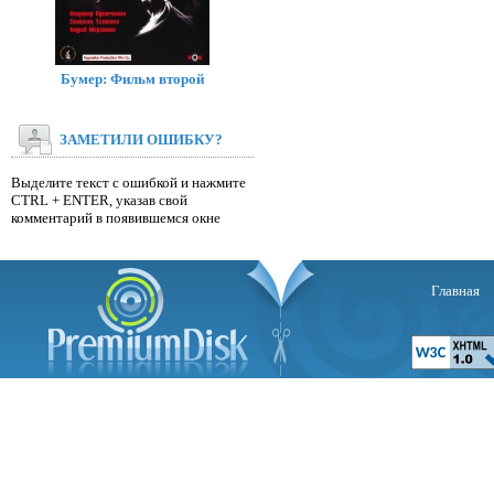
Бумер: Фильм второй
ЗАМЕТИЛИ ОШИБКУ?
Выделите текст с ошибкой и нажмите
CTRL + ENTER, указав свой
комментарий в появившемся окне
Главная