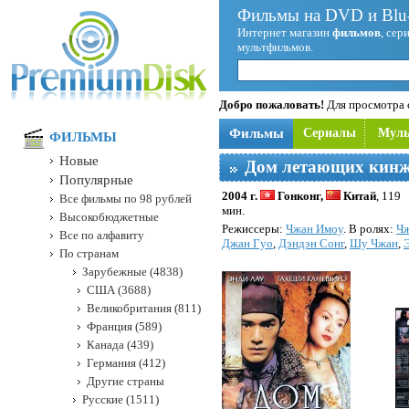
Фильмы на DVD и Blu-
Интернет магазин
фильмов
, сер
мультфильмов.
Добро пожаловать!
Для просмотра с
Фильмы
Сериалы
Мул
ФИЛЬМЫ
Новые
Дом летающих кин
Популярные
2004 г.
Гонконг,
Китай
, 119
Все фильмы по 98 рублей
мин.
Высокобюджетные
Режисcеры:
Чжан Имоу
. В ролях:
Чж
Все по алфавиту
Джан Гуо
,
Дэндэн Сонг
,
Шу Чжан
,
По странам
Зарубежные (4838)
США (3688)
Великобритания (811)
Франция (589)
Канада (439)
Германия (412)
Другие страны
Русские (1511)