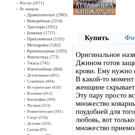
Blu-ray (2671)
По жанрам
Драматические (2905)
Комедийные (2114)
Триллеры (1911)
Боевики (1737)
Купить
Фот
Приключения (1311)
Мелодрамы (1262)
Криминальные (1105)
Оригинальное наз
Фантастика (773)
Джином готов защ
Ужасы (741)
Фэнтезийные (684)
крови. Ему нужно 
Детективные (601)
В какой-то момент
Семейные (494)
женщине скрываетс
Исторические (420)
Военные (412)
Эту пару просто в
Биографии (294)
множество коварны
Музыка (253)
поудобней для того
Романтические (181)
Спорт (154)
любовь, вот только
Детские (103)
множество приемов
Сказки (95)