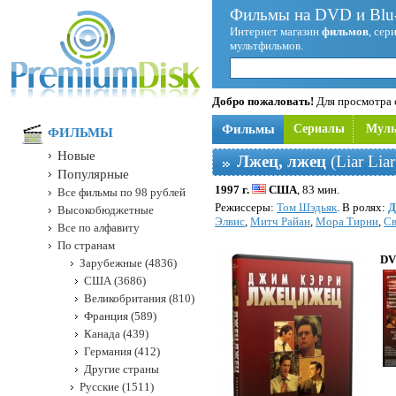
Фильмы на DVD и Blu-
Интернет магазин
фильмов
, сер
мультфильмов.
Добро пожаловать!
Для просмотра с
Фильмы
Сериалы
Мул
ФИЛЬМЫ
Новые
Лжец, лжец
(Liar Lia
Популярные
1997 г.
США
, 83 мин.
Все фильмы по 98 рублей
Режисcеры:
Том Шэдьяк
. В ролях:
Д
Высокобюджетные
Элвис
,
Митч Райан
,
Мора Тирни
,
Св
Все по алфавиту
По странам
DV
Зарубежные (4836)
США (3686)
Великобритания (810)
Франция (589)
Канада (439)
Германия (412)
Другие страны
Русские (1511)