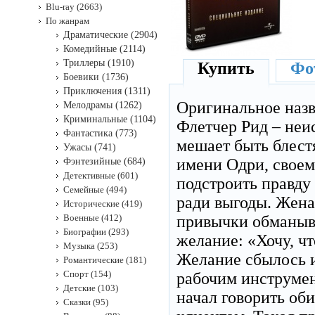
Blu-ray (2663)
По жанрам
Драматические (2904)
Комедийные (2114)
Триллеры (1910)
Купить
Фот
Боевики (1736)
Приключения (1311)
Оригинальное наз
Мелодрамы (1262)
Криминальные (1104)
Флетчер Рид – неи
Фантастика (773)
мешает быть блест
Ужасы (741)
имени Одри, своем
Фэнтезийные (684)
Детективные (601)
подстроить правду
Семейные (494)
ради выгоды. Жена
Исторические (419)
Военные (412)
привычки обманыва
Биографии (293)
желание: «Хочу, чт
Музыка (253)
Желание сбылось и
Романтические (181)
Спорт (154)
рабочим инструмент
Детские (103)
начал говорить об
Сказки (95)