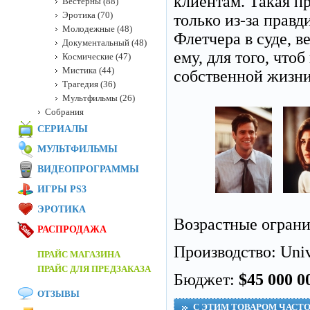
клиентам. Такая п
Вестерны (88)
Эротика (70)
только из-за прав
Молодежные (48)
Флетчера в суде, ве
Документальный (48)
ему, для того, что
Космические (47)
Мистика (44)
собственной жизни
Трагедия (36)
Мультфильмы (26)
Собрания
СЕРИАЛЫ
МУЛЬТФИЛЬМЫ
ВИДЕОПРОГРАММЫ
ИГРЫ PS3
ЭРОТИКА
Возрастные огран
РАСПРОДАЖА
Производство: Unive
ПРАЙС МАГАЗИНА
ПРАЙС ДЛЯ ПРЕДЗАКАЗА
Бюджет:
$45 000 0
ОТЗЫВЫ
С ЭТИМ ТОВАРОМ ЧАСТ