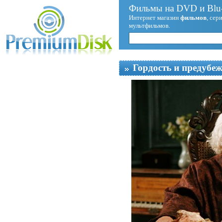
Фильмы на DVD и Blu-
Интернет магазин
фильмов
, сер
мультфильмов.
Гордость и предубе