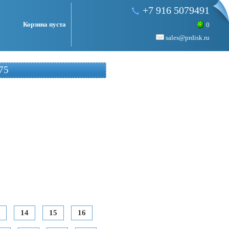
+7 916 5079491
Корзина пуста
0
sales@prdisk.ru
75
14
15
16