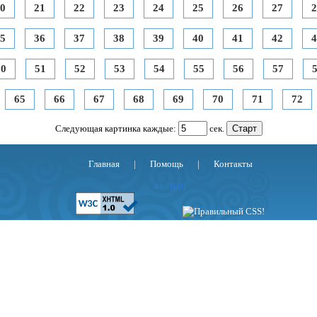
0
21
22
23
24
25
26
27
2
5
36
37
38
39
40
41
42
4
50
51
52
53
54
55
56
57
65
66
67
68
69
70
71
72
Следующая картинка каждые:
сек.
Главная
|
Помощь
|
Контакты
41 : 0.01