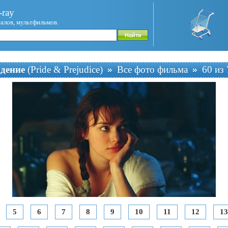
ray
иалов, мультфильмов.
ждение
(Pride & Prejudice)
Все фото фильма
60 из 
5
6
7
8
9
10
11
12
13