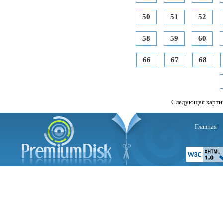
50
51
52
58
59
60
66
67
68
Следующая карти
Главная