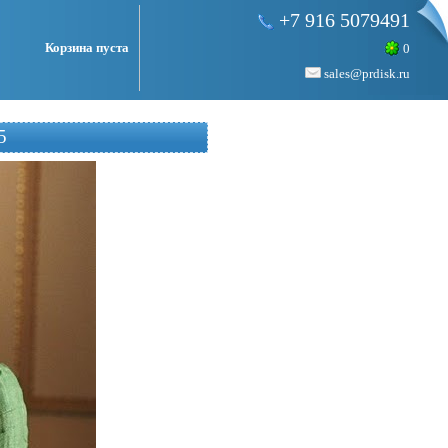
+7 916 5079491
Корзина пуста
0
sales@prdisk.ru
5