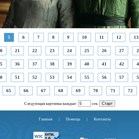
5
6
7
8
9
10
11
12
13
0
21
22
23
24
25
26
27
2
5
36
37
38
39
40
41
42
4
0
51
52
53
54
55
56
57
5
65
66
67
68
69
70
71
72
Следующая картинка каждые:
сек.
Главная
|
Помощь
|
Контакты
41 : 0.03