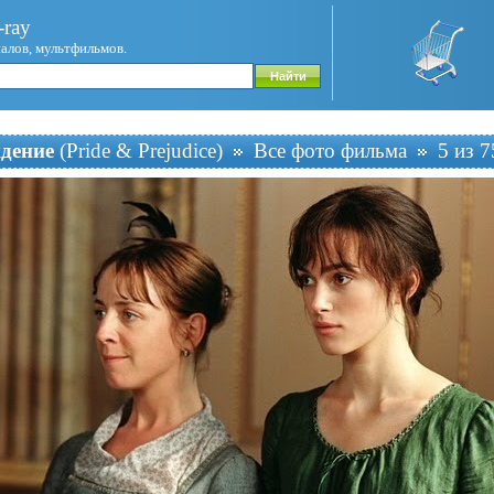
ray
иалов, мультфильмов.
ждение
(Pride & Prejudice)
Все фото фильма
5 из 7