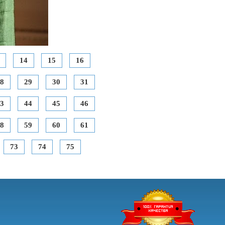
14
15
16
8
29
30
31
3
44
45
46
8
59
60
61
73
74
75