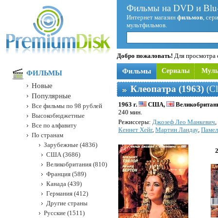
Фильмы на DVD и Blu-
Интернет магазин
фильмов
, сер
мультфильмов.
Добро пожаловать!
Для просмотра с
Фильмы
Сериалы
Мул
ФИЛЬМЫ
Новые
Клеопатра (1963)
(Cl
Популярные
1963 г.
США,
Великобритан
Все фильмы по 98 рублей
240 мин.
Высокобюджетные
Режисcеры:
Джозеф Лео Манкевич
,
Все по алфавиту
Кеннет Хейг
,
Мартин Ландау
,
Памел
По странам
Зарубежные (4836)
США (3686)
Великобритания (810)
Франция (589)
Канада (439)
Германия (412)
Другие страны
Русские (1511)