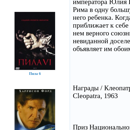
императора Юлия Ц
Рима в одну больш
него ребенка. Ког
приближает к себе
нем верного союзн
невиданной доселе
объявляет им обои
Пила 6
Награды / Клеопат
Cleopatra, 1963
Приз Национальног