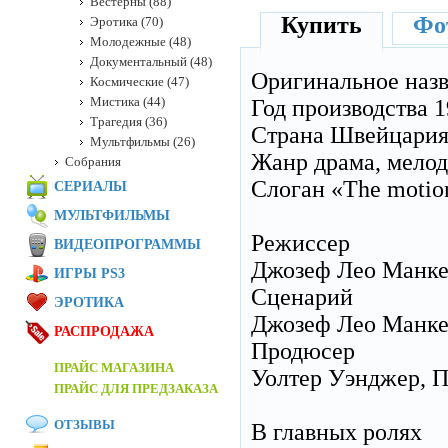
Вестерны (88)
Купить
Фот
Эротика (70)
Молодежные (48)
Документальный (48)
Оригинальное наз
Космические (47)
Мистика (44)
Год производства 
Трагедия (36)
Страна Швейцария
Мультфильмы (26)
Жанр драма, мелод
Собрания
Слоган «The motion 
СЕРИАЛЫ
МУЛЬТФИЛЬМЫ
Режиссер
ВИДЕОПРОГРАММЫ
Джозеф Лео Манк
ИГРЫ PS3
Сценарий
ЭРОТИКА
Джозеф Лео Манкев
РАСПРОДАЖА
Продюсер
ПРАЙС МАГАЗИНА
Уолтер Уэнджер, П
ПРАЙС ДЛЯ ПРЕДЗАКАЗА
ОТЗЫВЫ
В главных ролях