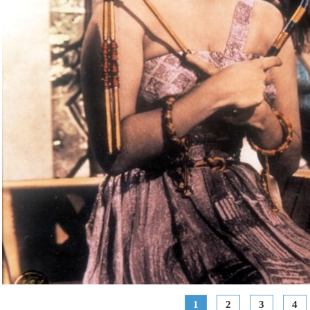
1
2
3
4