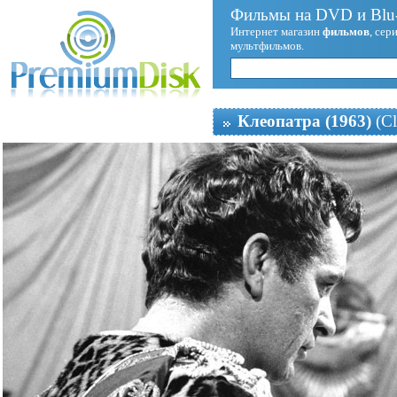
Фильмы на DVD и Blu-
Интернет магазин
фильмов
, сер
мультфильмов.
Клеопатра (1963)
(Cl