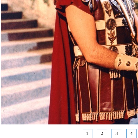
1
2
3
4