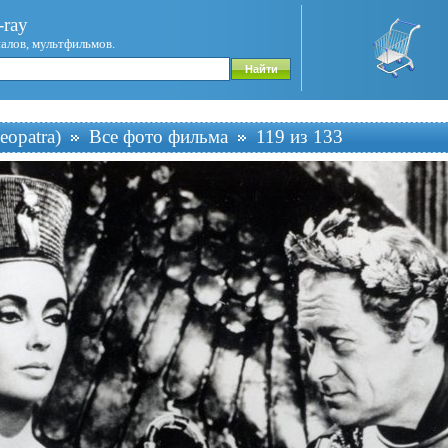
ray
иалов, мультфильмов.
eopatra)
Все фото фильма
119 из 133