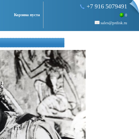
+7 916 5079491
Корзина пуста
0
sales@prdisk.ru