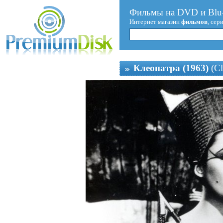
Фильмы на DVD и Blu-
Интернет магазин
фильмов
, сер
Клеопатра (1963)
(Cl