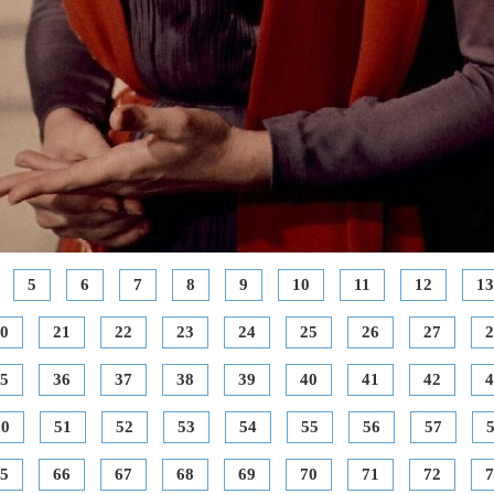
5
6
7
8
9
10
11
12
13
0
21
22
23
24
25
26
27
2
5
36
37
38
39
40
41
42
4
50
51
52
53
54
55
56
57
5
66
67
68
69
70
71
72
7