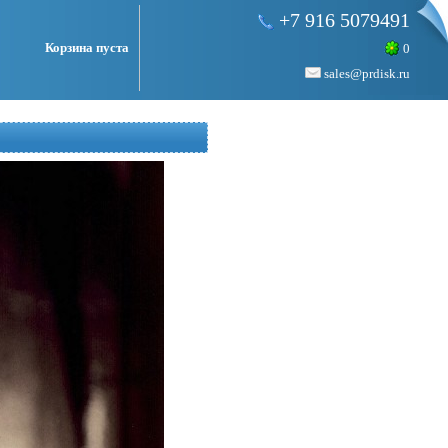
+7 916 5079491
Корзина пуста
0
sales@prdisk.ru