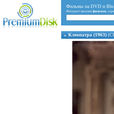
Фильмы на DVD и Blu-
Интернет магазин
фильмов
, сер
Клеопатра (1963)
(Cl