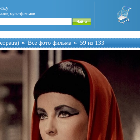
ray
иалов, мультфильмов.
eopatra)
Все фото фильма
59 из 133