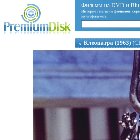
Фильмы на DVD и Blu-
Интернет магазин
фильмов
, сер
мультфильмов.
Клеопатра (1963)
(Cl