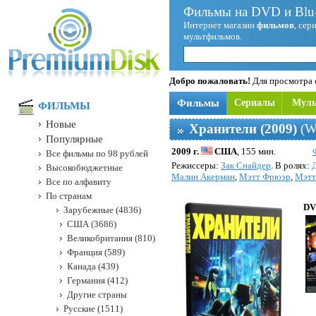
Фильмы на DVD и Blu-
Интернет магазин
фильмов
, сер
мультфильмов.
Добро пожаловать!
Для просмотра с
Фильмы
Сериалы
Мул
ФИЛЬМЫ
Новые
Хранители (2009)
(W
Популярные
2009 г.
США
, 155 мин.
Все фильмы по 98 рублей
Режисcеры:
Зак Снайдер
. В ролях:
Высокобюджетные
Малин Акерман
,
Мэтт Фрюэр
,
Мэтт
Все по алфавиту
По странам
DV
Зарубежные (4836)
США (3686)
Великобритания (810)
Франция (589)
Канада (439)
Германия (412)
Другие страны
Русские (1511)