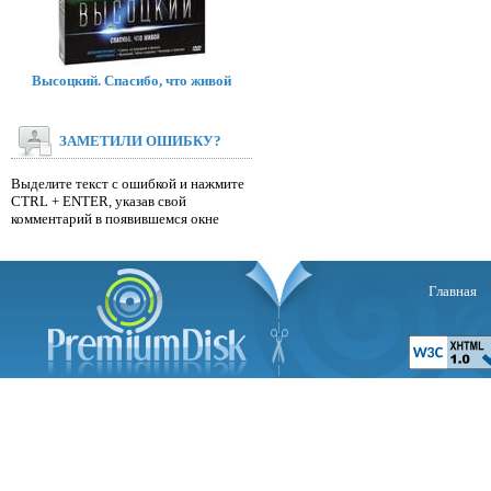
Высоцкий. Спасибо, что живой
ЗАМЕТИЛИ ОШИБКУ?
Выделите текст с ошибкой и нажмите
CTRL + ENTER, указав свой
комментарий в появившемся окне
Главная