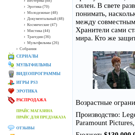
Вестерны (88)
силен. В свете ра
Эротика (70)
понимать, наскольк
Молодежные (48)
Документальный (48)
между совместным
Космические (47)
Хранители сами с
Мистика (44)
мира. Кто же защи
Трагедия (36)
Мультфильмы (26)
Собрания
СЕРИАЛЫ
МУЛЬТФИЛЬМЫ
ВИДЕОПРОГРАММЫ
ИГРЫ PS3
ЭРОТИКА
РАСПРОДАЖА
Возрастные огран
ПРАЙС МАГАЗИНА
Производство: Legen
ПРАЙС ДЛЯ ПРЕДЗАКАЗА
Paramount Pictures
ОТЗЫВЫ
Бюджет:
$130 000 