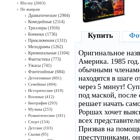
Blu-ray (2663)
По жанрам
Драматические (2904)
Комедийные (2114)
Триллеры (1910)
Купить
Фот
Боевики (1736)
Приключения (1311)
Мелодрамы (1262)
Оригинальное наз
Криминальные (1104)
Фантастика (773)
Америка. 1985 год
Ужасы (741)
обычными членами 
Фэнтезийные (684)
находятся в шаге о
Детективные (601)
Семейные (494)
через 5 минут! Су
Исторические (419)
под маской, после
Военные (412)
решает начать само
Биографии (293)
Музыка (253)
Роршах хочет выяс
Романтические (181)
всех представител
Спорт (154)
Призвав на помощь
Детские (103)
Сказки (95)
преступниками, он 