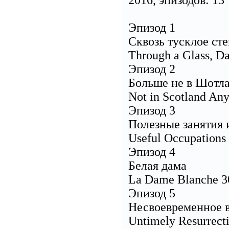
2016, эпизодов: 13
Эпизод 1
Сквозь тусклое ст
Through a Glass, D
Эпизод 2
Больше не в Шотл
Not in Scotland An
Эпизод 3
Полезные занятия
Useful Occupations
Эпизод 4
Белая дама
La Dame Blanche 3
Эпизод 5
Несвоевременное 
Untimely Resurrect