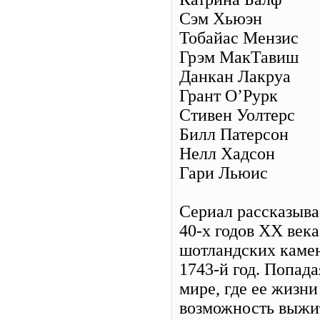
Сэм Хьюэн
Тобайас Мензис
Грэм МакТавиш
Данкан Лакруа
Грант О’Рурк
Стивен Уолтерс
Билл Патерсон
Нелл Хадсон
Гари Льюис
Сериал рассказыва
40-х годов XX века
шотландских камен
1743-й год. Попада
мире, где ее жизн
возможность выжить