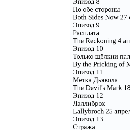
Эпизод 8
По обе стороны
Both Sides Now 27 
Эпизод 9
Расплата
The Reckoning 4 а
Эпизод 10
Только щёлкни па
By the Pricking of
Эпизод 11
Метка Дьявола
The Devil's Mark 1
Эпизод 12
Лаллиброх
Lallybroch 25 апре
Эпизод 13
Стража