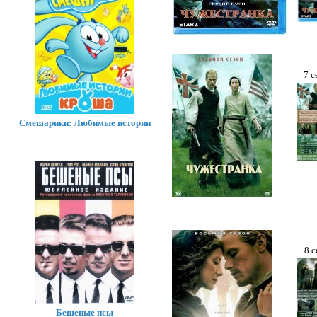
7 с
Смешарики: Любимые истории
8 с
Бешеные псы