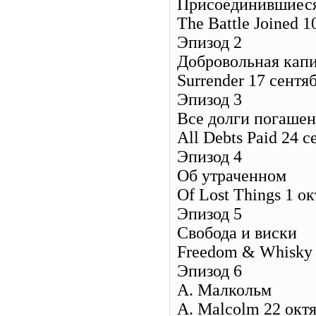
Присоединившиеся
The Battle Joined 
Эпизод 2
Добровольная кап
Surrender 17 сентя
Эпизод 3
Все долги погаше
All Debts Paid 24 
Эпизод 4
Об утраченном
Of Lost Things 1 о
Эпизод 5
Свобода и виски
Freedom & Whisky 
Эпизод 6
А. Малкольм
A. Malcolm 22 окт