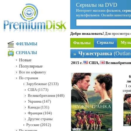
Сериалы на DVD
Интернет магазин фильмов,
сери
мультфильмов. Онлайн кинотеатр
Добро пожаловать!
Для просмотра с
Фильмы
Сериалы
Мул
ФИЛЬМЫ
Чужестранка
(Outlan
СЕРИАЛЫ
Новые
2015 г.
США,
Великобритан
Популярные
Все по алфавиту
По странам
ли
Зарубежные (2133)
1 с
США (1173)
сери
Великобритания (448)
Украина (147)
Канада (131)
Франция (104)
Другие страны
Русские (2012)
По жанрам