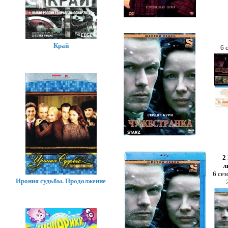
Край
6 
2
л
6 сез
Ирония судьбы. Продолжение