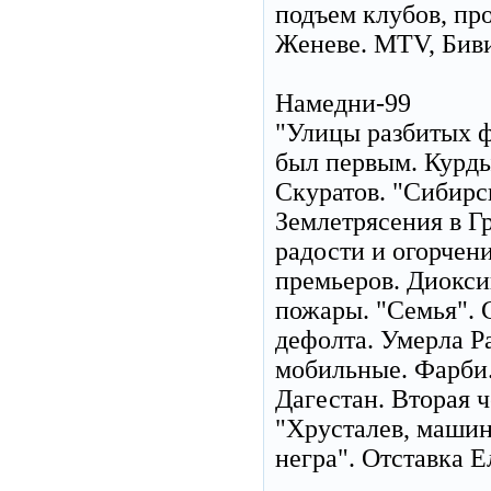
подъем клубов, пр
Женеве. MTV, Биви
Намедни-99
"Улицы разбитых ф
был первым. Курды
Скуратов. "Сибир
Землетрясения в Г
радости и огорчен
премьеров. Диокси
пожары. "Семья". 
дефолта. Умерла Р
мобильные. Фарби.
Дагестан. Вторая ч
"Хрусталев, машин
негра". Отставка Е