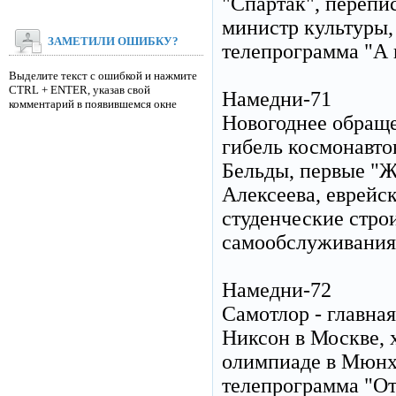
"Спартак", перепис
министр культуры,
ЗАМЕТИЛИ ОШИБКУ?
телепрограмма "А 
Выделите текст с ошибкой и нажмите
CTRL + ENTER, указав свой
Намедни-71
комментарий в появившемся окне
Новогоднее обраще
гибель космонавто
Бельды, первые "Ж
Алексеева, еврейск
студенческие стро
самообслуживания
Намедни-72
Самотлор - главная
Никсон в Москве, 
олимпиаде в Мюнхе
телепрограмма "От