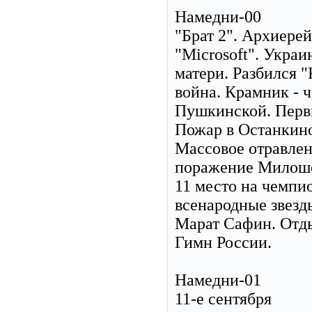
Намедни-00
"Брат 2". Архиерей
"Microsoft". Украи
матери. Разбился 
война. Крамник - 
Пушкинской. Первы
Пожар в Останкино
Массовое отравлен
поражение Милошев
11 место на чемпи
всенародные звезд
Марат Сафин. Отды
Гимн России.
Намедни-01
11-е сентября