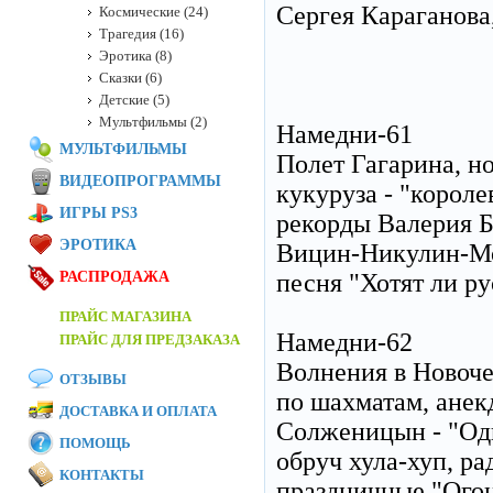
Сергея Караганова
Космические (24)
Трагедия (16)
Эротика (8)
Сказки (6)
Детские (5)
Мультфильмы (2)
Намедни-61
МУЛЬТФИЛЬМЫ
Полет Гагарина, н
ВИДЕОПРОГРАММЫ
кукуруза - "корол
ИГРЫ PS3
рекорды Валерия Б
ЭРОТИКА
Вицин-Никулин-Мор
РАСПРОДАЖА
песня "Хотят ли р
ПРАЙС МАГАЗИНА
Намедни-62
ПРАЙС ДЛЯ ПРЕДЗАКАЗА
Волнения в Новоче
ОТЗЫВЫ
по шахматам, анек
ДОСТАВКА И ОПЛАТА
Солженицын - "Оди
ПОМОЩЬ
обруч хула-хуп, р
КОНТАКТЫ
праздничные "Огон