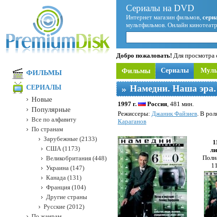
Сериалы на DVD
Интернет магазин фильмов,
сери
мультфильмов. Онлайн кинотеатр
Добро пожаловать!
Для просмотра с
Фильмы
Сериалы
Мул
ФИЛЬМЫ
Намедни. Наша эра.
СЕРИАЛЫ
Новые
1997 г.
Россия
, 481 мин.
Популярные
Режисcеры:
Джаник Файзиев
. В рол
Все по алфавиту
Караганов
По странам
Зарубежные (2133)
1
США (1173)
ли
Полна
Великобритания (448)
11
Украина (147)
Канада (131)
Франция (104)
Другие страны
Русские (2012)
По жанрам