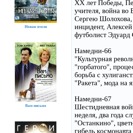
XX лет Победы, Пе
учителя, война во
Сергею Шолохова,
инцидент, Алексей
Новая земля
футболист Эдуард 
Намедни-66
"Культурная револ
"горбатого", проце
борьба с хулиганст
"Ракета", мода на
Намедни-67
Шестидневная войн
Вам письмо
неделя, два года с
"Останкино", цвет
гибель космонавта