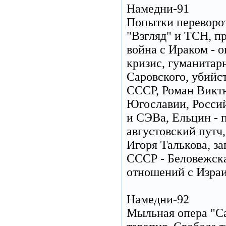
Намедни-91
Попытки переворот
"Взгляд" и ТСН, п
война с Ираком - 
кризис, гуманитар
Саровского, убийс
СССР, Роман Виктю
Югославии, Россий
и СЭВа, Ельцин - 
августовский путч
Игоря Талькова, з
СССР - Беловежск
отношений с Изра
Намедни-92
Мыльная опера "Са