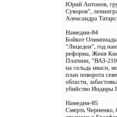
Юрий Антонов, гру
Суворов", ленингр
Александра Татарс
Намедни-84
Бойкот Олимпиады
"Лицедеи", год на
реформа, Женя Кис
Платини, "ВАЗ-210
на сельдь иваси, 
план поворота сев
области, забастов
убийство Индиры 
Намедни-85
Смерть Черненко, 