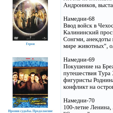
Андроников, выст
Намедни-68
Ввод войск в Чехос
Калининский просп
Сонгми, анекдоты 
Герои
мире животных", о
Намедни-69
Покушение на Бреж
путешествия Тура 
фигуристы Роднин
конфликт на остро
Намедни-70
100-летие Ленина,
Ирония судьбы. Продолжение