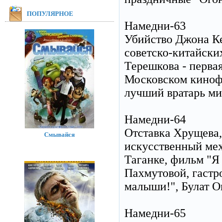
ПОПУЛЯРНОЕ
Намедни-63
Убийство Джона К
советско-китайски
Терешкова - перва
Московском кинофе
лучший вратарь ми
Намедни-64
Отставка Хрущева,
Смывайся
искусственный мех
Таганке, фильм "Я
Пахмутовой, гастр
малыши!", Булат О
Намедни-65