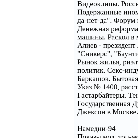
Видеоклипы. Росси
Подержанные инома
да-нет-да". Форум 
Денежная реформа
машины. Раскол в 
Алиев - президент
"Сникерс", "Баунт
Рынок жилья, риэл
политик. Секс-инд
Баркашов. Бытовая
Указ № 1400, расст
Гастарбайтеры. Тен
Государственная Д
Джексон в Москве
Намедни-94
Показы мод, топ-м