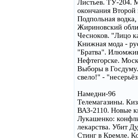
Листьев. ТУ-204. 
окончания Второй 
Подпольная водка,
Жириновский облив
Чесноков. "Лицо к
Книжная мода - ру
"Братва". Илюмжин
Нефтегорске. Моск
Выборы в Госдуму.
свело!" - "несерьё
Намедни-96
Телемагазины. Киз
ВАЗ-2110. Новые к
Лукашенко: конфли
лекарства. Убит Д
Стинг в Кремле. К