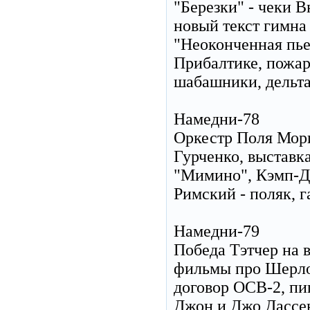
"Березки" - чеки 
новый текст гимна
"Неоконченная пье
Прибалтике, пожар
шабашники, дельт
Намедни-78
Оркестр Поля Мори
Гурченко, выставк
"Мимино", Кэмп-Дэ
Римский - поляк, 
Намедни-79
Победа Тэтчер на 
фильмы про Шерлок
договор ОСВ-2, пи
Джон и Джо Дассен