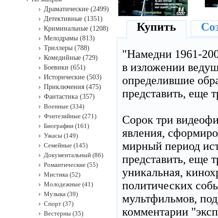
Драматические (2499)
Детективные (1351)
Купить
Соз
Криминальные (1208)
Мелодрамы (813)
Триллеры (788)
"Намедни 1961-200
Комедийные (729)
в изложении ведущ
Боевики (651)
Исторические (503)
определившие обра
Приключения (475)
представить, еще т
Фантастика (357)
Военные (334)
Фэнтезийные (271)
Сорок три видеофи
Биографии (161)
явления, сформиро
Ужасы (149)
мирный период ист
Семейные (145)
Документальный (86)
представить, еще т
Романтические (55)
уникальная, кинох
Мистика (52)
политических собы
Молодежные (41)
Музыка (39)
мультфильмов, под
Спорт (37)
комментарии "эксп
Вестерны (35)