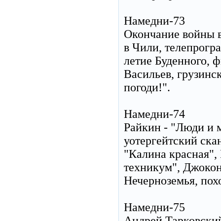
Намедни-73
Окончание войны в
в Чили, телепрогра
летие Буденного, 
Васильев, грузинс
погоди!".
Намедни-74
Райкин - "Люди и 
уотергейтский ск
"Калина красная",
техникум", Джокон
Нечерноземья, пох
Намедни-75
Андрей Тарковский 