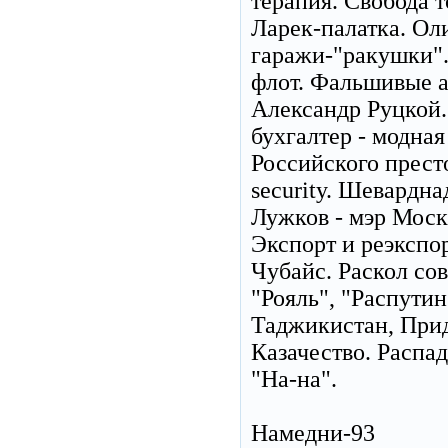
терапия. Свобода 
Ларек-палатка. Ол
гаражи-"ракушки".
флот. Фальшивые а
Александр Руцкой.
бухгалтер - модна
Российского прест
security. Шевардна
Лужков - мэр Моск
Экспорт и реэкспо
Чубайс. Раскол сов
"Рояль", "Распути
Таджикистан, Прид
Казачество. Распа
"На-на".
Намедни-93