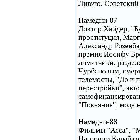
Ливию, Советский
Намедни-87
Доктор Хайдер, "Б
проституция, Марг
Александр Розенба
премия Иосифу Бро
лимитчики, раздел
Чурбановым, смерт
телемосты, "До и 
перестройки", авт
самофинансировани
"Покаяние", мода н
Намедни-88
Фильмы "Асса", "М
Нагорном Карабахе