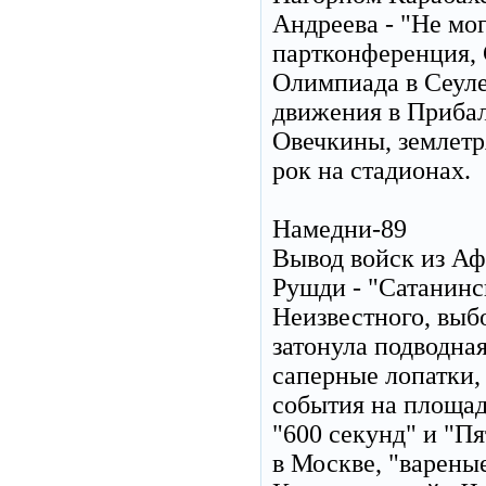
Андреева - "Не мо
партконференция, 
Олимпиада в Сеуле
движения в Прибал
Овечкины, землетр
рок на стадионах.
Намедни-89
Вывод войск из Аф
Рушди - "Сатанинс
Неизвестного, выб
затонула подводна
саперные лопатки,
события на площад
"600 секунд" и "П
в Москве, "варены