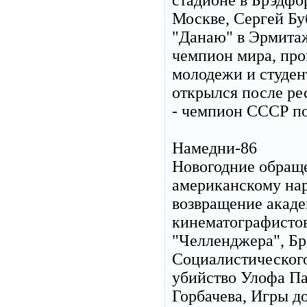
стадионе в Брэдфо
Москве, Сергей Буб
"Данаю" в Эрмитаж
чемпион мира, про
молодежи и студен
открылся после ре
- чемпион СССР по
Намедни-86
Новогодние обраще
американскому нар
возвращение акаде
кинематографистов
"Челленджера", Бр
Социалистического
убийство Улофа Па
Горбачева, Игры д