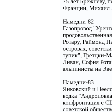
75 лет Брежневу, п
Франции, Михаил 
Намедни-82
Газопровод "Уренг
продовольственная
Ротару, Раймонд П
островах, советск
тупик", Гретцки-М
Ливан, София Рота
альпинисты на Эве
Намедни-83
Янковский и Неело
водка "Андроповка"
конфронтация с СШ
советской обществ