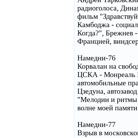
радиоголоса, Динам
фильм "Здравствуйт
Камбоджа - социал
Когда?", Брежнев 
Францией, виндсер
Намедни-76
Корвалан на свобод
ЦСКА - Монреаль 
автомобильные пра
Цзедуна, автозаво
"Мелодии и ритмы 
волне моей памяти
Намедни-77
Взрыв в московско