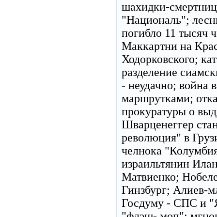
шахидки-смертницы
"Националь"; лесн
погибло 11 тысяч 
Маккартни на Крас
Ходорковского; ка
разделение сиамск
- неудачно; война 
маршрутками; отка
прокуратуры о выда
Шварценеггер стан
революция" в Груз
челнока "Колумбия"
израильтянин Илан
Матвиенко; Нобел
Гинзбург; Алиев-мл
Госдуму - СПС и "Я
"флэш- моп": мгно