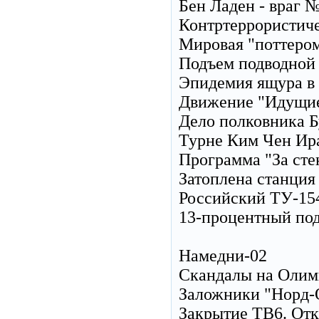
Бен Ладен - враг 
Контртеррористиче
Мировая "поттеро
Подъем подводной 
Эпидемия ящура в
Движение "Идущие
Дело полковника Б
Турне Ким Чен Ир
Программа "За сте
Затоплена станция
Российский ТУ-154
13-процентный по
Намедни-02
Скандалы на Олим
Заложники "Норд-
Закрытие ТВ6. От