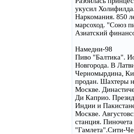
Разбилась принцес
укусил Холифилда.
Наркомания. 850 л
марсоход. "Союз п
Азиатский финансо
Намедни-98
Пиво "Балтика". И
Новгорода. В Латв
Черномырдина, Кир
продан. Шахтеры н
Москве. Династиче
Ди Каприо. Презид
Индии и Пакистане.
Москве. Августов
станция. Пиночета
"Гамлета".Сити-Че