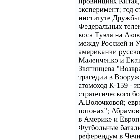
провинциях Китая,
эксперимент; год 
институте Дружбы 
Федеральных телек
коса Туэла на Азо
между Россией и У
американки русско
Маленченко и Ека
Звягинцева "Возвр
трагедии в Вооруж
атомоход К-159 - и
стратегического б
А.Волочковой; евр
погонах"; Абрамов
в Америке и Европ
Футбольные батали
референдум в Чечне