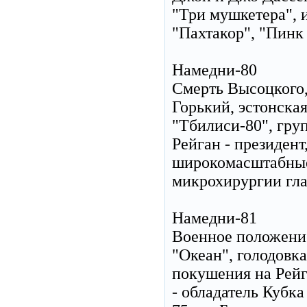
"Три мушкетера", 
"Пахтакор", "Пинк 
Намедни-80
Смерть Высоцкого,
Горький, эстонская
"Тбилиси-80", гру
Рейган - президен
широкомасштабные 
микрохирургии гла
Намедни-81
Военное положение
"Океан", голодовка
покушения на Рейг
- обладатель Кубк