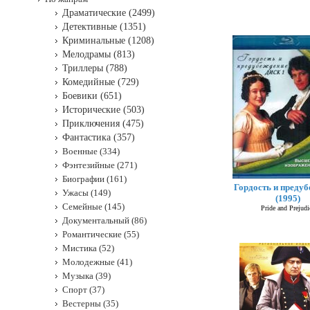
Драматические (2499)
Детективные (1351)
Криминальные (1208)
Мелодрамы (813)
Триллеры (788)
Комедийные (729)
Боевики (651)
Исторические (503)
Приключения (475)
Фантастика (357)
Военные (334)
Фэнтезийные (271)
Биографии (161)
Гордость и преду
Ужасы (149)
(1995)
Семейные (145)
Pride and Prejudi
Документальный (86)
Романтические (55)
Мистика (52)
Молодежные (41)
Музыка (39)
Спорт (37)
Вестерны (35)