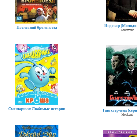
Индевор (Молодо
Последний бронепоезд
Endeavour
Смешарики: Любимые истории
Гангстерленд (сери
MobLand