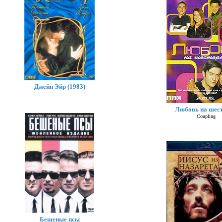
Джейн Эйр (1983)
Любовь на шес
Coupling
Бешеные псы