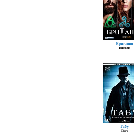
Британия
Britannia
Табу
Taboo