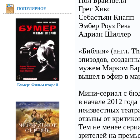
Пол Брайтвелл
Грег Хикс
ПОПУЛЯРНОЕ
Себастьян Кнапп
Эмбер Роуз Рева
Адриан Шиллер
«Библия» (англ. T
эпизодов, созданн
мужем Марком Барн
вышел в эфир в мар
Бумер: Фильм второй
Мини-сериал с бюд
в начале 2012 года
неизвестных театр
отзывы от критиков
Тем не менее сери
зрителей на премь