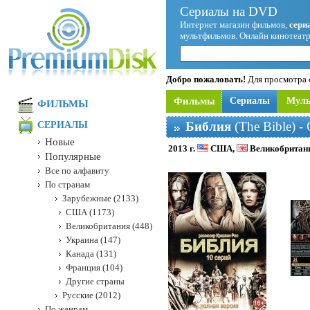
Сериалы на DVD
Интернет магазин фильмов,
сери
мультфильмов. Онлайн кинотеатр
Добро пожаловать!
Для просмотра с
Фильмы
Сериалы
Мул
ФИЛЬМЫ
Библия
(The Bible) -
СЕРИАЛЫ
Новые
2013 г.
США,
Великобритан
Популярные
Все по алфавиту
По странам
Зарубежные (2133)
США (1173)
Великобритания (448)
Украина (147)
Канада (131)
Франция (104)
Другие страны
Русские (2012)
По жанрам