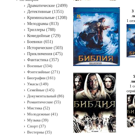
Драматические (2499)
3
Детективные (1351)
л
Криминальные (1208)
1 се
Мелодрамы (813)
Триллеры (788)
Комедийные (729)
Боевики (651)
Исторические (503)
Приключения (475)
Фантастика (357)
Военные (334)
Фэнтезийные (271)
Биографии (161)
ли
Ужасы (149)
1 с
Семейные (145)
сери
Документальный (86)
Романтические (55)
Мистика (52)
Молодежные (41)
Музыка (39)
Спорт (37)
Вестерны (35)