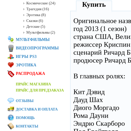
Купить
Космические (24)
Трагедия (16)
Эротика (8)
Оригинальное наз
Сказки (6)
Детские (5)
год 2013 (1 сезон)
Мультфильмы (2)
страна США, Вели
МУЛЬТФИЛЬМЫ
режиссер Криспин
ВИДЕОПРОГРАММЫ
сценарий Ричард Бе
ИГРЫ PS3
продюсер Ричард Б
ЭРОТИКА
РАСПРОДАЖА
В главных ролях:
ПРАЙС МАГАЗИНА
ПРАЙС ДЛЯ ПРЕДЗАКАЗА
Кит Дэвид
Дауд Шах
ОТЗЫВЫ
Диого Моргадо
ДОСТАВКА И ОПЛАТА
Рома Дауни
ПОМОЩЬ
Эндрю Скарборо
КОНТАКТЫ