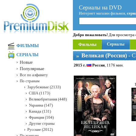
Сериалы на DVD
Интернет магазин фильмов,
сери
Добро пожаловать!
Для просмотра с
Фильмы
Сериалы
ФИЛЬМЫ
Великая (Россия)
- С
СЕРИАЛЫ
Новые
2015 г.
Россия
, 1176 мин.
Популярные
Все по алфавиту
По странам
Зарубежные (2133)
США (1173)
Великобритания (448)
Украина (147)
Канада (131)
Франция (104)
Другие страны
Русские (2012)
По жанрам