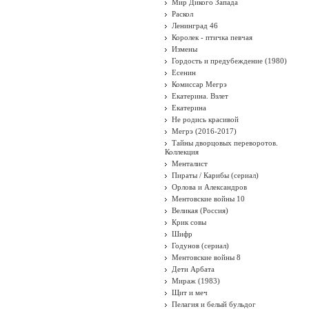
Мир Дикого Запада
Раскол
Ленинград 46
Королек - птичка певчая
Измены
Гордость и предубеждение (1980)
Есенин
Комиссар Мегрэ
Екатерина. Взлет
Екатерина
Не родись красивой
Мегрэ (2016-2017)
Тайны дворцовых переворотов.
Коллекция
Менталист
Пираты / Карибы (сериал)
Орлова и Александров
Ментовские войны 10
Великая (Россия)
Крик совы
Шифр
Годунов (сериал)
Ментовские войны 8
Дети Арбата
Мираж (1983)
Щит и меч
Пелагия и белый бульдог