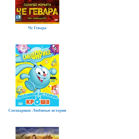
Че Гевара
Смешарики: Любимые истории