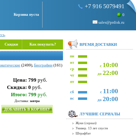
+7 916 5079491
Корзина пуста
0
sales@prdisk.ru
есь
.
Скидки
Как покупать?
ВРЕМЯ ДОСТАВКИ
пн
вт
10:00
аматические
(2499),
Биографии
(161)
с
ср
22:00
до
чт
Цена:
799
руб.
пт
Скидка:
0
руб.
11:00
сб
с
Итого:
799
руб.
20:00
вс
до
Доставка:
завтра
ДОБАВИТЬ В КОРЗИНУ
ЛУЧШИЕ СЕРИАЛЫ
Жуки (сериал)
Универ. 13 лет спустя
Штрафбат