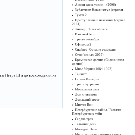
А зори здесь тихие... (2006)
Зубастики: Новый загул (сериал)
Туман 2
Преступление и наказание (сериал
2024)
Универ. Новая общага
В июне 41-го
Третье сентября
Офицеры 2
Снайпер: Оружие возмездия
Стая (сериал, 2009)
Кремниевая долина (Силиконовая
долина)
Мисс Марпл (1984-1992)
Танкист
ы Петра III и до восхождения на
Гибель Империи
Три полуграции
Московская сага
Дом с лилиями
Домашний арест
Мистер Бин
Петербургские тайны / Развязка
Петербургских тайн
Сердца трех
Татьянин день
Молодой Папа
Место встречи изменить нельзя