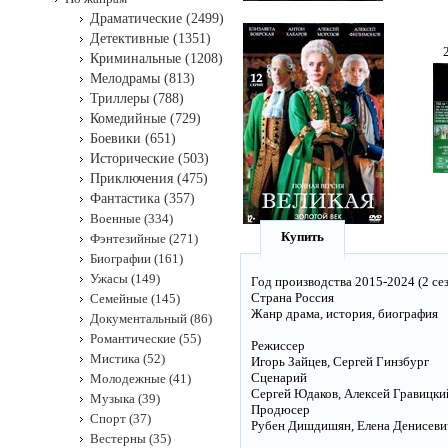
Драматические (2499)
Детективные (1351)
Криминальные (1208)
Мелодрамы (813)
Триллеры (788)
Комедийные (729)
Боевики (651)
Исторические (503)
Приключения (475)
Фантастика (357)
Военные (334)
Купить
Фэнтезийные (271)
Биографии (161)
Ужасы (149)
Год производства 2015-2024 (2 се
Страна Россия
Семейные (145)
Жанр драма, история, биография
Документальный (86)
Романтические (55)
Режиссер
Мистика (52)
Игорь Зайцев, Сергей Гинзбург
Сценарий
Молодежные (41)
Сергей Юдаков, Алексей Гравицкий,
Музыка (39)
Продюсер
Спорт (37)
Рубен Дишдишян, Елена Денисевич,
Вестерны (35)