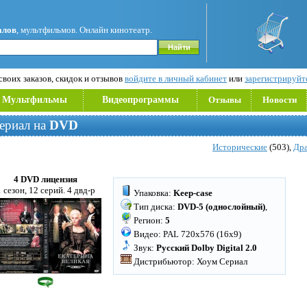
алов
, мультфильмов. Онлайн кинотеатр.
воих заказов, скидок и отзывов
войдите в личный кабинет
или
зарегистрируйт
Мультфильмы
Видеопрограммы
Отзывы
Новости
ериал на
DVD
Исторические
(503),
Др
4 DVD лицензия
1 сезон, 12 серий. 4 двд-р
Упаковка:
Keep-case
Тип диска:
DVD-5 (однослойный)
,
Регион:
5
Видео: PAL 720x576 (16x9)
Звук:
Русский Dolby Digital 2.0
Дистрибьютор: Хоум Сериал