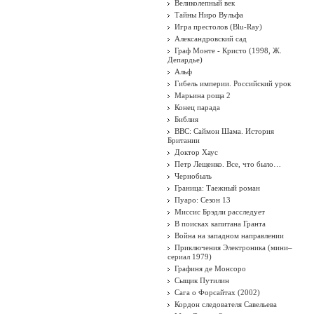
Великолепный век
Тайны Ниро Вульфа
Игра престолов (Blu-Ray)
Александровский сад
Граф Монте - Кристо (1998, Ж.
Депардье)
Альф
Гибель империи. Российский урок
Марьина роща 2
Конец парада
Библия
BBC: Саймон Шама. История
Британии
Доктор Хаус
Петр Лещенко. Все, что было…
Чернобыль
Граница: Таежный роман
Пуаро: Сезон 13
Миссис Брэдли расследует
В поисках капитана Гранта
Война на западном направлении
Приключения Электроника (мини–
сериал 1979)
Графиня де Монсоро
Сыщик Путилин
Сага о Форсайтах (2002)
Кордон следователя Савельева