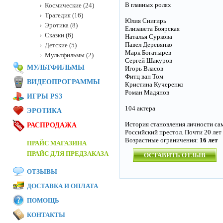
В главных ролях
Космические (24)
Трагедия (16)
Юлия Снигирь
Эротика (8)
Елизавета Боярская
Сказки (6)
Наталья Суркова
Павел Деревянко
Детские (5)
Марк Богатырев
Мультфильмы (2)
Сергей Шакуров
МУЛЬТФИЛЬМЫ
Игорь Власов
Фитц ван Том
ВИДЕОПРОГРАММЫ
Кристина Кучеренко
Роман Мадянов
ИГРЫ PS3
104 актера
ЭРОТИКА
История становления личности сам
РАСПРОДАЖА
Российский престол. Почти 20 лет 
Возрастные ограничения:
16 лет
ПРАЙС МАГАЗИНА
ПРАЙС ДЛЯ ПРЕДЗАКАЗА
ОСТАВИТЬ ОТЗЫВ
ОТЗЫВЫ
ДОСТАВКА И ОПЛАТА
ПОМОЩЬ
КОНТАКТЫ