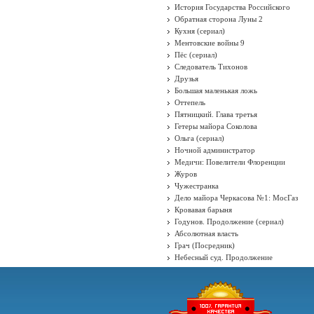
История Государства Российского
Обратная сторона Луны 2
Кухня (сериал)
Ментовские войны 9
Пёс (сериал)
Следователь Тихонов
Друзья
Большая маленькая ложь
Оттепель
Пятницкий. Глава третья
Гетеры майора Соколова
Ольга (сериал)
Ночной администратор
Медичи: Повелители Флоренции
Журов
Чужестранка
Дело майора Черкасова №1: МосГаз
Кровавая барыня
Годунов. Продолжение (сериал)
Абсолютная власть
Грач (Посредник)
Небесный суд. Продолжение