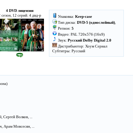
4 DVD лицензия
2 сезон, 12 серий. 4 двд-р
Упаковка:
Keep-case
Тип диска:
DVD-5 (однослойный)
,
Регион:
5
Видео: PAL 720x576 (16x9)
Звук:
Русский Dolby Digital 2.0
Дистрибьютор: Хоум Сериал
Субтитры: Русский
зона)
 Сергей Волков, ...
 Арам Мовсесян, ...