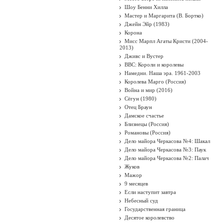
Шоу Бенни Хилла
Мастер и Маргарита (В. Бортко)
Джейн Эйр (1983)
Корона
Мисс Марпл Агаты Кристи (2004-
2013)
Дживс и Вустер
BBC: Короли и королевы
Намедни. Наша эра. 1961-2003
Королева Марго (Россия)
Война и мир (2016)
Сёгун (1980)
Отец Браун
Дамское счастье
Близнецы (Россия)
Романовы (Россия)
Дело майора Черкасова №4: Шакал
Дело майора Черкасова №3: Паук
Дело майора Черкасова №2: Палач
Жуков
Мажор
9 месяцев
Если наступит завтра
Небесный суд
Государственная граница
Десятое королевство