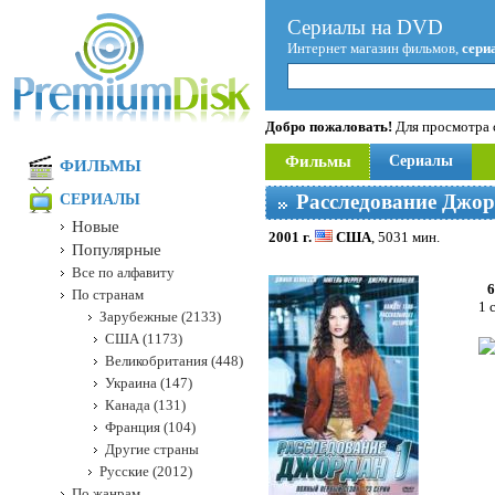
Сериалы на DVD
Интернет магазин фильмов,
сери
Добро пожаловать!
Для просмотра с
Фильмы
Сериалы
ФИЛЬМЫ
Расследование Джо
СЕРИАЛЫ
Новые
2001 г.
США
, 5031 мин.
Популярные
Все по алфавиту
6
По странам
1 
Зарубежные (2133)
США (1173)
Великобритания (448)
Украина (147)
Канада (131)
Франция (104)
Другие страны
Русские (2012)
По жанрам