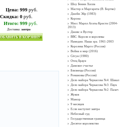
Шоу Бенни Хилла
Цена:
999
руб.
Мастер и Маргарита (В. Бортко)
Джейн Эйр (1983)
Скидка:
0
руб.
Корона
Итого:
999
руб.
Мисс Марпл Агаты Кристи (2004-
2013)
Доставка:
завтра
Дживс и Вустер
ОБАВИТЬ В КОРЗИНУ
BBC: Короли и королевы
Намедни. Наша эра. 1961-2003
Королева Марго (Россия)
Война и мир (2016)
Сёгун (1980)
Отец Браун
Дамское счастье
Близнецы (Россия)
Романовы (Россия)
Дело майора Черкасова №4: Шакал
Дело майора Черкасова №3: Паук
Дело майора Черкасова №2: Палач
Жуков
Мажор
9 месяцев
Если наступит завтра
Небесный суд
Государственная граница
Десятое королевство