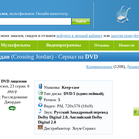
алов
, мультфильмов. Онлайн кинотеатр.
воих заказов, скидок и отзывов
войдите в личный кабинет
или
зарегистрируйт
Мультфильмы
Видеопрограммы
Отзывы
Новости
рдан
(Crossing Jordan) - Сериал на
DVD
Криминальные
(1208),
Драма
 DVD лицензия
сезон, 23 серии. 6
Упаковка:
Keep-case
двд-р
Тип диска:
DVD-5 (однослойный)
,
Регион:
5
Видео: PAL 720x576 (16x9)
Д
Звук:
Русский Закадровый перевод
Dolby Digital 2.0, Английский Dolby
Digital 2.0
Дистрибьютор: Хоум Сериал