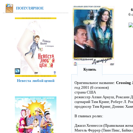
ПОПУЛЯРНОЕ
6
6 
Купить
Невеста любой ценой
Оригинальное название:
Crossing 
год 2001 (6 сезонов)
страна США
режиссер Аллан Аркуш, Роксанн 
сценарий Тим Кринг, Роберт Л. Ро
продюсер Тим Кринг, Дэннис Хам
В главных ролях:
Джилл Хеннесси (Правильная жена,
Мигель Феррер (Твин Пикс, Байки 