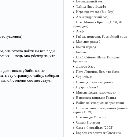
Великолепный век
Тайны Ниро Вульфа
Игра престолов (Blu-Ray)
Александровский сад
Граф Монте - Кристо (1998, Ж.
Депардье)
Альф
реступления)
Гибель империи. Российский урок
Марьина роща 2
Конец парада
 она готова пойти на все ради
Библия
вания — ведь она убеждена, что
BBC: Саймон Шама. История
Британии
Доктор Хаус
е дает покоя убийство, не
Петр Лещенко. Все, что было…
рыть эту страшную тайну, собирая
Чернобыль
в малой степени соответствует
Граница: Таежный роман
Пуаро: Сезон 13
Миссис Брэдли расследует
В поисках капитана Гранта
Война на западном направлении
Приключения Электроника (мини–
сериал 1979)
Графиня де Монсоро
Сыщик Путилин
Сага о Форсайтах (2002)
Кордон следователя Савельева