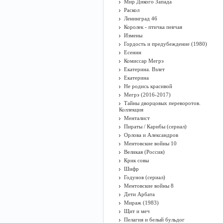
Мир Дикого Запада
Раскол
Ленинград 46
Королек - птичка певчая
Измены
Гордость и предубеждение (1980)
Есенин
Комиссар Мегрэ
Екатерина. Взлет
Екатерина
Не родись красивой
Мегрэ (2016-2017)
Тайны дворцовых переворотов.
Коллекция
Менталист
Пираты / Карибы (сериал)
Орлова и Александров
Ментовские войны 10
Великая (Россия)
Крик совы
Шифр
Годунов (сериал)
Ментовские войны 8
Дети Арбата
Мираж (1983)
Щит и меч
Пелагия и белый бульдог