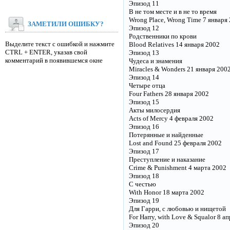
Эпизод 11
В не том месте и в не то время
Wrong Place, Wrong Time 7 января
ЗАМЕТИЛИ ОШИБКУ?
Эпизод 12
Родственники по крови
Выделите текст с ошибкой и нажмите
Blood Relatives 14 января 2002
CTRL + ENTER, указав свой
Эпизод 13
комментарий в появившемся окне
Чудеса и знамения
Miracles & Wonders 21 января 200
Эпизод 14
Четыре отца
Four Fathers 28 января 2002
Эпизод 15
Акты милосердия
Acts of Mercy 4 февраля 2002
Эпизод 16
Потерянные и найденные
Lost and Found 25 февраля 2002
Эпизод 17
Преступление и наказание
Crime & Punishment 4 марта 2002
Эпизод 18
С честью
With Honor 18 марта 2002
Эпизод 19
Для Гарри, с любовью и нищетой
For Harry, with Love & Squalor 8 а
Эпизод 20