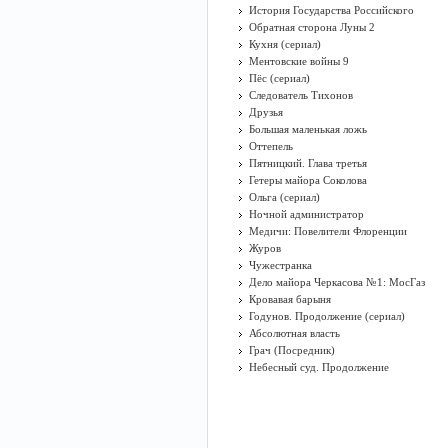
История Государства Российского
Обратная сторона Луны 2
Кухня (сериал)
Ментовские войны 9
Пёс (сериал)
Следователь Тихонов
Друзья
Большая маленькая ложь
Оттепель
Пятницкий. Глава третья
Гетеры майора Соколова
Ольга (сериал)
Ночной администратор
Медичи: Повелители Флоренции
Журов
Чужестранка
Дело майора Черкасова №1: МосГаз
Кровавая барыня
Годунов. Продолжение (сериал)
Абсолютная власть
Грач (Посредник)
Небесный суд. Продолжение