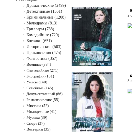
Драматические (2499)
6
Детективные (1351)
2 
Криминальные (1208)
Мелодрамы (813)
Триллеры (788)
Комедийные (729)
Боевики (651)
Исторические (503)
Приключения (475)
Фантастика (357)
Военные (334)
Фэнтезийные (271)
6
Биографии (161)
3 
Ужасы (149)
Семейные (145)
Документальный (86)
Романтические (55)
Мистика (52)
Молодежные (41)
Музыка (39)
Спорт (37)
Вестерны (35)