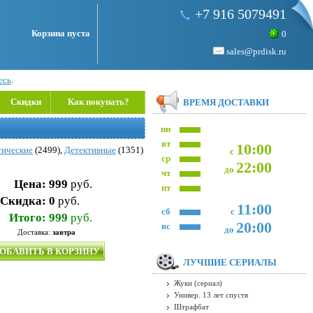
+7 916 5079491
Корзина пуста
0
sales@prdisk.ru
есь
.
Скидки
Как покупать?
ВРЕМЯ ДОСТАВКИ
пн
вт
10:00
тические
(2499),
Детективные
(1351)
с
ср
22:00
до
чт
Цена:
999
руб.
пт
Скидка:
0
руб.
11:00
сб
с
Итого:
999
руб.
20:00
вс
до
Доставка:
завтра
ОБАВИТЬ В КОРЗИНУ
ЛУЧШИЕ СЕРИАЛЫ
Жуки (сериал)
Универ. 13 лет спустя
Штрафбат