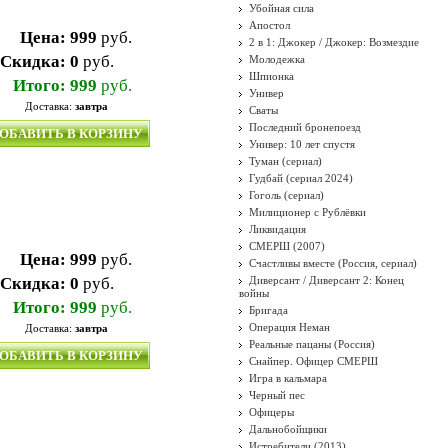
Убойная сила
Апостол
Цена:
999
руб.
2 в 1: Джокер / Джокер: Возмездие
Скидка:
0
руб.
Молодежка
Шпионка
Итого:
999
руб.
Универ
Доставка:
завтра
Сваты
Последний бронепоезд
ОБАВИТЬ В КОРЗИНУ
Универ: 10 лет спустя
Туман (сериал)
Гудбай (сериал 2024)
Гоголь (сериал)
Милиционер с Рублёвки
Ликвидация
СМЕРШ (2007)
Цена:
999
руб.
Счастливы вместе (Россия, сериал)
Скидка:
0
руб.
Диверсант / Диверсант 2: Конец
войны
Итого:
999
руб.
Бригада
Операция Неман
Доставка:
завтра
Реальные пацаны (Россия)
ОБАВИТЬ В КОРЗИНУ
Снайпер. Офицер СМЕРШ
Игра в кальмара
Черный пес
Офицеры
Дальнобойщики
Истребители (2013)