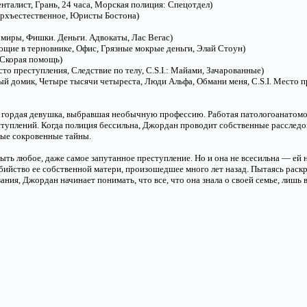
нталист, Грань, 24 часа, Морская полиция: Спецотдел)
ерхъестественное, Юристы Бостона)
миры, Фишки. Деньги. Адвокаты, Лас Вегас)
щие в терновнике, Офис, Грязные мокрые деньги, Элай Стоун)
 Скорая помощь)
сто преступления, Следствие по телу, C.S.I.: Майами, Зачарованные)
 домик, Четыре тысячи четыреста, Люди Альфа, Обмани меня, C.S.I. Место п
 гордая девушка, выбравшая необычную профессию. Работая патологоанатомом,
туплений. Когда полиция бессильна, Джордан проводит собственные расследо
мые сокровенные тайны.
ть любое, даже самое запутанное преступление. Но и она не всесильна — ей н
бийство ее собственной матери, произошедшее много лет назад. Пытаясь раск
ания, Джордан начинает понимать, что все, что она знала о своей семье, лишь 