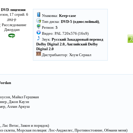
 DVD лицензия
сезон, 17 серий. 6
Упаковка:
Keep-case
двд-р
Тип диска:
DVD-5 (однослойный)
,
Регион:
5
Видео: PAL 720x576 (16x9)
Д
Звук:
Русский Закадровый перевод
Dolby Digital 2.0, Английский Dolby
Digital 2.0
Дистрибьютор: Хоум Сериал
Jordan
Доусон, Майкл Гершман
внер, Джон Кауэн
мер, Аллан Аркуш
 Лас Вегас, Закон и порядок)
из склепа, Морская полиция: Лос-Анджелес, Противостояние, Обмани меня)