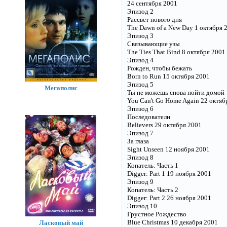
24 сентября 2001
Эпизод 2
Рассвет нового дня
The Dawn of a New Day 1 октября 
Эпизод 3
Связывающие узы
The Ties That Bind 8 октября 2001
Эпизод 4
Рожден, чтобы бежать
Born to Run 15 октября 2001
Эпизод 5
Мегаполис
Ты не можешь снова пойти домой
You Can't Go Home Again 22 октяб
Эпизод 6
Последователи
Believers 29 октября 2001
Эпизод 7
За глаза
Sight Unseen 12 ноября 2001
Эпизод 8
Копатель: Часть 1
Digger: Part 1 19 ноября 2001
Эпизод 9
Копатель: Часть 2
Digger: Part 2 26 ноября 2001
Эпизод 10
Грустное Рождество
Blue Christmas 10 декабря 2001
Ласковый май