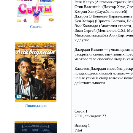
Рави Капур (Анатомия страсти, Ме
Стив Валентайн (Доктор Хаус, Св
Кэтрин Хан (Служба новостей)
Джерри О’Коннелл (Параллельные 
Кен Ховард (Юристы Бостона, Пою
Эми Колигадо (Анатомия страсти,
Сваты
Иван Сергей (Менталист, C.S.I. Ме
Махершалалхашбаз Али (Карточный
и другие
Джордан Кэвано — умная, яркая и
раскрытия самых запутанных прес
мертвое тело способно выдать са
Кажется, Джордан способна раскры
поддающееся никакой логике, — у
новые улики и свидетельские показ
действительности…
Ликвидация
Сезон 1
2001, эпизодов: 23
Эпизод 1
Pilot