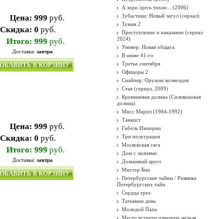
А зори здесь тихие... (2006)
Зубастики: Новый загул (сериал)
Цена:
999
руб.
Туман 2
Скидка:
0
руб.
Преступление и наказание (сериал
2024)
Итого:
999
руб.
Универ. Новая общага
Доставка:
завтра
В июне 41-го
Третье сентября
ОБАВИТЬ В КОРЗИНУ
Офицеры 2
Снайпер: Оружие возмездия
Стая (сериал, 2009)
Кремниевая долина (Силиконовая
долина)
Мисс Марпл (1984-1992)
Танкист
Цена:
999
руб.
Гибель Империи
Скидка:
0
руб.
Три полуграции
Московская сага
Итого:
999
руб.
Дом с лилиями
Доставка:
завтра
Домашний арест
Мистер Бин
ОБАВИТЬ В КОРЗИНУ
Петербургские тайны / Развязка
Петербургских тайн
Сердца трех
Татьянин день
Молодой Папа
Место встречи изменить нельзя