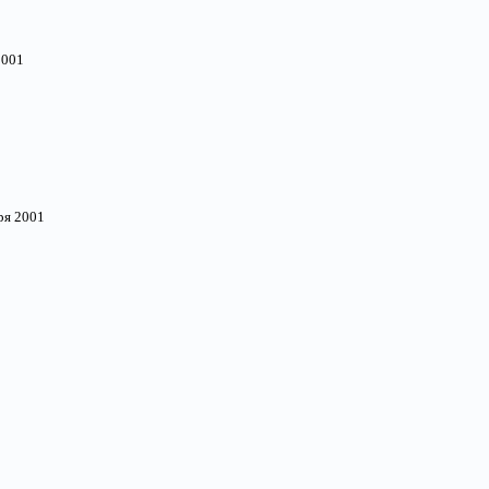
2001
ря 2001