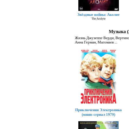
Звёздные войны: Аколит
The Acolyte
Музыка (
Жизнь Джузеппе Верди
,
Вертин
Анна Герман
,
Магомаев
...
Приключения Электроника
(мини–сериал 1979)