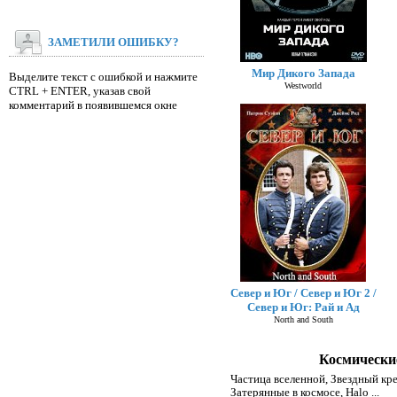
ЗАМЕТИЛИ ОШИБКУ?
Мир Дикого Запада
Выделите текст с ошибкой и нажмите
Westworld
CTRL + ENTER, указав свой
комментарий в появившемся окне
Север и Юг / Север и Юг 2 /
Север и Юг: Рай и Ад
North and South
Космические
Частица вселенной
,
Звездный кре
Затерянные в космосе
,
Halo
...