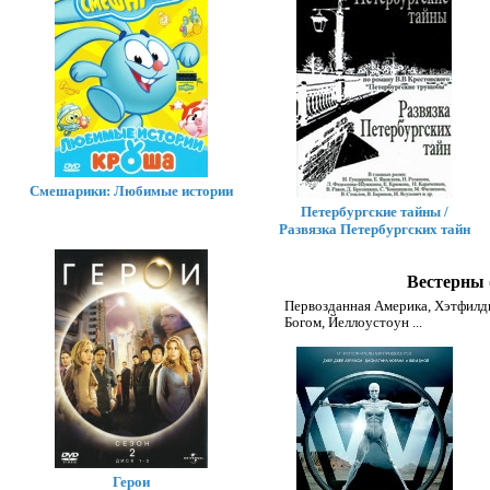
Смешарики: Любимые истории
Петербургские тайны /
Развязка Петербургских тайн
Вестерны 
Первозданная Америка
,
Хэтфилд
Богом
,
Йеллоустоун
...
Герои