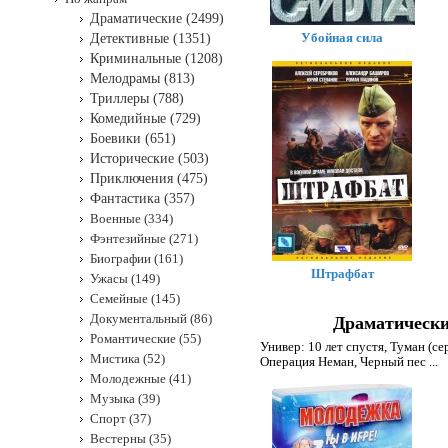
Драматические (2499)
Убойная сила
Детективные (1351)
Криминальные (1208)
Мелодрамы (813)
Триллеры (788)
Комедийные (729)
Боевики (651)
Исторические (503)
Приключения (475)
Фантастика (357)
Военные (334)
Фэнтезийные (271)
Биографии (161)
Штрафбат
Ужасы (149)
Семейные (145)
Документальный (86)
Драматически
Романтические (55)
Универ: 10 лет спустя
,
Туман (се
Мистика (52)
Операция Неман
,
Черный пес
...
Молодежные (41)
Музыка (39)
Спорт (37)
Вестерны (35)