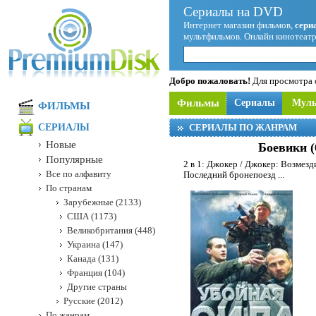
Сериалы на DVD
Интернет магазин фильмов,
сери
мультфильмов. Онлайн кинотеатр
Добро пожаловать!
Для просмотра с
Фильмы
Сериалы
Мул
ФИЛЬМЫ
СЕРИАЛЫ
СЕРИАЛЫ ПО ЖАНРАМ
Новые
Боевики (
Популярные
2 в 1: Джокер / Джокер: Возмезд
Все по алфавиту
Последний бронепоезд
...
По странам
Зарубежные (2133)
США (1173)
Великобритания (448)
Украина (147)
Канада (131)
Франция (104)
Другие страны
Русские (2012)
По жанрам