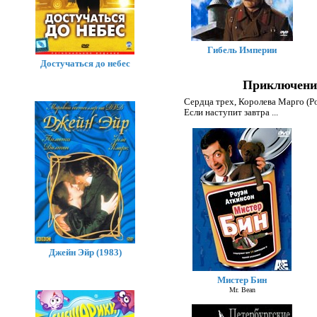
Гибель Империи
Достучаться до небес
Приключения
Сердца трех
,
Королева Марго (Р
Если наступит завтра
...
Джейн Эйр (1983)
Мистер Бин
Mr. Bean