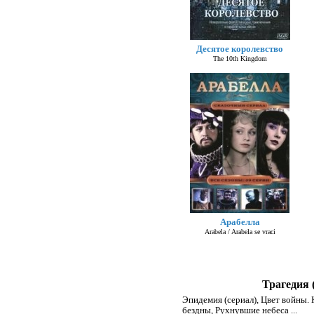
Десятое королевство
The 10th Kingdom
Арабелла
Arabela / Arabela se vraci
Трагедия 
Эпидемия (сериал)
,
Цвет войны. 
бездны
,
Рухнувшие небеса
...