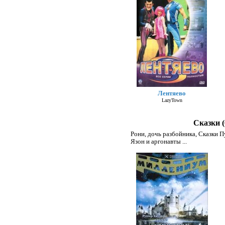
Лентяево
LazyTown
Сказки (
Рони, дочь разбойника
,
Сказки П
Язон и аргонавты
...