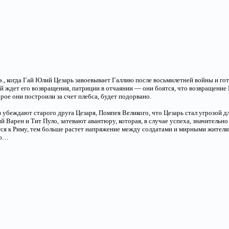
 э., когда Гай Юлий Цезарь завоевывает Галлию после восьмилетней войны и го
ой ждет его возвращения, патриции в отчаянии — они боятся, что возвращени
орое они построили за счет плебса, будет подорвано.
 убеждают старого друга Цезаря, Помпея Великого, что Цезарь стал угрозой д
й Варен и Тит Пуло, затевают авантюру, которая, в случае успеха, значительн
я к Риму, тем больше растет напряжение между солдатами и мирными жителями
ию…