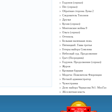
Годунов (сериал)
Пёс (сериал)
Обратная сторона Луны 2
Следователь Тихонов
Друзья
Кухня (сериал)
Ментовские войны 9
Ольга (сериал)
Оттепель
Большая маленькая ложь
Пятницкий. Глава третья
Гетеры майора Соколова
Небесный суд. Продолжение
Грач (Посредник)
Годунов. Продолжение (сериал)
Журов
Кровавая барыня
Медичи: Повелители Флоренции
Ночной администратор
Чужестранка
Дело майора Черкасова №1: МосГаз
Абсолютная власть