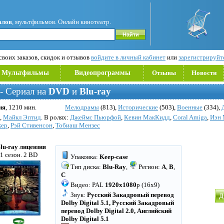
алов
, мультфильмов. Онлайн кинотеатр.
воих заказов, скидок и отзывов
войдите в личный кабинет
или
зарегистрируйт
Мультфильмы
Видеопрограммы
Отзывы
Новости
- Сериал на
DVD
и
Blu-ray
ия
, 1210 мин.
Мелодрамы
(813),
Исторические
(503),
Военные
(334),
,
Майкл Эптид
. В ролях:
Джеймс Пьюрфой
,
Кевин МакКидд
,
Coral Amiga
,
Иэн
кер
,
Рэй Стивенсон
,
Тобиаш Мензес
Blu-ray лицензия
1 сезон. 2 BD
Упаковка:
Keep-case
Тип диска:
Blu-Ray
,
Регион:
A
,
B
,
C
Видео: PAL
1920x1080
p (16x9)
Звук:
Русский Закадровый перевод
Д
Dolby Digital 5.1, Русский Закадровый
перевод Dolby Digital 2.0, Английский
Dolby Digital 5.1