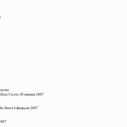
5
ерона
llius Cicero 28 января 2007
the Hare) 4 февраля 2007
2007