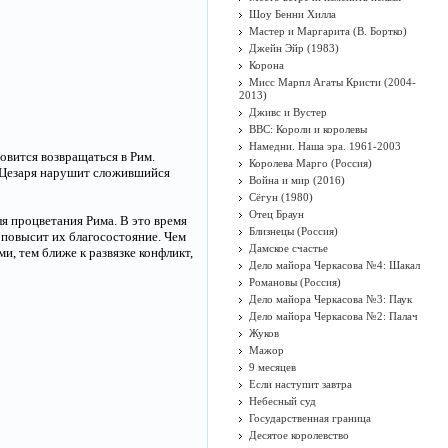
Шоу Бенни Хилла
Мастер и Маргарита (В. Бортко)
Джейн Эйр (1983)
Корона
Мисс Марпл Агаты Кристи (2004-
2013)
Дживс и Вустер
BBC: Короли и королевы
Намедни. Наша эра. 1961-2003
товится возвращаться в Рим.
Королева Марго (Россия)
е Цезаря нарушит сложившийся
Война и мир (2016)
Сёгун (1980)
Отец Браун
ля процветания Рима. В это время
Близнецы (Россия)
о повысит их благосостояние. Чем
Дамское счастье
, тем ближе к развязке конфликт,
Дело майора Черкасова №4: Шакал
Романовы (Россия)
Дело майора Черкасова №3: Паук
Дело майора Черкасова №2: Палач
Жуков
Мажор
9 месяцев
Если наступит завтра
Небесный суд
Государственная граница
Десятое королевство