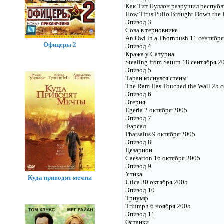
Как Тит Пуллон разрушил республ
How Titus Pullo Brought Down the 
Эпизод 3
Сова в терновнике
An Owl in a Thornbush 11 сентябр
Офицеры 2
Эпизод 4
Кража у Сатурна
Stealing from Saturn 18 сентября 2
Эпизод 5
Таран коснулся стены
The Ram Has Touched the Wall 25 
Эпизод 6
Эгерия
Egeria 2 октября 2005
Эпизод 7
Фарсал
Pharsalus 9 октября 2005
Эпизод 8
Цезарион
Caesarion 16 октября 2005
Эпизод 9
Утика
Куда приводят мечты
Utica 30 октября 2005
Эпизод 10
Триумф
Triumph 6 ноября 2005
Эпизод 11
Останки