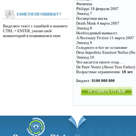
Филиппы
Philippi 18 февраля 2007
Эпизод 7
ЗАМЕТИЛИ ОШИБКУ?
Посмертная маска
Death Mask 4 марта 2007
Выделите текст с ошибкой и нажмите
Эпизод 8
CTRL + ENTER, указав свой
Необходимый вымысел
комментарий в появившемся окне
A Necessary Fiction 11 марта 2007
Эпизод 9
Голодного и бог не остановит
Deus Impeditio Esuritori Nullus (
Эпизод 10
Что касается твоего отца…
De Patre Vostro (About Your Father
Возрастные ограничения:
18 лет
Бюджет:
$100 000 000
ОСТАВИТЬ ОТЗЫВ