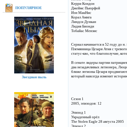
Керри Кондон
ПОПУЛЯРНОЕ
Джеймс Пьюрфой
Иэн МакНис
Корал Амига
Линдси Дункан
Лидия Бионди
Тобайас Мензис
Сериал начинается в 52 году до н.
Племянница Цезаря Атия с тревог
статус-кво, что благополучие, кот
В сенате лидеры партии патрициев
два незадачливых легионера, Люци
ближе легионы Цезаря продвигаютс
который навсегда изменит истор
Звездная пыль
Сезон 1
2005, эпизодов: 12
Эпизод 1
Украденный орёл
The Stolen Eagle 28 августа 2005
Эпизод 2