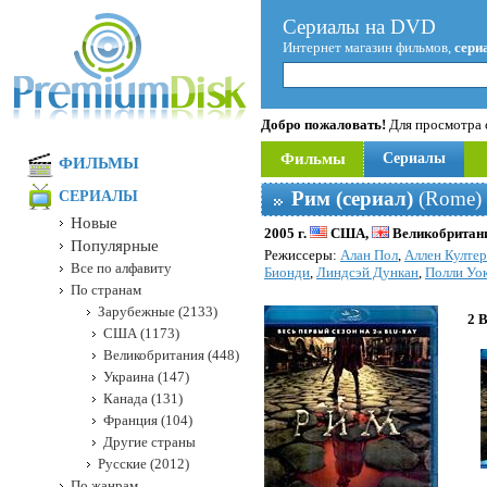
Сериалы на DVD
Интернет магазин фильмов,
сери
Добро пожаловать!
Для просмотра с
Фильмы
Сериалы
ФИЛЬМЫ
Рим (сериал)
(Rome) 
СЕРИАЛЫ
Новые
2005 г.
США,
Великобритан
Популярные
Режисcеры:
Алан Пол
,
Аллен Култер
Все по алфавиту
Бионди
,
Линдсэй Дункан
,
Полли Уо
По странам
Зарубежные (2133)
2 
США (1173)
Великобритания (448)
Украина (147)
Канада (131)
Франция (104)
Другие страны
Русские (2012)
По жанрам