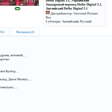
Dolby Digital 5.1, Украинский
Закадровый перевод Dolby Digital 5.1,
Английский Dolby Digital 5.1
Дистрибьютор: Universal Pictures
Rus
Субтитры: Английский, Русский
51)
Награды (2)
драма, военный, ...
екреты»
н Култер, ...
льд, Джон Милиус, ...
мопулос, ...