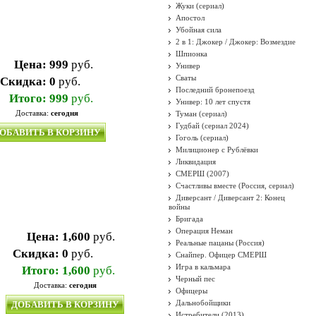
Жуки (сериал)
Апостол
Убойная сила
2 в 1: Джокер / Джокер: Возмездие
Шпионка
Цена:
999
руб.
Универ
Сваты
Скидка:
0
руб.
Последний бронепоезд
Итого:
999
руб.
Универ: 10 лет спустя
Доставка:
сегодня
Туман (сериал)
Гудбай (сериал 2024)
ОБАВИТЬ В КОРЗИНУ
Гоголь (сериал)
Милиционер с Рублёвки
Ликвидация
СМЕРШ (2007)
Счастливы вместе (Россия, сериал)
Диверсант / Диверсант 2: Конец
войны
Бригада
Операция Неман
Цена:
1,600
руб.
Реальные пацаны (Россия)
Скидка:
0
руб.
Снайпер. Офицер СМЕРШ
Игра в кальмара
Итого:
1,600
руб.
Черный пес
Доставка:
сегодня
Офицеры
Дальнобойщики
ДОБАВИТЬ В КОРЗИНУ
Истребители (2013)