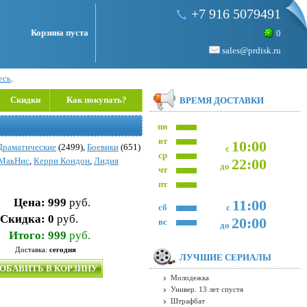
+7 916 5079491
Корзина пуста
0
sales@prdisk.ru
есь
.
Скидки
Как покупать?
ВРЕМЯ ДОСТАВКИ
пн
вт
10:00
Драматические
(2499),
Боевики
(651)
с
ср
 МакНис
,
Керри Кондон
,
Лидия
22:00
до
чт
пт
Цена:
999
руб.
11:00
сб
с
Скидка:
0
руб.
20:00
вс
до
Итого:
999
руб.
Доставка:
сегодня
ЛУЧШИЕ СЕРИАЛЫ
ОБАВИТЬ В КОРЗИНУ
Молодежка
Универ. 13 лет спустя
Штрафбат