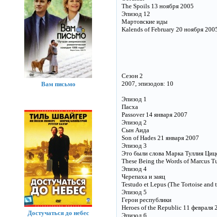
The Spoils 13 ноября 2005
Эпизод 12
Мартовские иды
Kalends of February 20 ноября 200
Сезон 2
2007, эпизодов: 10
Вам письмо
Эпизод 1
Пасха
Passover 14 января 2007
Эпизод 2
Сын Аида
Son of Hades 21 января 2007
Эпизод 3
Это были слова Марка Туллия Циц
These Being the Words of Marcus Tu
Эпизод 4
Черепаха и заяц
Testudo et Lepus (The Tortoise and 
Эпизод 5
Герои республики
Heroes of the Republic 11 февраля 
Достучаться до небес
Эпизод 6