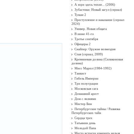
А зори здесь тихие... (2006)
Зубастики: Новый загул (сериал)
Туман 2
Преступление и наказание (сериал
2024)
Универ. Новая общага
В июне 41-го
Третье сентября
Офицеры 2
Снайпер: Оружие возмездия
Стая (сериал, 2009)
Кремниевая долина (Силиконовая
долина)
Мисс Марпл (1984-1992)
Танкист
Гибель Империи
Три полуграции
Московская сага
Домашний арест
Дом с лилиями
Мистер Бин
Петербургские тайны / Развязка
Петербургских тайн
Сердца трех
Татьянин день
Молодой Папа
Место встречи изменить нельзя