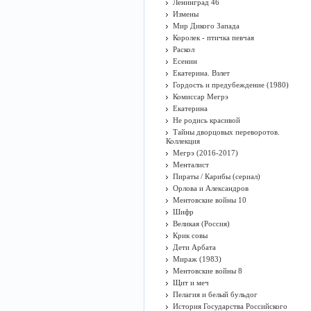
Ленинград 46
Измены
Мир Дикого Запада
Королек - птичка певчая
Раскол
Есенин
Екатерина. Взлет
Гордость и предубеждение (1980)
Комиссар Мегрэ
Екатерина
Не родись красивой
Тайны дворцовых переворотов.
Коллекция
Мегрэ (2016-2017)
Менталист
Пираты / Карибы (сериал)
Орлова и Александров
Ментовские войны 10
Шифр
Великая (Россия)
Крик совы
Дети Арбата
Мираж (1983)
Ментовские войны 8
Щит и меч
Пелагия и белый бульдог
История Государства Российского