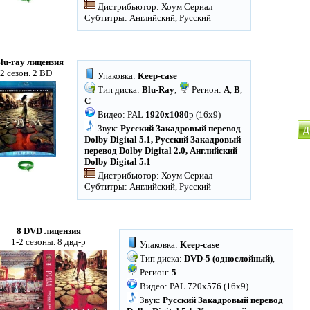
Дистрибьютор: Хоум Сериал
Субтитры: Английский, Русский
Blu-ray лицензия
2 сезон. 2 BD
Упаковка:
Keep-case
Тип диска:
Blu-Ray
,
Регион:
A
,
B
,
C
Видео: PAL
1920x1080
p (16x9)
Звук:
Русский Закадровый перевод
Д
Dolby Digital 5.1, Русский Закадровый
перевод Dolby Digital 2.0, Английский
Dolby Digital 5.1
Дистрибьютор: Хоум Сериал
Субтитры: Английский, Русский
8 DVD лицензия
1-2 сезоны. 8 двд-р
Упаковка:
Keep-case
Тип диска:
DVD-5 (однослойный)
,
Регион:
5
Видео: PAL 720x576 (16x9)
Звук:
Русский Закадровый перевод