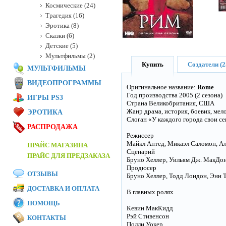
Космические (24)
Трагедия (16)
Эротика (8)
Сказки (6)
Детские (5)
Мультфильмы (2)
Купить
Создатели (2
МУЛЬТФИЛЬМЫ
ВИДЕОПРОГРАММЫ
Оригинальное название:
Rome
Год производства 2005 (2 сезона)
ИГРЫ PS3
Страна Великобритания, США
Жанр драма, история, боевик, мело
ЭРОТИКА
Слоган «У каждого города свои с
РАСПРОДАЖА
Режиссер
Майкл Аптед, Микаэл Саломон, Алле
ПРАЙС МАГАЗИНА
Сценарий
ПРАЙС ДЛЯ ПРЕДЗАКАЗА
Бруно Хеллер, Уильям Дж. МакДона
Продюсер
ОТЗЫВЫ
Бруно Хеллер, Тодд Лондон, Энн То
ДОСТАВКА И ОПЛАТА
В главных ролях
ПОМОЩЬ
Кевин МакКидд
Рэй Стивенсон
КОНТАКТЫ
Полли Уокер