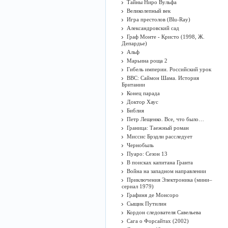
Тайны Ниро Вульфа
Великолепный век
Игра престолов (Blu-Ray)
Александровский сад
Граф Монте - Кристо (1998, Ж.
Депардье)
Альф
Марьина роща 2
Гибель империи. Российский урок
BBC: Саймон Шама. История
Британии
Конец парада
Доктор Хаус
Библия
Петр Лещенко. Все, что было…
Граница: Таежный роман
Миссис Брэдли расследует
Чернобыль
Пуаро: Сезон 13
В поисках капитана Гранта
Война на западном направлении
Приключения Электроника (мини–
сериал 1979)
Графиня де Монсоро
Сыщик Путилин
Кордон следователя Савельева
Сага о Форсайтах (2002)