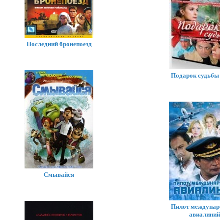
Последний бронепоезд
Подарок судьбы 
Смывайся
Пилот междуна
авиалиний