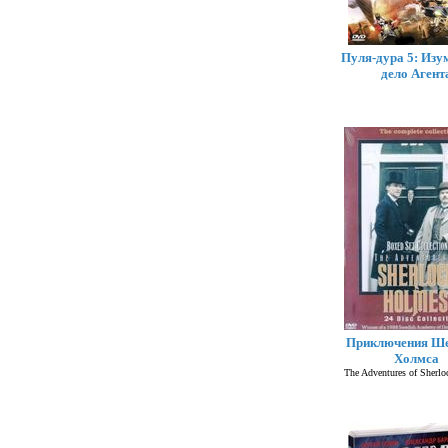
Пуля-дура 5: Изу
дело Агент
Приключения Ш
Холмса
The Adventures of Sherl