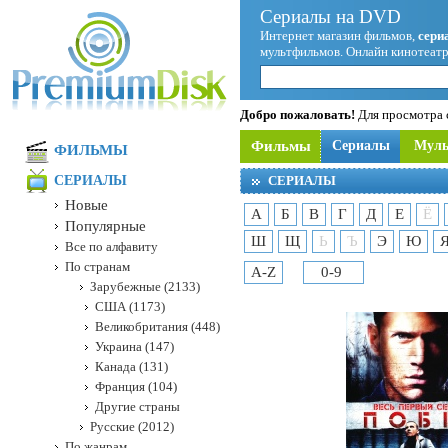
Сериалы на DVD
Интернет магазин фильмов,
сери
мультфильмов. Онлайн кинотеатр
Добро пожаловать!
Для просмотра с
Фильмы
Сериалы
Мул
ФИЛЬМЫ
СЕРИАЛЫ
СЕРИАЛЫ
Новые
А
Б
В
Г
Д
Е
Ё
Популярные
Ш
Щ
Ь
Ъ
Э
Ю
Все по алфавиту
По странам
A-Z
0-9
Зарубежные (2133)
США (1173)
Великобритания (448)
Украина (147)
Канада (131)
Франция (104)
Другие страны
Русские (2012)
По жанрам