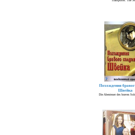
Transporter: The Se
Похождения бравог
Швейка
Die Abenteuer des braven So