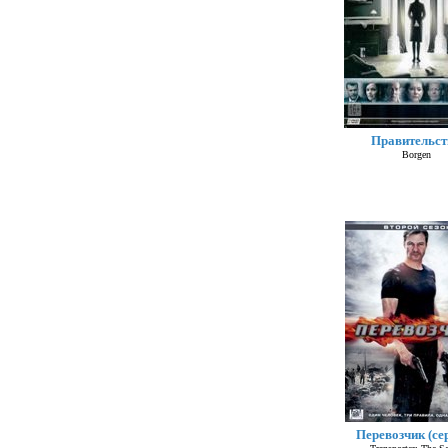
Правительст
Borgen
Перевозчик (се