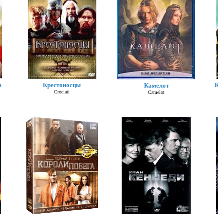
ы
Крестоносцы
К
Камелот
Crociati
Camelot