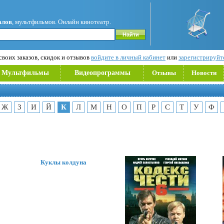
алов
, мультфильмов. Онлайн кинотеатр.
воих заказов, скидок и отзывов
войдите в личный кабинет
или
зарегистрируйт
Мультфильмы
Видеопрограммы
Отзывы
Новости
Ж
З
И
Й
К
Л
М
Н
О
П
Р
С
Т
У
Ф
Куклы колдуна