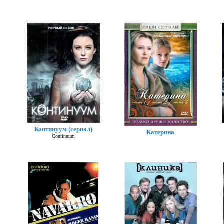
Континуум (сериал)
Катерина
Continuum