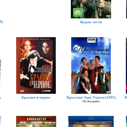
9)
Кодекс чести
Красное и черное
Красотки Эдит Уортон (1995)
К
а
The Buccaneers