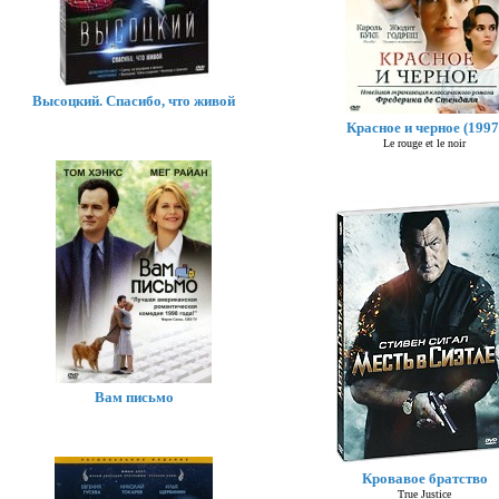
Высоцкий. Спасибо, что живой
Красное и черное (1997
Le rouge et le noir
Вам письмо
Кровавое братство
True Justice