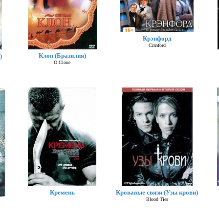
Крэнфорд
Cranford
Клон (Бразилия)
)
O Clone
Кремень
Кровавые связи (Узы крови)
Blood Ties