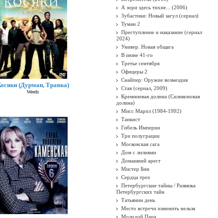
А зори здесь тихие... (2006)
Зубастики: Новый загул (сериал)
Туман 2
Преступление и наказание (сериал
2024)
Универ. Новая общага
В июне 41-го
Третье сентября
Офицеры 2
Снайпер: Оружие возмездия
осяки (Дурман, Травка)
Стая (сериал, 2009)
Weeds
Кремниевая долина (Силиконовая
долина)
Мисс Марпл (1984-1992)
Танкист
Гибель Империи
Три полуграции
Московская сага
Дом с лилиями
Домашний арест
Мистер Бин
Сердца трех
Петербургские тайны / Развязка
Петербургских тайн
Татьянин день
Место встречи изменить нельзя
Молодой Папа