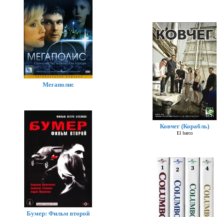
Мегаполис
Ковчег (Корабль)
El barco
Бумер: Фильм второй