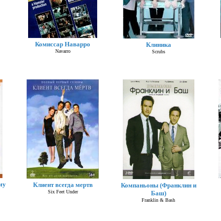
Комиссар Наварро
Клиника
Navarro
Scrubs
му
Клиент всегда мертв
Компаньоны (Франклин и
Six Feet Under
Баш)
Franklin & Bash