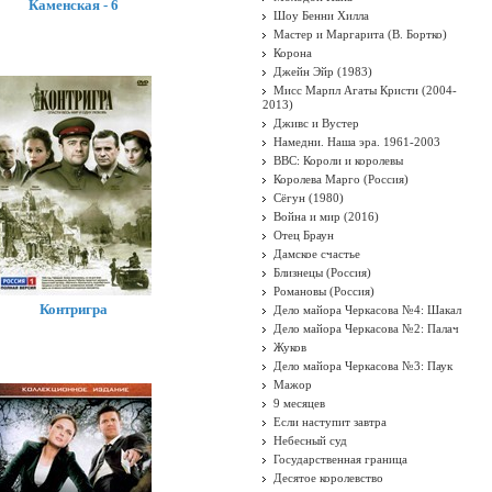
Каменская - 6
Шоу Бенни Хилла
Мастер и Маргарита (В. Бортко)
Корона
Джейн Эйр (1983)
Мисс Марпл Агаты Кристи (2004-
2013)
Дживс и Вустер
Намедни. Наша эра. 1961-2003
BBC: Короли и королевы
Королева Марго (Россия)
Сёгун (1980)
Война и мир (2016)
Отец Браун
Дамское счастье
Близнецы (Россия)
Романовы (Россия)
Контригра
Дело майора Черкасова №4: Шакал
Дело майора Черкасова №2: Палач
Жуков
Дело майора Черкасова №3: Паук
Мажор
9 месяцев
Если наступит завтра
Небесный суд
Государственная граница
Десятое королевство