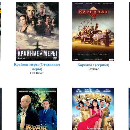
Крайние меры (Отчаянные
Карнавал (сериал)
меры)
Carnivàle
Last Resort