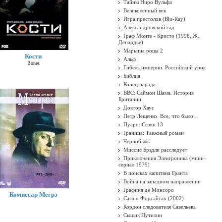
Тайны Ниро Вульфа
Великолепный век
Игра престолов (Blu-Ray)
Александровский сад
Граф Монте - Кристо (1998, Ж.
Депардье)
Марьина роща 2
Кости
Альф
Bones
Гибель империи. Российский урок
Библия
Конец парада
BBC: Саймон Шама. История
Британии
Доктор Хаус
Петр Лещенко. Все, что было…
Пуаро: Сезон 13
Граница: Таежный роман
Чернобыль
Миссис Брэдли расследует
Приключения Электроника (мини–
сериал 1979)
В поисках капитана Гранта
Война на западном направлении
Графиня де Монсоро
Комиссар Мегрэ
Сага о Форсайтах (2002)
Кордон следователя Савельева
Сыщик Путилин