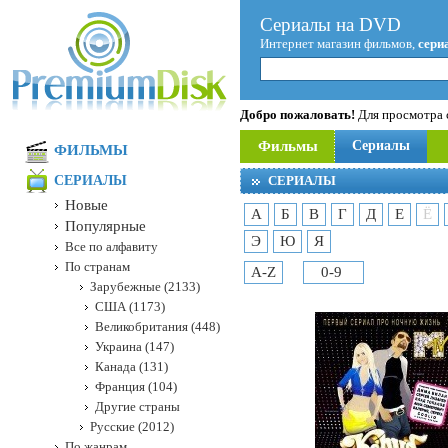
Сериалы на DVD
Интернет магазин фильмов,
сери
Добро пожаловать!
Для просмотра с
Фильмы
Сериалы
ФИЛЬМЫ
СЕРИАЛЫ
СЕРИАЛЫ
Новые
А
Б
В
Г
Д
Е
Ё
Популярные
Э
Ю
Я
Все по алфавиту
По странам
A-Z
0-9
Зарубежные (2133)
США (1173)
Великобритания (448)
Украина (147)
Канада (131)
Франция (104)
Другие страны
Русские (2012)
По жанрам