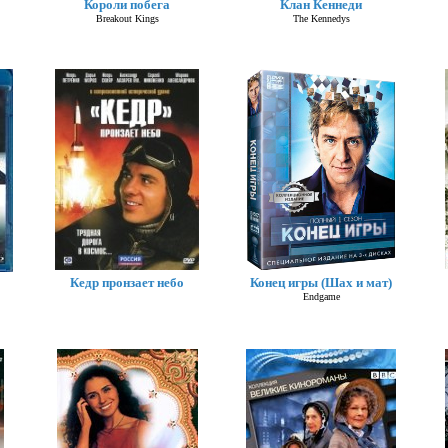
Короли побега
Клан Кеннеди
Breakout Kings
The Kennedys
Кедр пронзает небо
Конец игры (Шах и мат)
Endgame