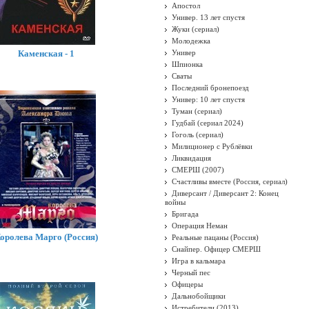
Апостол
Универ. 13 лет спустя
Жуки (сериал)
Молодежка
Каменская - 1
Универ
Шпионка
Сваты
Последний бронепоезд
Универ: 10 лет спустя
Туман (сериал)
Гудбай (сериал 2024)
Гоголь (сериал)
Милиционер с Рублёвки
Ликвидация
СМЕРШ (2007)
Счастливы вместе (Россия, сериал)
Диверсант / Диверсант 2: Конец
войны
Бригада
Операция Неман
оролева Марго (Россия)
Реальные пацаны (Россия)
Снайпер. Офицер СМЕРШ
Игра в кальмара
Черный пес
Офицеры
Дальнобойщики
Истребители (2013)