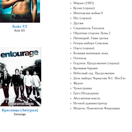
Мираж (1983)
Кухня (сериал)
Ментовские войны 9
Пёс (сериал)
Друзья
Кайл XY
Следователь Тихонов
Kyle XY
Обратная сторона Луны 2
Пятницкий. Глава третья
Гетеры майора Соколова
Ольга (сериал)
Большая маленькая ложь
Оттепель
Годунов. Продолжение (сериал)
Кровавая барыня
Небесный суд. Продолжение
Дело майора Черкасова №1: МосГаз
Журов
Чужестранка
Грач (Посредник)
Абсолютная власть
Ночной администратор
Медичи: Повелители Флоренции
Красавцы (Антураж)
Entourage