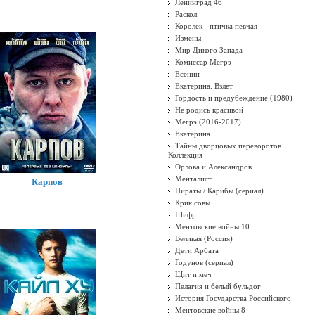
Ленинград 46
Раскол
Королек - птичка певчая
Измены
Мир Дикого Запада
Комиссар Мегрэ
Есенин
Екатерина. Взлет
Гордость и предубеждение (1980)
Не родись красивой
Мегрэ (2016-2017)
Екатерина
Тайны дворцовых переворотов.
Коллекция
Орлова и Александров
Менталист
Карпов
Пираты / Карибы (сериал)
Крик совы
Шифр
Ментовские войны 10
Великая (Россия)
Дети Арбата
Годунов (сериал)
Щит и меч
Пелагия и белый бульдог
История Государства Российского
Ментовские войны 8