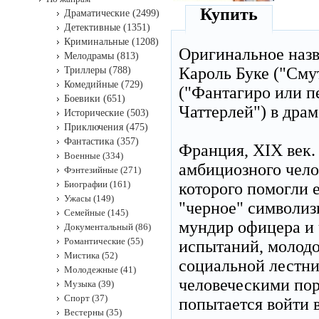
Купить
Драматические (2499)
Детективные (1351)
Криминальные (1208)
Оригинальное наз
Мелодрамы (813)
Кароль Буке ("Сму
Триллеры (788)
Комедийные (729)
("Фантагиро или п
Боевики (651)
Чаттерлей") в дра
Исторические (503)
Приключения (475)
Фантастика (357)
Франция, XIX век. 
Военные (334)
амбициозного чело
Фэнтезийные (271)
Биографии (161)
которого помогли 
Ужасы (149)
"черное" символиз
Семейные (145)
мундир офицера и 
Документальный (86)
Романтические (55)
испытаний, молодо
Мистика (52)
социальной лестн
Молодежные (41)
человеческими пор
Музыка (39)
Спорт (37)
попытается войти в
Вестерны (35)