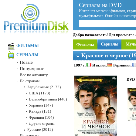
Сериалы на DVD
Интернет магазин фильмов,
сери
мультфильмов. Онлайн кинотеатр
Добро пожаловать!
Для просмотра с
Фильмы
Сериалы
Мул
ФИЛЬМЫ
Красное и черное (1
СЕРИАЛЫ
Новые
1997 г.
Италия,
Германия,
Популярные
Все по алфавиту
DVD 
По странам
Зарубежные (2133)
США (1173)
Великобритания (448)
Украина (147)
Канада (131)
Франция (104)
Другие страны
Русские (2012)
По жанрам