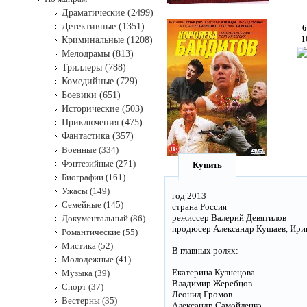
Драматические (2499)
Детективные (1351)
6
1
Криминальные (1208)
Мелодрамы (813)
Триллеры (788)
Комедийные (729)
Боевики (651)
Исторические (503)
Приключения (475)
Фантастика (357)
Военные (334)
Фэнтезийные (271)
Купить
Биографии (161)
Ужасы (149)
год 2013
Семейные (145)
страна Россия
режиссер Валерий Девятилов
Документальный (86)
продюсер Александр Кушаев, Ири
Романтические (55)
Мистика (52)
В главных ролях:
Молодежные (41)
Екатерина Кузнецова
Музыка (39)
Владимир Жеребцов
Спорт (37)
Леонид Громов
Вестерны (35)
Александр Самойленко