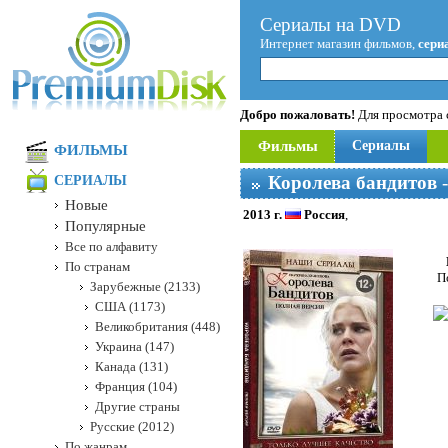
Сериалы на DVD
Интернет магазин фильмов,
сери
Добро пожаловать!
Для просмотра с
Фильмы
Сериалы
ФИЛЬМЫ
Королева бандитов
-
СЕРИАЛЫ
Новые
2013 г.
Россия
,
Популярные
Все по алфавиту
По странам
П
Зарубежные (2133)
США (1173)
Великобритания (448)
Украина (147)
Канада (131)
Франция (104)
Другие страны
Русские (2012)
По жанрам