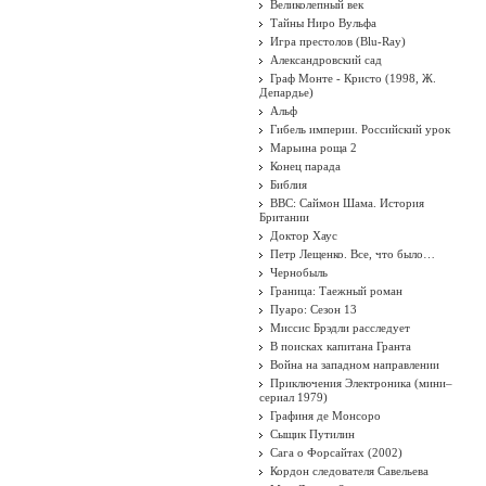
Великолепный век
Тайны Ниро Вульфа
Игра престолов (Blu-Ray)
Александровский сад
Граф Монте - Кристо (1998, Ж.
Депардье)
Альф
Гибель империи. Российский урок
Марьина роща 2
Конец парада
Библия
BBC: Саймон Шама. История
Британии
Доктор Хаус
Петр Лещенко. Все, что было…
Чернобыль
Граница: Таежный роман
Пуаро: Сезон 13
Миссис Брэдли расследует
В поисках капитана Гранта
Война на западном направлении
Приключения Электроника (мини–
сериал 1979)
Графиня де Монсоро
Сыщик Путилин
Сага о Форсайтах (2002)
Кордон следователя Савельева