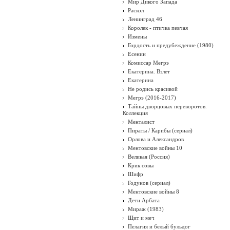
Мир Дикого Запада
Раскол
Ленинград 46
Королек - птичка певчая
Измены
Гордость и предубеждение (1980)
Есенин
Комиссар Мегрэ
Екатерина. Взлет
Екатерина
Не родись красивой
Мегрэ (2016-2017)
Тайны дворцовых переворотов.
Коллекция
Менталист
Пираты / Карибы (сериал)
Орлова и Александров
Ментовские войны 10
Великая (Россия)
Крик совы
Шифр
Годунов (сериал)
Ментовские войны 8
Дети Арбата
Мираж (1983)
Щит и меч
Пелагия и белый бульдог