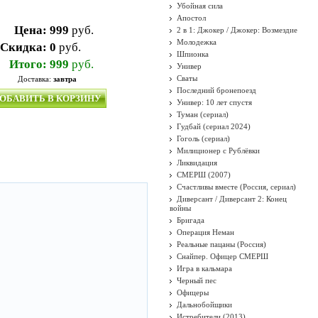
Убойная сила
Апостол
Цена:
999
руб.
2 в 1: Джокер / Джокер: Возмездие
Молодежка
Скидка:
0
руб.
Шпионка
Итого:
999
руб.
Универ
Сваты
Доставка:
завтра
Последний бронепоезд
ОБАВИТЬ В КОРЗИНУ
Универ: 10 лет спустя
Туман (сериал)
Гудбай (сериал 2024)
Гоголь (сериал)
Милиционер с Рублёвки
Ликвидация
СМЕРШ (2007)
Счастливы вместе (Россия, сериал)
Диверсант / Диверсант 2: Конец
войны
Бригада
Операция Неман
Реальные пацаны (Россия)
Снайпер. Офицер СМЕРШ
Игра в кальмара
Черный пес
Офицеры
Дальнобойщики
Истребители (2013)