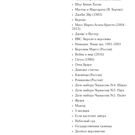
Шоу Бенни Хилла
Мастер и Маргарита (В. Бортко)
Джейн Эйр (1983)
Корона
Мисс Марпл Агаты Кристи (2004-
2013)
Дживс и Вустер
BBC: Короли и королевы
Намедни. Наша эра. 1961-2003
Королева Марго (Россия)
Война и мир (2016)
Сёгун (1980)
Отец Браун
Дамское счастье
Близнецы (Россия)
Романовы (Россия)
Дело майора Черкасова №4: Шакал
Дело майора Черкасова №3: Паук
Дело майора Черкасова №2: Палач
Жуков
Мажор
9 месяцев
Если наступит завтра
Небесный суд
Государственная граница
Десятое королевство