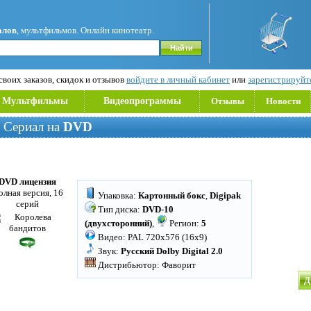
алов
, мультфильмов. Онлайн кинотеатр.
воих заказов, скидок и отзывов
войдите в личный кабинет
или
зарегистрируйт
Мультфильмы
Видеопрограммы
Отзывы
Новости
 Сериал на
DVD
DVD лицензия
олная версия, 16
Упаковка:
Картонный бокс
,
Digipak
серий
Тип диска:
DVD-10
(двухсторонний)
,
Регион:
5
Видео: PAL 720x576 (16x9)
Звук:
Русский Dolby Digital 2.0
Дистрибьютор: Фаворит
Д