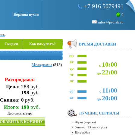
+7 916 5079491
Корзина пуста
0
sales@prdisk.ru
есь
.
Скидки
Как покупать?
ВРЕМЯ ДОСТАВКИ
пн
вт
10:00
Мелодрамы
(813)
с
ср
22:00
до
чт
Распродажа!
пт
Цена:
288 руб.
11:00
сб
с
198
руб.
20:00
вс
до
Скидка:
0
руб.
Итого:
198
руб.
ЛУЧШИЕ СЕРИАЛЫ
Доставка:
завтра
ОБАВИТЬ В КОРЗИНУ
Жуки (сериал)
Универ. 13 лет спустя
Штрафбат