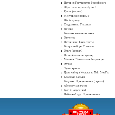
История Государства Российского
Обратная сторона Луны 2
Кухня (сериал)
Ментовские войны 9
Пёс (сериал)
Следователь Тихонов
Друзья
Большая маленькая ложь
Оттепель
Пятницкий. Глава третья
Гетеры майора Соколова
Ольга (сериал)
Ночной администратор
Медичи: Повелители Флоренции
Журов
Чужестранка
Дело майора Черкасова №1: МосГаз
Кровавая барыня
Годунов. Продолжение (сериал)
Абсолютная власть
Грач (Посредник)
Небесный суд. Продолжение