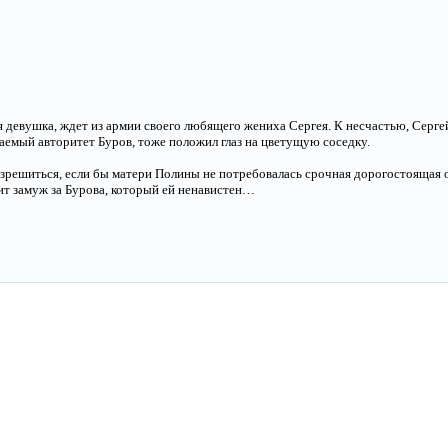
ая девушка, ждет из армии своего любящего жениха Сергея. К несчастью, Серг
аемый авторитет Буров, тоже положил глаз на цветущую соседку.
азрешиться, если бы матери Полины не потребовалась срочная дорогостоящая 
т замуж за Бурова, который ей ненавистен…