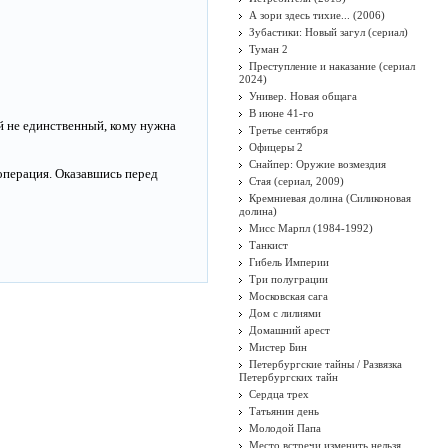
А зори здесь тихие... (2006)
Зубастики: Новый загул (сериал)
Туман 2
Преступление и наказание (сериал
2024)
Универ. Новая общага
В июне 41-го
ей не единственный, кому нужна
Третье сентября
Офицеры 2
Снайпер: Оружие возмездия
операция. Оказавшись перед
Стая (сериал, 2009)
Кремниевая долина (Силиконовая
долина)
Мисс Марпл (1984-1992)
Танкист
Гибель Империи
Три полуграции
Московская сага
Дом с лилиями
Домашний арест
Мистер Бин
Петербургские тайны / Развязка
Петербургских тайн
Сердца трех
Татьянин день
Молодой Папа
Место встречи изменить нельзя