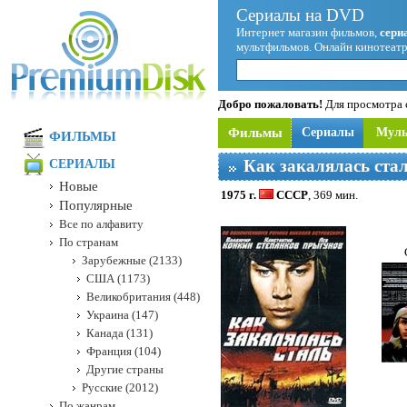
Сериалы на DVD
Интернет магазин фильмов,
сери
мультфильмов. Онлайн кинотеатр
Добро пожаловать!
Для просмотра с
Фильмы
Сериалы
Мул
ФИЛЬМЫ
Как закалялась ста
СЕРИАЛЫ
Новые
1975 г.
СССР
, 369 мин.
Популярные
Все по алфавиту
По странам
Зарубежные (2133)
США (1173)
Великобритания (448)
Украина (147)
Канада (131)
Франция (104)
Другие страны
Русские (2012)
По жанрам