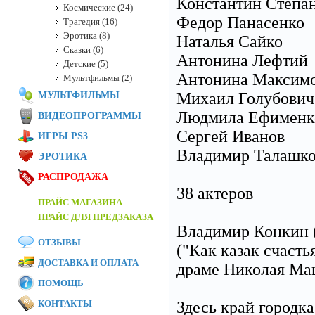
Константин Степа
Космические (24)
Федор Панасенко
Трагедия (16)
Эротика (8)
Наталья Сайко
Сказки (6)
Антонина Лефтий
Детские (5)
Антонина Максим
Мультфильмы (2)
Михаил Голубович
МУЛЬТФИЛЬМЫ
Людмила Ефименк
ВИДЕОПРОГРАММЫ
Сергей Иванов
ИГРЫ PS3
Владимир Талашк
ЭРОТИКА
РАСПРОДАЖА
38 актеров
ПРАЙС МАГАЗИНА
ПРАЙС ДЛЯ ПРЕДЗАКАЗА
Владимир Конкин (
ОТЗЫВЫ
("Как казак счасть
ДОСТАВКА И ОПЛАТА
драме Николая Мащ
ПОМОЩЬ
КОНТАКТЫ
Здесь край городка