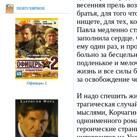
весенняя прель во
ПОПУЛЯРНОЕ
братья, для того ч
нищете, для тех, к
Павла медленно стя
заполнила сердце. 
ему один раз, и пр
больно за бесцельн
подленькое и мелоч
жизнь и все силы 
за освобождение ч
Офицеры 2
И надо спешить жи
трагическая случа
мыслями, Корчагин
одноименного рома
героические стран