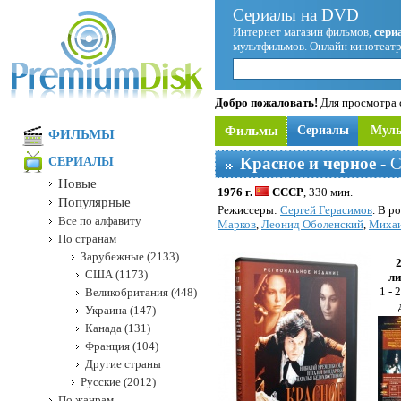
Сериалы на DVD
Интернет магазин фильмов,
сери
мультфильмов. Онлайн кинотеатр
Добро пожаловать!
Для просмотра с
Фильмы
Сериалы
Мул
ФИЛЬМЫ
Красное и черное
- С
СЕРИАЛЫ
Новые
1976 г.
СССР
, 330 мин.
Популярные
Режисcеры:
Сергей Герасимов
. В р
Все по алфавиту
Марков
,
Леонид Оболенский
,
Михаи
По странам
Зарубежные (2133)
США (1173)
ли
1 - 
Великобритания (448)
Украина (147)
Канада (131)
Франция (104)
Другие страны
Русские (2012)
По жанрам